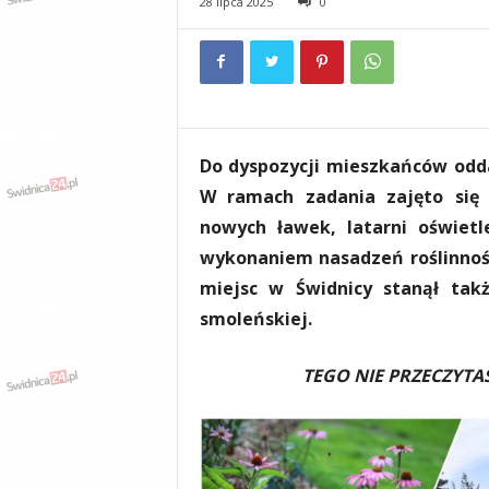
28 lipca 2025
0
e
n
i
a
,
i
n
Do dyspozycji mieszkańców odda
f
o
W ramach zadania zajęto się
r
nowych ławek, latarni oświet
m
wykonaniem nasadzeń roślinnośc
a
c
miejsc w Świdnicy stanął takż
j
smoleńskiej.
e
,
TEGO NIE PRZECZYT
r
o
z
r
y