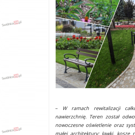
w
k
a
,
k
u
l
t
u
r
a
,
p
o
l
i
t
–
W ramach rewitalizacji całk
y
k
nawierzchnię. Teren został odwo
a
nowoczesne oświetlenie oraz sys
,
małej architektury: ławki, kosze 
w