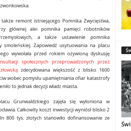
Dzwonkowska.
 także remont istniejącego Pomnika Zwycięstwa,
przy głównej alei pomnika pamięci robotników
Przemysłowych, a także ustawienie pomnika
fy smoleńskiej. Zapowiedź usytuowania na placu
Św
ego wywołała przed rokiem ożywioną dyskusję
nsultacji społecznych przeprowadzonych przez
ozłowską
zdecydowana większość z blisko 1600
ciw wobec pomysłu upamiętniania ofiar katastrofy
iło to jednak decyzji władz miasta.
 placu Grunwaldzkiego zajęła się wyłoniona w
ławia. Całkowity koszt inwestycji wyniósł blisko 2
ln 800 tys. złotych stanowiło dofinansowanie ze
Świ