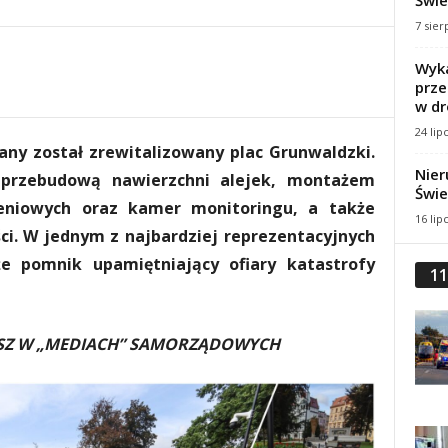
Świe
7 sier
Wyka
prze
w dr
24 lip
ny został zrewitalizowany plac Grunwaldzki.
Nier
 przebudową nawierzchni alejek, montażem
Świe
leniowych oraz kamer monitoringu, a także
16 lip
i. W jednym z najbardziej reprezentacyjnych
e pomnik upamiętniający ofiary katastrofy
11
ASZ W „MEDIACH” SAMORZĄDOWYCH