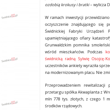
ozdobią krokusy i bratki
– wylicza 
W ramach inwestycji przewidziano
oczyszczenie znajdującego się 
Świdnickiej Fabryki Urządzeń 
upamiętniającego ofiary katastro
Grunwaldzkim pomnika smoleński
wśród mieszkańców. Podczas
ko
świdnicką radną Sylwię Osojcę-K
uczestników ankiety wyraziła sprze
na modernizowanym placu. Nie zmien
Przeprowadzeniem rewitalizacji
przetargu spółka Akwaplanta z Wroc
mln 778 tys. złotych, z czego 1 m
środków rządowych.