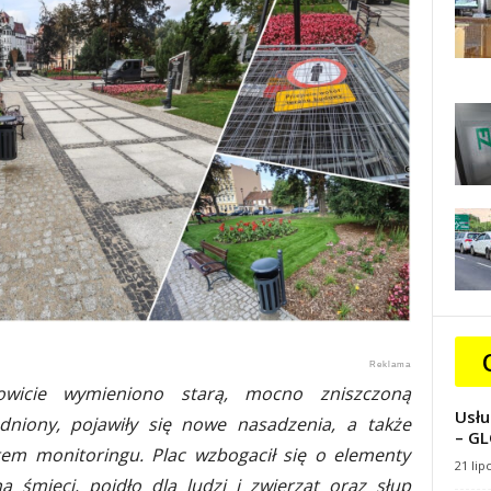
owicie wymieniono starą, mocno zniszczoną
Usłu
dniony, pojawiły się nowe nasadzenia, a także
– GL
tem monitoringu. Plac wzbogacił się o elementy
21 lip
na śmieci, poidło dla ludzi i zwierząt oraz słup