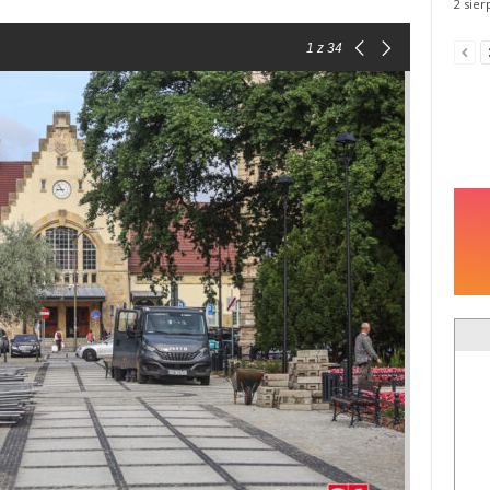
2 sier
1
z 34