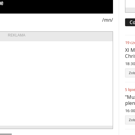
/mn/
Co
REKLAMA
19
cz
XI M
Chri
18
:
30
Zob
5
lipi
"Muz
ple
16
:
00
Zob