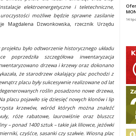
Ofer
stalacje elektroenergetyczne i teletechniczne,
MON
 uroczystości możliwe będzie sprawne zasilanie
14 lip
je Magdalena Dzwonkowska, rzecznik Urzędu
projektu było odtworzenie historycznego układu
ce poprzedziła szczegółowa inwentaryzacja
 zinwentaryzowano drzewa i krzewy oraz dokonano
kazała, że starodrzew okalający plac pochodzi z
wnątrz placu były sukcesywnie realizowane od lat
 zdegenerowanych roślin posadzono nowe drzewa,
Na placu pojawiło się dziesięć nowych klonów i lip
trzysta krzewów, wśród których można znaleźć
awuły, róże rabatowe, laurowiśnie oraz bluszcz
ny – ponad 1400 sztuk – takie jak liliowce, jeżówki
mierniki, czyśćce, sasanki czy szałwie. Wiosną plac