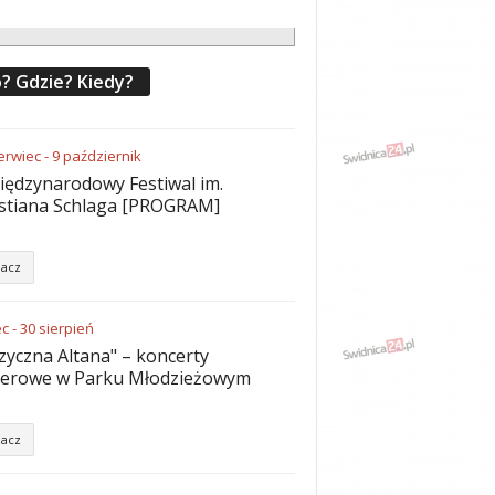
? Gdzie? Kiedy?
erwiec
-
9
październik
iędzynarodowy Festiwal im.
stiana Schlaga [PROGRAM]
acz
ec
-
30
sierpień
yczna Altana" – koncerty
nerowe w Parku Młodzieżowym
acz