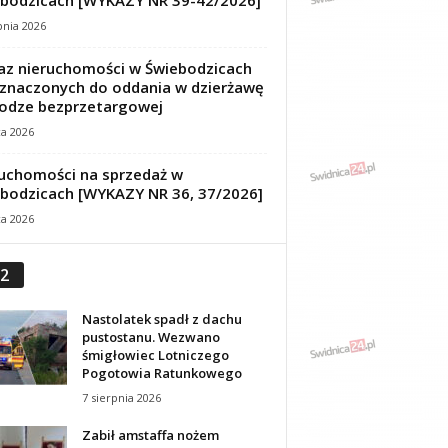
bodzicach [WYKAZY NR 39-42/2026]
pnia 2026
z nieruchomości w Świebodzicach
znaczonych do oddania w dzierżawę
odze bezprzetargowej
ca 2026
uchomości na sprzedaż w
bodzicach [WYKAZY NR 36, 37/2026]
ca 2026
2
Nastolatek spadł z dachu
pustostanu. Wezwano
śmigłowiec Lotniczego
Pogotowia Ratunkowego
7 sierpnia 2026
Zabił amstaffa nożem