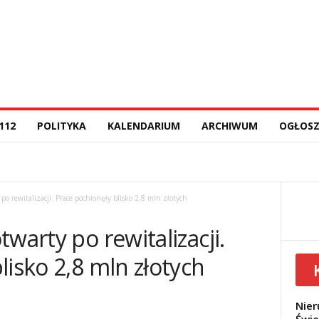
112
POLITYKA
KALENDARIUM
ARCHIWUM
OGŁOSZ
o rewitalizacji. Prace pochłonęły blisko 2,8 mln złotych
warty po rewitalizacji.
lisko 2,8 mln złotych
Nier