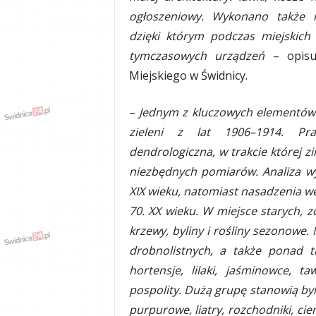
y
ogłoszeniowy. Wykonano także in
w
dzięki którym podczas miejskich
i
tymczasowych urządzeń
– opisu
a
d
Miejskiego w Świdnicy.
y
,
–
Jednym z kluczowych elementów 
w
zieleni z lat 1906–1914. Pra
y
p
dendrologiczna, w trakcie której
a
niezbędnych pomiarów. Analiza wy
d
XIX wieku, natomiast nasadzenia we
k
i
70. XX wieku. W miejsce starych,
krzewy, byliny i rośliny sezonowe. 
drobnolistnych, a także ponad 
hortensje, lilaki, jaśminowce, t
pospolity. Dużą grupę stanowią byli
purpurowe, liatry, rozchodniki, cie