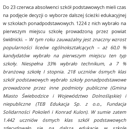
Do 23 czerwca absolwenci szkół podstawowych mieli czas
na podjęcie decyzji o wyborze dalszej ścieżki edukacyjnej
w szkołach ponadpodstawowych. 1224 z nich wybrało na
pierwszym miejscu szkołę prowadzoną przez powiat
świdnicki. –
W tym roku zauważalny jest znaczny wzrost
popularności liceów ogólnokształcących – aż 60,0 %
kandydatów wybrało na pierwszym miejscu ten typ
szkoły. Niespełna 33% wybrało technikum, a 7 %
branżową szkołę I stopnia. 218 uczniów ósmych klas
szkół podstawowych wybrało szkoły ponadpodstawowe
prowadzone przez inne podmioty publiczne (Gmina
Miasto Świebodzice i Województwo Dolnośląskie) i
niepubliczne (TEB Edukacja Sp. z o.o., Fundacja
Solidarności Pokoleń i Konrad Kulon). W sumie zatem
1.442 uczniów ósmych klas szkół podstawowych
zdecydowało się na dalszą edukację w szkole