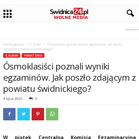
Strona główna
0_Slider
Ósmoklasiści poznali wyniki egzaminów. Jak poszło
zdającym z powiatu świdnickiego?
0_SLIDER
TEMAT DNIA
Ósmoklasiści poznali wyniki
egzaminów. Jak poszło zdającym z
powiatu świdnickiego?
4 lipca 2025
0
W piątek Centralna Komisja Egzaminacyjna