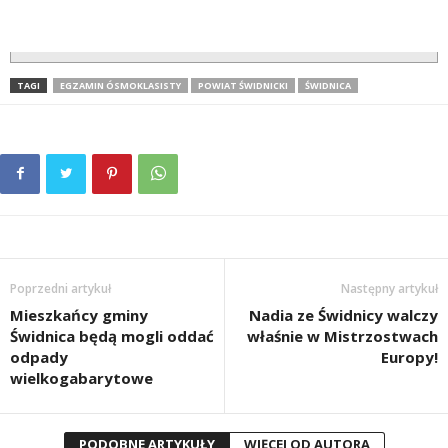
TAGI
EGZAMIN ÓSMOKLASISTY
POWIAT ŚWIDNICKI
ŚWIDNICA
Poprzedni artykuł
Następny artykuł
Mieszkańcy gminy
Nadia ze Świdnicy walczy
Świdnica będą mogli oddać
właśnie w Mistrzostwach
odpady
Europy!
wielkogabarytowe
PODOBNE ARTYKUŁY
WIĘCEJ OD AUTORA