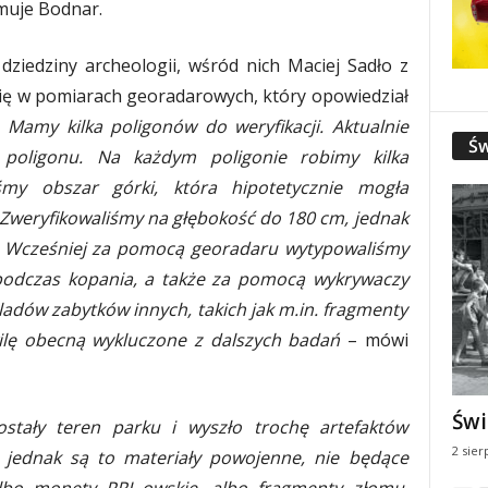
muje Bodnar.
 dziedziny archeologii, wśród nich Maciej Sadło z
 się w pomiarach georadarowych, który opowiedział
–
Mamy kilka poligonów do weryfikacji. Aktualnie
Św
 poligonu. Na każdym poligonie robimy kilka
my obszar górki, która hipotetycznie mogła
Zweryfikowaliśmy na głębokość do 180 cm, jednak
y. Wcześniej za pomocą georadaru wytypowaliśmy
 podczas kopania, a także za pomocą wykrywaczy
ladów zabytków innych, takich jak m.in. fragmenty
ilę obecną wykluczone z dalszych badań
– mówi
Świ
stały teren parku i wyszło trochę artefaktów
2 sier
jednak są to materiały powojenne, nie będące