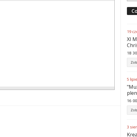
Co
19
cz
XI M
Chri
18
:
30
Zob
5
lipi
"Muz
ple
16
:
00
Zob
3
sie
Krea