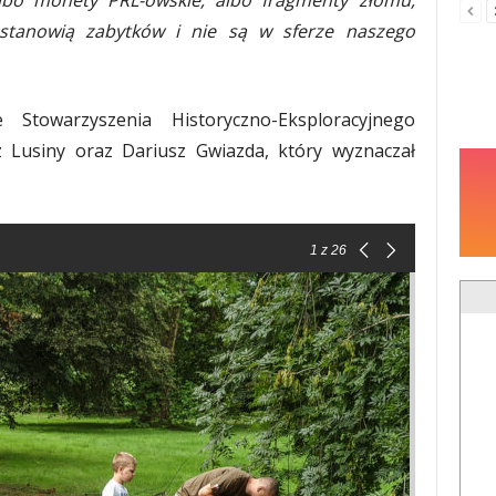
lbo monety PRL-owskie, albo fragmenty złomu,
 stanowią zabytków i nie są w sferze naszego
 Stowarzyszenia Historyczno-Eksploracyjnego
z Lusiny oraz Dariusz Gwiazda, który wyznaczał
1
z 26