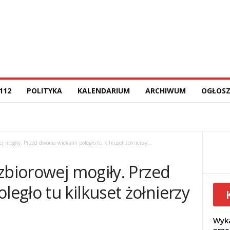
112
POLITYKA
KALENDARIUM
ARCHIWUM
OGŁOSZ
ej mogiły. Przed dwoma wiekami poległo tu kilkuset żołnierzy...
zbiorowej mogiły. Przed
egło tu kilkuset żołnierzy
Wyka