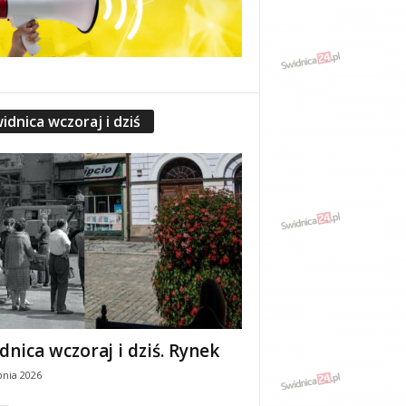
idnica wczoraj i dziś
dnica wczoraj i dziś. Rynek
pnia 2026