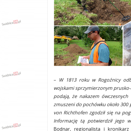
w
k
a
,
k
u
l
t
u
r
a
,
p
–
W 1813 roku w Rogoźnicy odby
o
l
wojskami sprzymierzonym prusko-aus
i
podają, że nakazem ówczesnych w
t
zmuszeni do pochówku około 300 po
y
k
von Richthofen zgodził się na pog
a
Informację tą potwierdził jego 
,
Bodnar, regionalista i kronikarz
w