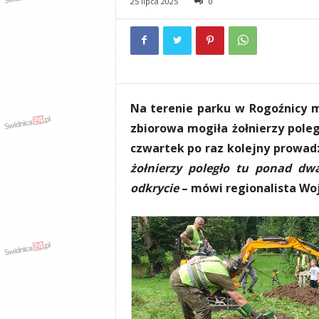
25 lipca 2025
0
e
n
i
a
,
i
n
Na terenie parku w Rogoźnicy m
f
o
zbiorowa mogiła żołnierzy poleg
r
czwartek po raz kolejny prowad
m
żołnierzy poległo tu ponad dw
a
c
odkrycie
– mówi regionalista Woj
j
e
,
r
o
z
r
y