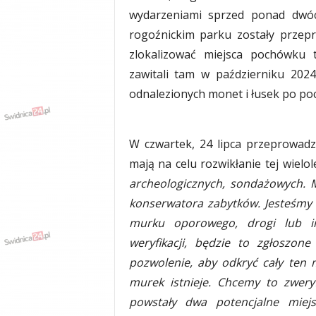
y
wydarzeniami sprzed ponad dwóc
w
rogoźnickim parku zostały przep
i
zlokalizować miejsca pochówku t
a
d
zawitali tam w październiku 202
y
odnalezionych monet i łusek po poc
,
w
y
W czwartek, 24 lipca przeprowadz
p
a
mają na celu rozwikłanie tej wielol
d
archeologicznych, sondażowych. 
k
konserwatora zabytków. Jesteśmy 
i
murku oporowego, drogi lub inn
weryfikacji, będzie to zgłoszon
pozwolenie, aby odkryć cały ten 
murek istnieje. Chcemy to zwery
powstały dwa potencjalne miej