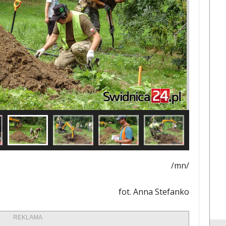
/mn/
fot. Anna Stefanko
REKLAMA