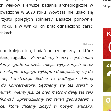
MON
h wieków. Pierwsze badania archeologiczne w
14 lip
rowadzone w 2020 roku. Wówczas nie udało się
rzystu poległych żołnierzy. Badacze ponownie
4 roku, a w wyniku ich prac odnaleziono garść
iskach.
ono kolejną turę badań archeologicznych, które
etniej zagadki. –
Prowadzimy trzecią część badań
Mamy zgodę na sześć miejsc wytyczonych przez
na etapie drugiego wykopu i dokopaliśmy się do
ej konstrukcji. Będzie to podlegało dalszej
e do konserwatora. Będziemy się też starali o
murek. Wiemy już, że pięć metrów dalej też taki
fikować. Sprawdziliśmy też teren georadarem i
sce, które chcemy złożyć w nowym wniosku.