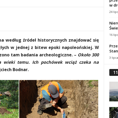
prze
w dr
24 lip
Nier
Świe
16 lip
a według źródeł historycznych znajdować się
Prze
łych w jednej z bitew epoki napoleońskiej. W
Stan
zono tam badania archeologiczne. –
Około 300
3 lipc
a wieki temu. Ich pochówek wciąż czeka na
ciech Bodnar.
11