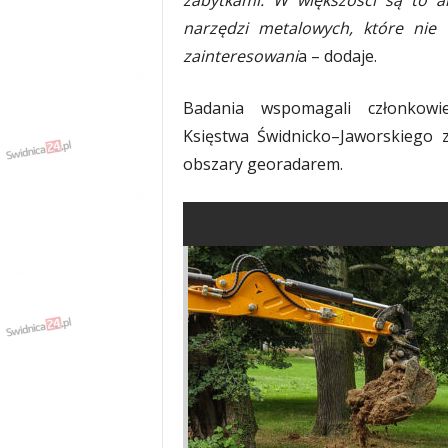
zabytkami. W większości są to a
narzędzi metalowych, które nie
zainteresowani
a – dodaje.
Badania wspomagali członkowie
Księstwa Świdnicko–Jaworskiego 
obszary georadarem.