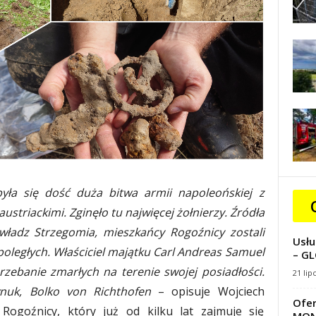
ła się dość duża bitwa armii napoleońskiej z
triackimi. Zginęło tu najwięcej żołnierzy. Źródła
ładz Strzegomia, mieszkańcy Rogoźnicy zostali
Usłu
ległych. Właściciel majątku Carl Andreas Samuel
– GL
rzebanie zmarłych na terenie swojej posiadłości.
21 lip
wnuk, Bolko von Richthofen
– opisuje Wojciech
Ofer
 Rogoźnicy, który już od kilku lat zajmuje się