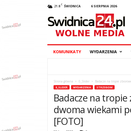
C
21.8
ŚWIDNICA
6 SIERPNIA 2026
S
w
i
d
n
i
c
KOMUNIKATY
WYDARZENIA
a
2
4
.
p
Strona główna
0_Slider
Badacze na tropie zbiorow
l
0_SLIDER
WYDARZENIA
STRZEGOM
–
Badacze na tropie 
w
y
dwoma wiekami pol
d
a
[FOTO]
r
z