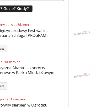
? Gdzie? Kiedy?
erwiec
-
9
październik
iędzynarodowy Festiwal im.
stiana Schlaga [PROGRAM]
acz
ec
-
30
sierpień
yczna Altana" – koncerty
nerowe w Parku Młodzieżowym
acz
rpień
-
31
sierpień
tywny sierpień w Ogródku