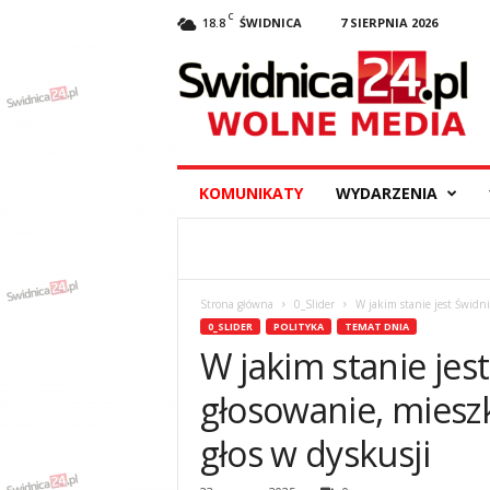
C
18.8
ŚWIDNICA
7 SIERPNIA 2026
S
w
i
d
n
i
c
KOMUNIKATY
WYDARZENIA
a
2
4
.
p
Strona główna
0_Slider
W jakim stanie jest Świdni
l
0_SLIDER
POLITYKA
TEMAT DNIA
–
W jakim stanie jes
w
y
głosowanie, miesz
d
a
głos w dyskusji
r
z