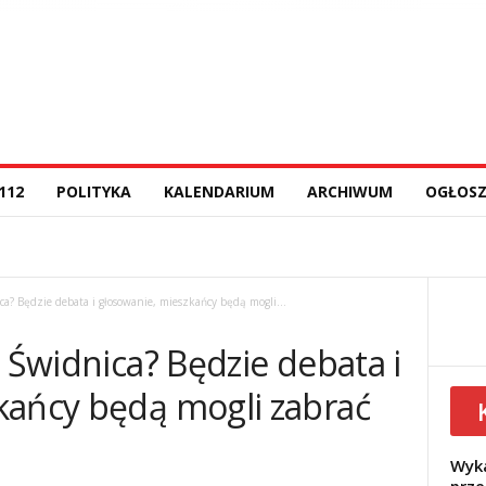
112
POLITYKA
KALENDARIUM
ARCHIWUM
OGŁOSZ
ca? Będzie debata i głosowanie, mieszkańcy będą mogli...
t Świdnica? Będzie debata i
kańcy będą mogli zabrać
Wyka