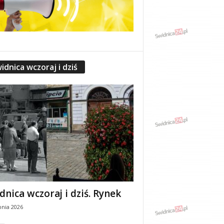
idnica wczoraj i dziś
dnica wczoraj i dziś. Rynek
pnia 2026