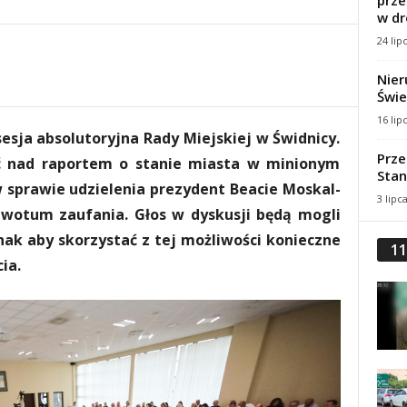
prze
w dr
24 lip
Nier
Świe
16 lip
esja absolutoryjna Rady Miejskiej w Świdnicy.
Prze
 nad raportem o stanie miasta w minionym
Stan
 sprawie udzielenia prezydent Beacie Moskal-
3 lipc
 wotum zaufania. Głos w dyskusji będą mogli
ak aby skorzystać z tej możliwości konieczne
11
ia.