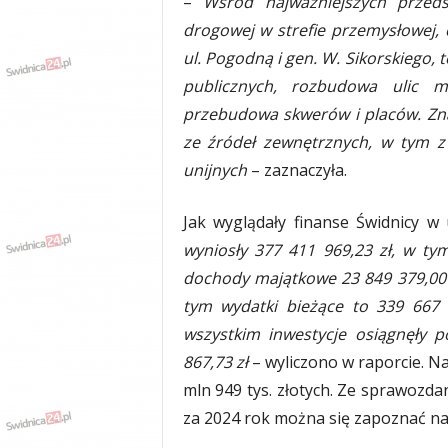
–
Wśród najważniejszych przeds
drogowej w strefie przemysłowej, 
ul. Pogodną i gen. W. Sikorskiego, 
publicznych, rozbudowa ulic mie
przebudowa skwerów i placów. Zn
ze źródeł zewnętrznych, w tym 
unijnych
– zaznaczyła.
Jak wyglądały finanse Świdnicy 
wyniosły 377 411 969,23 zł, w ty
dochody majątkowe 23 849 379,00 z
tym wydatki bieżące to 339 667 
wszystkim inwestycje osiągnęły p
867,73 zł
– wyliczono w raporcie. N
mln 949 tys. złotych. Ze sprawozd
za 2024 rok można się zapoznać n