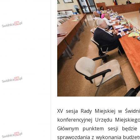
w
k
a
,
k
u
l
t
u
r
a
,
p
o
l
i
t
XV sesja Rady Miejskiej w Świdn
y
konferencyjnej Urzędu Miejskieg
k
a
Głównym punktem sesji będzie 
,
sprawozdania z wykonania budżetu
w