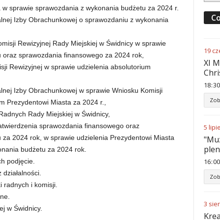
a w sprawie sprawozdania z wykonania budżetu za 2024 r.
Co
nalnej Izby Obrachunkowej o sprawozdaniu z wykonania
misji Rewizyjnej Rady Miejskiej w Świdnicy w sprawie
19
cz
 oraz sprawozdania finansowego za 2024 rok,
XI M
ji Rewizyjnej w sprawie udzielenia absolutorium
Chri
18
:
30
nalnej Izby Obrachunkowej w sprawie Wniosku Komisji
Zob
um Prezydentowi Miasta za 2024 r.,
Radnych Rady Miejskiej w Świdnicy,
zatwierdzenia sprawozdania finansowego oraz
5
lipi
za 2024 rok, w sprawie udzielenia Prezydentowi Miasta
"Muz
ple
onania budżetu za 2024 rok.
ch podjęcie.
16
:
00
działalności.
Zob
 radnych i komisji.
ne.
3
sie
ej w Świdnicy.
Krea