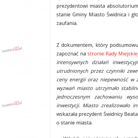
prezydentowi miasta absolutoriu
y
w
stanie Gminy Miasto Świdnica i 
i
zaufania.
a
d
y
,
Z dokumentem, który podsumowuj
w
zapoznać na
stronie Rady Miejskie
y
intensywnych działań inwestyc
p
a
utrudnionych przez czynniki zewn
d
ceny energii oraz niepewność w 
k
wyzwań miasto utrzymało stabiln
i
jednoczesnym zachowaniu wyso
inwestycji. Miasto zrealizowało 
wskazała prezydent Świdnicy Beat
o stanie miasta.