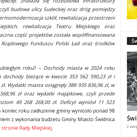
ięwzięć znalazła się rozbudowa infrastruktury
czyli budowa ulicy Sudeckiej oraz dróg pomiędzy
termomodernizacja szkół, rewitalizacja przestrzeni
jskich, rewitalizacja Teatru Miejskiego oraz
aczna część projektów została współfinansowana
Św
z Rządowego Funduszu Polski Ład oraz środków
w ubiegłym roku? –
Dochody miasta w 2024 roku
m dochody bieżące w kwocie 353 562 590,23 zł i
ł. Wydatki miasta osiągnęły 388 935 836,96 zł, w
568,96 zł oraz wydatki majątkowe, czyli przede
oziom 49 268 268,00 zł. Deficyt wyniósł 11 523
a koniec roku zadłużenie gminy wyniosło ponad 98
Świ
aniem z wykonania budżetu Gminy Miasto Świdnica
2 sier
a
stronie Rady Miejskiej
.