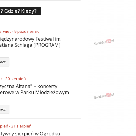
? Gdzie? Kiedy?
erwiec
-
9
październik
iędzynarodowy Festiwal im.
stiana Schlaga [PROGRAM]
acz
ec
-
30
sierpień
yczna Altana" – koncerty
nerowe w Parku Młodzieżowym
acz
rpień
-
31
sierpień
tywny sierpień w Ogródku