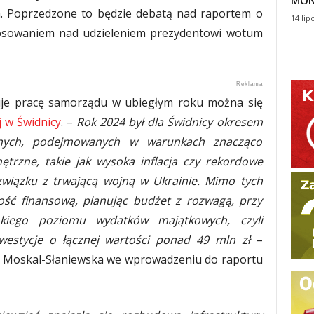
MON
m. Poprzedzone to będzie debatą nad raportem o
14 lip
głosowaniem nad udzieleniem prezydentowi wotum
e pracę samorządu w ubiegłym roku można się
j w Świdnicy
. –
Rok 2024 był dla Świdnicy okresem
yjnych, podejmowanych w warunkach znacząco
ętrzne, takie jak wysoka inflacja czy rekordowe
związku z trwającą wojną w Ukrainie. Mimo tych
ość finansową, planując budżet z rozwagą, przy
kiego poziomu wydatków majątkowych, czyli
inwestycje o łącznej wartości ponad 49 mln zł
–
a Moskal-Słaniewska we wprowadzeniu do raportu