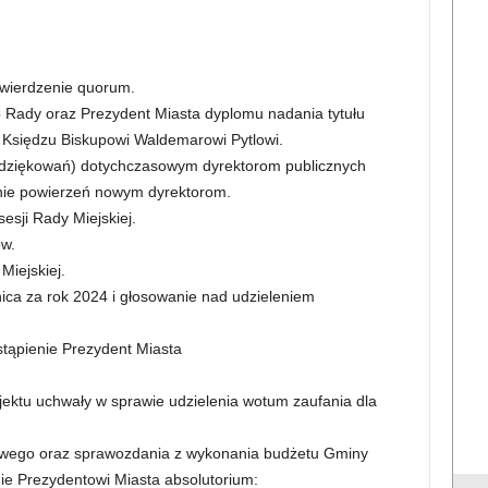
stwierdzenie quorum.
Rady oraz Prezydent Miasta dyplomu nadania tytułu
 Księdzu Biskupowi Waldemarowi Pytlowi.
podziękowań) dotychczasowym dyrektorom publicznych
nie powierzeń nowym dyrektorom.
esji Rady Miejskiej.
ów.
Miejskiej.
ica za rok 2024 i głosowanie nad udzieleniem
stąpienie Prezydent Miasta
rojektu uchwały w sprawie udzielenia wotum zaufania dla
owego oraz sprawozdania z wykonania budżetu Gminy
nie Prezydentowi Miasta absolutorium: