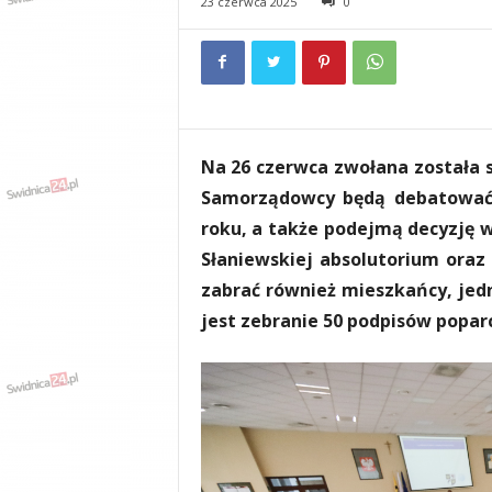
23 czerwca 2025
0
e
n
i
a
,
i
n
Na 26 czerwca zwołana została s
f
o
Samorządowcy będą debatować
r
roku, a także podejmą decyzję w
m
Słaniewskiej absolutorium oraz
a
c
zabrać również mieszkańcy, jedn
j
jest zebranie 50 podpisów poparc
e
,
r
o
z
r
y