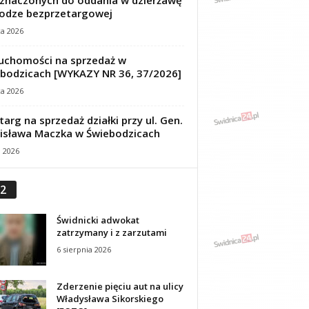
znaczonych do oddania w dzierżawę
odze bezprzetargowej
ca 2026
uchomości na sprzedaż w
bodzicach [WYKAZY NR 36, 37/2026]
ca 2026
targ na sprzedaż działki przy ul. Gen.
isława Maczka w Świebodzicach
a 2026
2
Świdnicki adwokat
zatrzymany i z zarzutami
6 sierpnia 2026
Zderzenie pięciu aut na ulicy
Władysława Sikorskiego