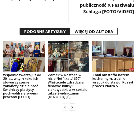
publiczność X Festiwalu
Schlaga [FOTO/VIDEO]
PODOBNE ARTYKUŁY
WIĘCEJ OD AUTORA
Wspólnie tworzą już od
Zamek w Roztoce w
Zabił amstaffa nożem
20 lat, w tym roku ich
hicie Netflixa „1670”.
kuchennym, truchło
stowarzyszenie
Właściciele zdradzają
wrzucił do stawu. Ruszył
zakończy działalność.
filmowe kulisy i
proces Piotra S.
Świdniccy plastycy
ciekawostki, a w serialu
pochwalili się swoimi
także Świdniczanin
pracami [FOTO]
[DUŻO ZDJĘĆ]