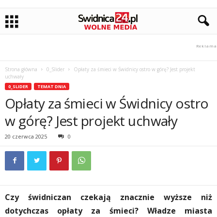
Strona główna
0_Slider
Opłaty za śmieci w Świdnicy ostro w górę? Jest projekt
uchwały
0_SLIDER
TEMAT DNIA
Opłaty za śmieci w Świdnicy ostro
w górę? Jest projekt uchwały
20 czerwca 2025
0
Czy świdniczan czekają znacznie wyższe niż
dotychczas opłaty za śmieci? Władze miasta