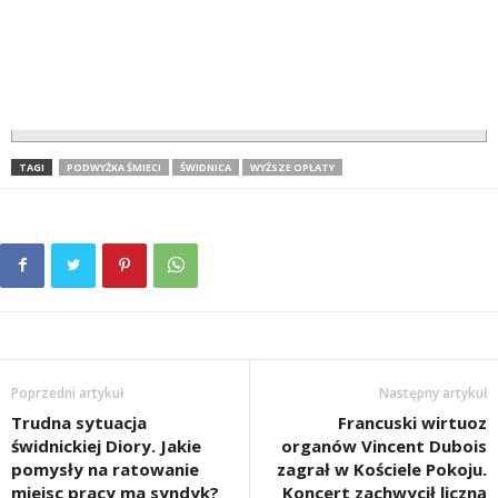
TAGI
PODWYŻKA ŚMIECI
ŚWIDNICA
WYŻSZE OPŁATY
Poprzedni artykuł
Następny artykuł
Trudna sytuacja
Francuski wirtuoz
świdnickiej Diory. Jakie
organów Vincent Dubois
pomysły na ratowanie
zagrał w Kościele Pokoju.
miejsc pracy ma syndyk?
Koncert zachwycił liczną