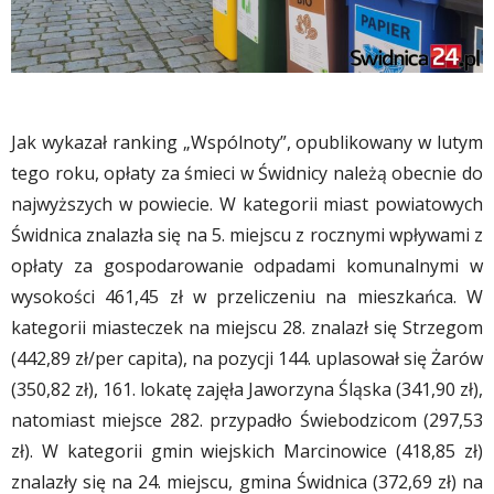
Jak wykazał ranking „Wspólnoty”, opublikowany w lutym
tego roku, opłaty za śmieci w Świdnicy należą obecnie do
najwyższych w powiecie. W kategorii miast powiatowych
Świdnica znalazła się na 5. miejscu z rocznymi wpływami z
opłaty za gospodarowanie odpadami komunalnymi w
wysokości 461,45 zł w przeliczeniu na mieszkańca. W
kategorii miasteczek na miejscu 28. znalazł się Strzegom
(442,89 zł/per capita), na pozycji 144. uplasował się Żarów
(350,82 zł), 161. lokatę zajęła Jaworzyna Śląska (341,90 zł),
natomiast miejsce 282. przypadło Świebodzicom (297,53
zł). W kategorii gmin wiejskich Marcinowice (418,85 zł)
znalazły się na 24. miejscu, gmina Świdnica (372,69 zł) na