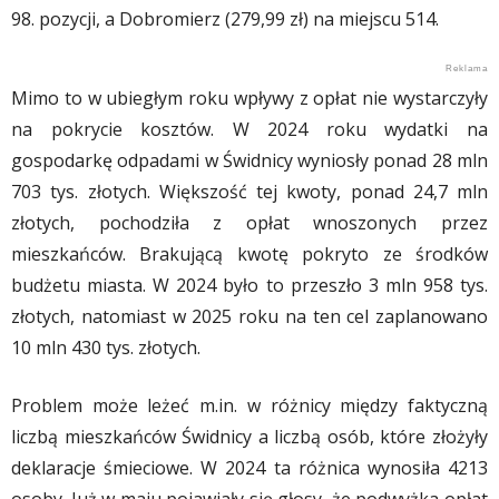
98. pozycji, a Dobromierz (279,99 zł) na miejscu 514.
Mimo to w ubiegłym roku wpływy z opłat nie wystarczyły
na pokrycie kosztów. W 2024 roku wydatki na
gospodarkę odpadami w Świdnicy wyniosły ponad 28 mln
703 tys. złotych. Większość tej kwoty, ponad 24,7 mln
złotych, pochodziła z opłat wnoszonych przez
mieszkańców. Brakującą kwotę pokryto ze środków
budżetu miasta. W 2024 było to przeszło 3 mln 958 tys.
złotych, natomiast w 2025 roku na ten cel zaplanowano
10 mln 430 tys. złotych.
Problem może leżeć m.in. w różnicy między faktyczną
liczbą mieszkańców Świdnicy a liczbą osób, które złożyły
deklaracje śmieciowe. W 2024 ta różnica wynosiła 4213
osoby. Już w maju pojawiały się głosy, że podwyżka opłat