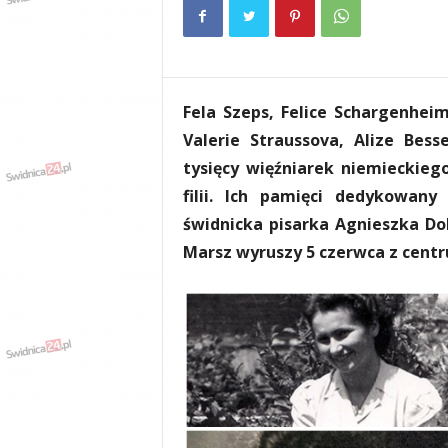
e
n
i
a
,
Fela Szeps, Felice Schargenheim
i
n
Valerie Straussova, Alize Bess
f
tysięcy więźniarek niemieckieg
o
filii. Ich pamięci dedykowany
r
m
świdnicka pisarka Agnieszka Do
a
Marsz wyruszy 5 czerwca z cent
c
j
e
,
r
o
z
r
y