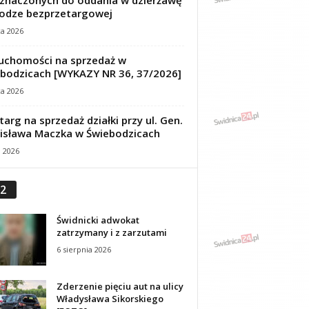
znaczonych do oddania w dzierżawę
odze bezprzetargowej
ca 2026
uchomości na sprzedaż w
bodzicach [WYKAZY NR 36, 37/2026]
ca 2026
targ na sprzedaż działki przy ul. Gen.
isława Maczka w Świebodzicach
a 2026
2
Świdnicki adwokat
zatrzymany i z zarzutami
6 sierpnia 2026
Zderzenie pięciu aut na ulicy
Władysława Sikorskiego