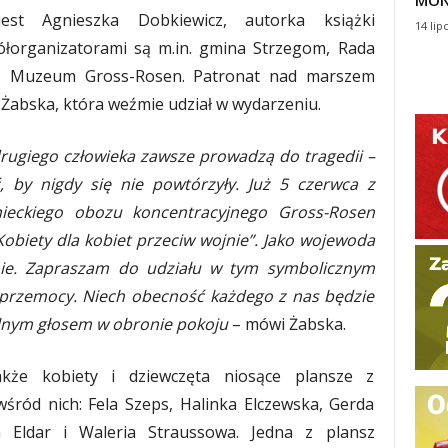
MON
est Agnieszka Dobkiewicz, autorka książki
14 lip
ółorganizatorami są m.in. gmina Strzegom, Rada
az Muzeum Gross-Rosen. Patronat nad marszem
Żabska, która weźmie udział w wydarzeniu.
drugiego człowieka zawsze prowadzą do tragedii –
 by nigdy się nie powtórzyły. Już 5 czerwca z
ieckiego obozu koncentracyjnego Gross-Rosen
obiety dla kobiet przeciw wojnie”. Jako wojewoda
ie. Zapraszam do udziału w tym symbolicznym
 przemocy. Niech obecność każdego z nas będzie
ólnym głosem w obronie pokoju
– mówi Żabska.
że kobiety i dziewczęta niosące plansze z
śród nich: Fela Szeps, Halinka Elczewska, Gerda
h Eldar i Waleria Straussowa. Jedna z plansz