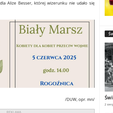
dla Alize Besser, której wizerunku nie udało się
Św
Świ
/DUW, opr. mn/
2 sier
REKLAMA