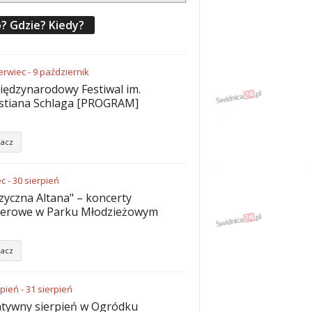
? Gdzie? Kiedy?
erwiec
-
9
październik
iędzynarodowy Festiwal im.
stiana Schlaga [PROGRAM]
acz
ec
-
30
sierpień
yczna Altana" – koncerty
nerowe w Parku Młodzieżowym
acz
rpień
-
31
sierpień
tywny sierpień w Ogródku