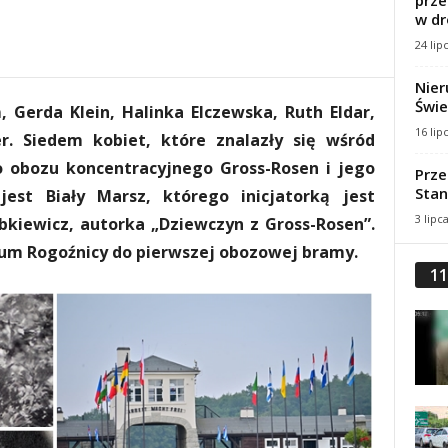
prze
w dr
24 lip
Nier
Świe
, Gerda Klein, Halinka Elczewska, Ruth Eldar,
16 lip
er. Siedem kobiet, które znalazły się wśród
o obozu koncentracyjnego Gross-Rosen i jego
Prze
Stan
 jest Biały Marsz, którego inicjatorką jest
3 lipc
bkiewicz, autorka „Dziewczyn z Gross-Rosen”.
rum Rogoźnicy do pierwszej obozowej bramy.
11