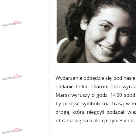
w
k
a
,
k
u
l
t
u
r
a
,
p
Wydarzenie odbędzie się pod hasłem
o
oddanie hołdu ofiarom oraz wyraż
l
Marsz wyruszy o godz. 14.00 spod 
i
t
by przejść symboliczną trasą w
y
drogą, którą niegdyś podążali wię
k
ubrania się na biało i przyniesienia
a
,
w