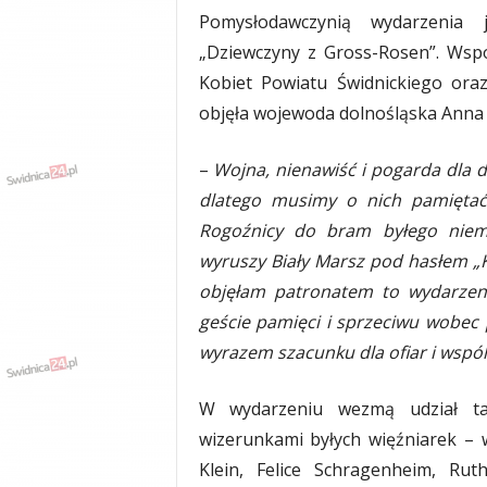
y
Pomysłodawczynią wydarzenia j
w
„Dziewczyny z Gross-Rosen”. Wsp
i
Kobiet Powiatu Świdnickiego or
a
d
objęła wojewoda dolnośląska Anna 
y
,
–
Wojna, nienawiść i pogarda dla 
w
dlatego musimy o nich pamiętać,
y
p
Rogoźnicy do bram byłego niem
a
wyruszy Biały Marsz pod hasłem „K
d
objęłam patronatem to wydarzen
k
i
geście pamięci i sprzeciwu wobec
wyrazem szacunku dla ofiar i wsp
W wydarzeniu wezmą udział tak
wizerunkami byłych więźniarek – w
Klein, Felice Schragenheim, Rut