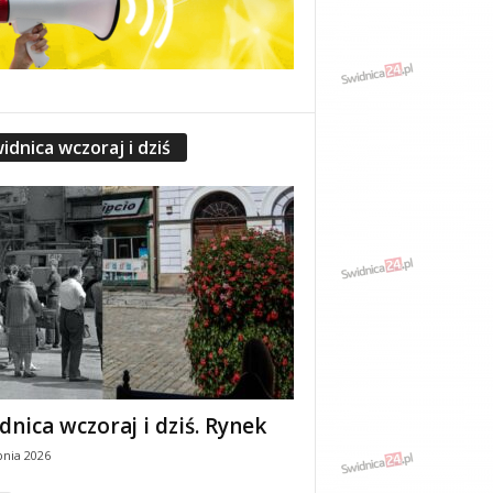
idnica wczoraj i dziś
dnica wczoraj i dziś. Rynek
pnia 2026