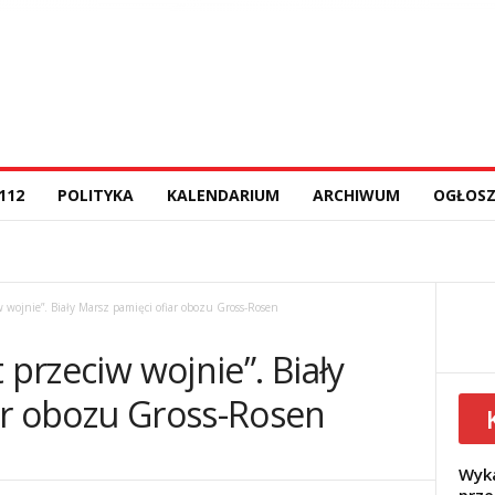
112
POLITYKA
KALENDARIUM
ARCHIWUM
OGŁOSZ
w wojnie”. Biały Marsz pamięci ofiar obozu Gross-Rosen
 przeciw wojnie”. Biały
ar obozu Gross-Rosen
Wyka