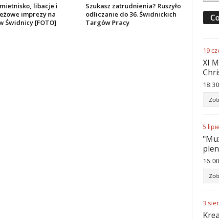
mietnisko, libacje i
Szukasz zatrudnienia? Ruszyło
eżowe imprezy na
odliczanie do 36. Świdnickich
Co
 w Świdnicy [FOTO]
Targów Pracy
19
cz
XI M
Chri
18
:
30
Zob
5
lipi
"Muz
ple
16
:
00
Zob
3
sie
Krea