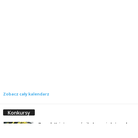
Zobacz cały kalendarz
Konkursy
Zamek Książ przemówił głosami służących.
Wiemy już, kto wygrał książkę Agnieszki...
16 lipca 2026