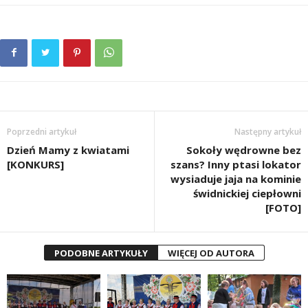
Poprzedni artykuł
Następny artykuł
Dzień Mamy z kwiatami
Sokoły wędrowne bez
[KONKURS]
szans? Inny ptasi lokator
wysiaduje jaja na kominie
świdnickiej ciepłowni
[FOTO]
PODOBNE ARTYKUŁY
WIĘCEJ OD AUTORA