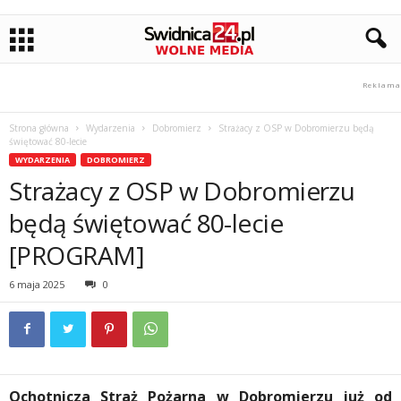
Strona główna
Wydarzenia
Dobromierz
Strażacy z OSP w Dobromierzu będą
świętować 80-lecie
WYDARZENIA
DOBROMIERZ
Strażacy z OSP w Dobromierzu
będą świętować 80-lecie
[PROGRAM]
6 maja 2025
0
Ochotnicza Straż Pożarna w Dobromierzu już od