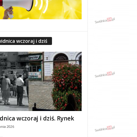
idnica wczoraj i dziś
dnica wczoraj i dziś. Rynek
pnia 2026