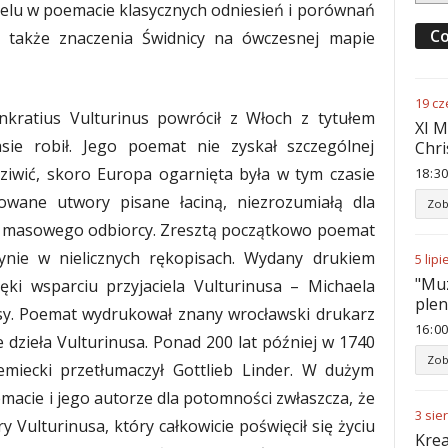
wielu w poemacie klasycznych odniesień i porównań
Co
i także znaczenia Świdnicy na ówczesnej mapie
19
cz
nkratius Vulturinus powrócił z Włoch z tytułem
XI M
sie robił. Jego poemat nie zyskał szczególnej
Chri
dziwić, skoro Europa ogarnięta była w tym czasie
18
:
30
zowane utwory pisane łaciną, niezrozumiałą dla
Zob
ały masowego odbiorcy. Zresztą początkowo poemat
nie w nielicznych rękopisach. Wydany drukiem
5
lipi
"Muz
ęki wsparciu przyjaciela Vulturinusa – Michaela
ple
sy. Poemat wydrukował znany wrocławski drukarz
16
:
00
dzieła Vulturinusa. Ponad 200 lat później w 1740
Zob
iemiecki przetłumaczył Gottlieb Linder. W dużym
acie i jego autorze dla potomności zwłaszcza, że
3
sie
 Vulturinusa, który całkowicie poświęcił się życiu
Krea