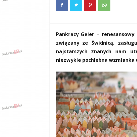
e
n
i
a
,
Pankracy Geier – renesansowy p
i
n
związany ze Świdnicą, zasług
f
najstarszych znanych nam ut
o
niezwykle pochlebna wzmianka o
r
m
a
c
j
e
,
r
o
z
r
y