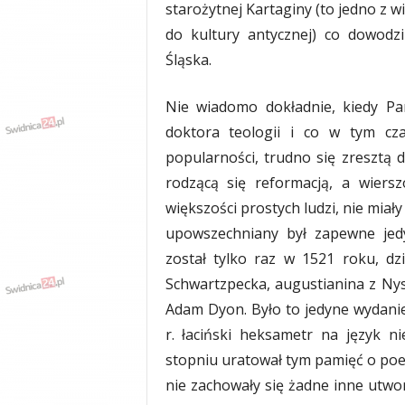
starożytnej Kartaginy (to jedno z 
do kultury antycznej) co dowodz
Śląska.
Nie wiadomo dokładnie, kiedy Pa
doktora teologii i co w tym cza
popularności, trudno się zresztą 
rodzącą się reformacją, a wiers
większości prostych ludzi, nie mi
upowszechniany był zapewne jedy
został tylko raz w 1521 roku, dzi
Schwartzpecka, augustianina z Ny
Adam Dyon. Było to jedyne wydanie 
r. łaciński heksametr na język n
stopniu uratował tym pamięć o poem
nie zachowały się żadne inne utwory