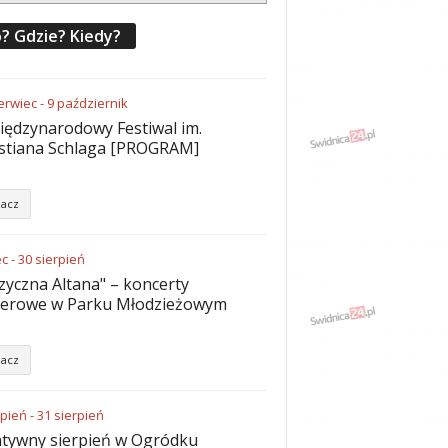
? Gdzie? Kiedy?
erwiec
-
9
październik
iędzynarodowy Festiwal im.
stiana Schlaga [PROGRAM]
acz
ec
-
30
sierpień
yczna Altana" – koncerty
nerowe w Parku Młodzieżowym
acz
rpień
-
31
sierpień
tywny sierpień w Ogródku