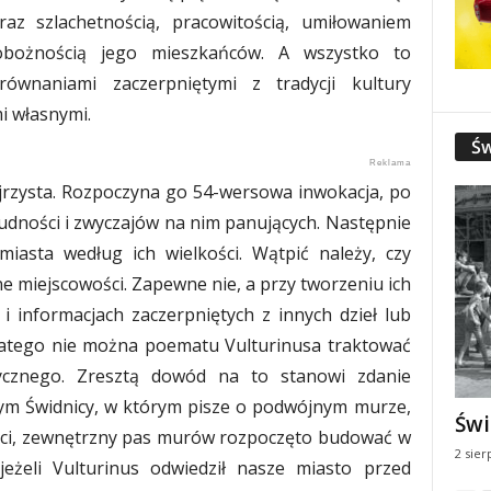
az szlachetnością, pracowitością, umiłowaniem
obożnością jego mieszkańców. A wszystko to
ównaniami zaczerpniętymi z tradycji kultury
i własnymi.
Św
rzysta. Rozpoczyna go 54-wersowa inwokacja, po
 ludności i zwyczajów na nim panujących. Następnie
miasta według ich wielkości. Wątpić należy, czy
e miejscowości. Zapewne nie, a przy tworzeniu ich
i informacjach zaczerpniętych z innych dzieł lub
latego nie można poematu Vulturinusa traktować
rycznego. Zresztą dowód na to stanowi zdanie
ym Świdnicy, w którym pisze o podwójnym murze,
Świ
zeci, zewnętrzny pas murów rozpoczęto budować w
2 sier
jeżeli Vulturinus odwiedził nasze miasto przed