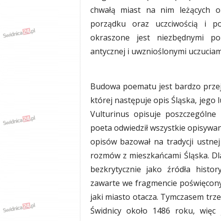
chwałą miast na nim leżących or
porządku oraz uczciwością i p
okraszone jest niezbędnymi por
antycznej i uwznioślonymi uczuciam
Budowa poematu jest bardzo przej
której następuje opis Śląska, jego
Vulturinus opisuje poszczególne 
poeta odwiedził wszystkie opisywan
opisów bazował na tradycji ustnej 
rozmów z mieszkańcami Śląska. D
bezkrytycznie jako źródła histo
zawarte we fragmencie poświęcon
jaki miasto otacza. Tymczasem tr
Świdnicy około 1486 roku, więc 