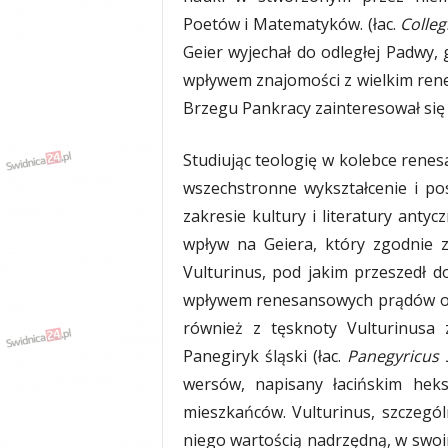
y
Poetów i Matematyków. (łac.
Colle
w
Geier wyjechał do odległej Padwy, 
i
wpływem znajomości z wielkim ren
a
d
Brzegu Pankracy zainteresował się 
y
,
Studiując teologię w kolebce renes
w
y
wszechstronne wykształcenie i po
p
zakresie kultury i literatury ant
a
wpływ na Geiera, który zgodnie 
d
k
Vulturinus, pod jakim przeszedł 
i
wpływem renesansowych prądów odw
również z tęsknoty Vulturinusa z
Panegiryk śląski (łac.
Panegyricus 
wersów, napisany łacińskim hek
mieszkańców. Vulturinus, szczególn
niego wartością nadrzędną, w swoim