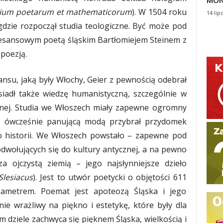
MON
gium poetarum et mathematicorum
). W 1504 roku
14 lip
gdzie rozpoczął studia teologiczne. Być może pod
esansowym poetą śląskim Bartłomiejem Steinem z
poezją.
ansu, jaką były Włochy, Geier z pewnością odebrał
siadł także wiedzę humanistyczną, szczególnie w
ycznej. Studia we Włoszech miały zapewne ogromny
z ówcześnie panującą modą przybrał przydomek
do historii. We Włoszech powstało – zapewne pod
ołujących się do kultury antycznej, a na pewno
a ojczystą ziemią – jego najsłynniejsze dzieło
Slesiacus
). Jest to utwór poetycki o objętości 611
sametrem. Poemat jest apoteozą Śląska i jego
ie wrażliwy na piękno i estetykę, które były dla
 dziele zachwyca się pięknem Śląska, wielkością i