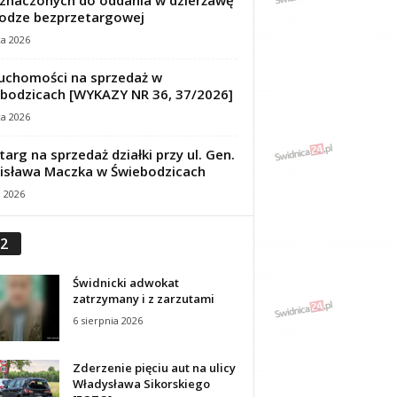
znaczonych do oddania w dzierżawę
odze bezprzetargowej
ca 2026
uchomości na sprzedaż w
bodzicach [WYKAZY NR 36, 37/2026]
ca 2026
targ na sprzedaż działki przy ul. Gen.
isława Maczka w Świebodzicach
a 2026
2
Świdnicki adwokat
zatrzymany i z zarzutami
6 sierpnia 2026
Zderzenie pięciu aut na ulicy
Władysława Sikorskiego