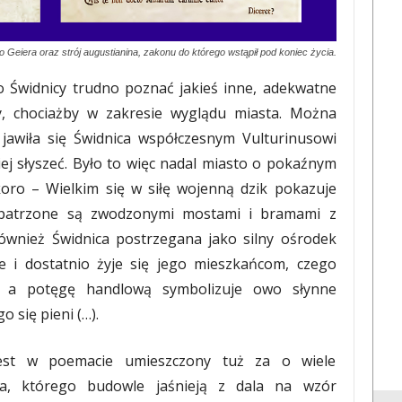
 Geiera oraz strój augustianina, zakonu do którego wstąpił pod koniec życia.
 Świdnicy trudno poznać jakieś inne, adekwatne
y, chociażby w zakresie wyglądu miasta. Można
 jawiła się Świdnica współczesnym Vulturinusowi
ej słyszeć. Było to więc nadal miasto o pokaźnym
koro – Wielkim się w siłę wojenną dzik pokazuje
opatrzone są zwodzonymi mostami i bramami z
również Świdnica postrzegana jako silny ośrodek
e i dostatnio żyje się jego mieszkańcom, czego
”, a potęgę handlową symbolizuje owo słynne
o się pieni (…).
 jest w poemacie umieszczony tuż za o wiele
ia, którego budowle jaśnieją z dala na wzór