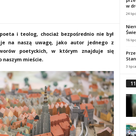
prze
w dr
24 lip
Nier
Świe
oeta i teolog, chociaż bezpośrednio nie był
16 lip
uje na naszą uwagę, jako autor jednego z
worów poetyckich, w którym znajduje się
Prze
Stan
 naszym mieście.
3 lipc
11