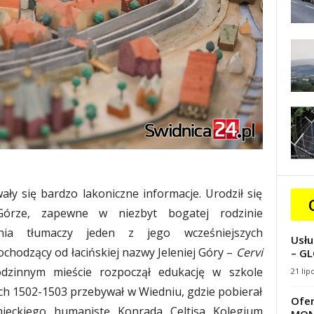
ły się bardzo lakoniczne informacje. Urodził się
órze, zapewne w niezbyt bogatej rodzinie
enia tłumaczy jeden z jego wcześniejszych
Usłu
hodzący od łacińskiej nazwy Jeleniej Góry –
Cervi
– GL
dzinnym mieście rozpoczął edukację w szkole
21 lip
tach 1502-1503 przebywał w Wiedniu, gdzie pobierał
Ofer
ieckiego humanistę Konrada Celtisa Kolegium