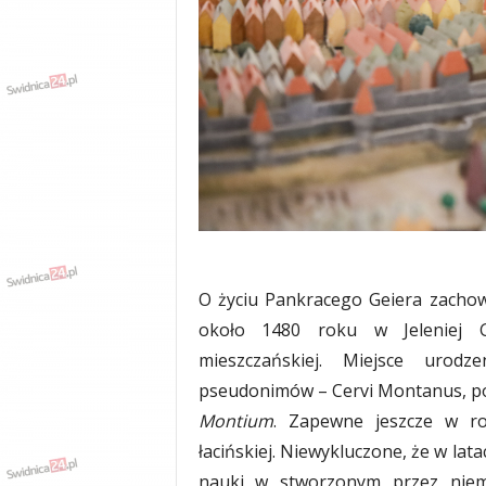
w
k
a
,
k
u
l
t
u
r
a
,
p
O życiu Pankracego Geiera zachowa
o
l
około 1480 roku w Jeleniej G
i
mieszczańskiej. Miejsce urodz
t
pseudonimów – Cervi Montanus, poc
y
k
Montium
. Zapewne jeszcze w ro
a
łacińskiej. Niewykluczone, że w la
,
nauki w stworzonym przez niem
w