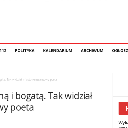
112
POLITYKA
KALENDARIUM
ARCHIWUM
OGŁOSZ
gatą. Tak widział miasto renesansowy poeta
ną i bogatą. Tak widział
wy poeta
Wyka