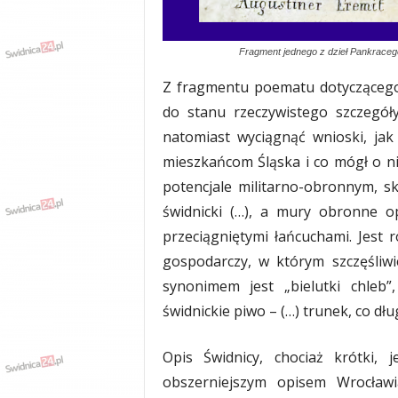
Fragment jednego z dzieł Pankracego
Z fragmentu poematu dotyczącego
do stanu rzeczywistego szczegół
natomiast wyciągnąć wnioski, jak
mieszkańcom Śląska i co mógł o ni
potencjale militarno-obronnym, s
świdnicki (…), a mury obronne 
przeciągniętymi łańcuchami. Jest 
gospodarczy, w którym szczęśliwi
synonimem jest „bielutki chleb
świdnickie piwo – (…) trunek, co dług
Opis Świdnicy, chociaż krótki,
obszerniejszym opisem Wrocław