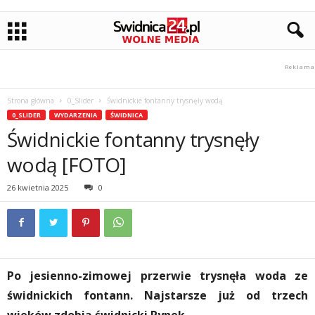
Strona główna
0_Slider
Świdnickie fontanny trysnęły wodą
0_SLIDER
WYDARZENIA
ŚWIDNICA
Świdnickie fontanny trysnęły
wodą [FOTO]
26 kwietnia 2025
0
Po jesienno-zimowej przerwie trysnęła woda ze
świdnickich fontann. Najstarsze już od trzech