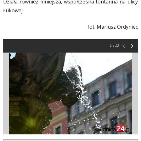
Działa również mniejsza, współczesna fontanna na ulicy
Łukowej.
fot. Mariusz Ordyniec
1
z 12