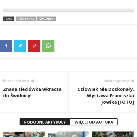
TAGI
FONTANNY
ŚWIDNICA
Poprzedni artykuł
Następny artykuł
Znana sieciówka wkracza
Człowiek Nie Doskonały.
do Świdnicy!
Wystawa Franciszka
Jowika [FOTO]
PODOBNE ARTYKUŁY
WIĘCEJ OD AUTORA