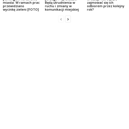
miasta. W ramach prac
Będą utrudnienia w
zajmować się ich
przewidziano
ruchu i zmiany w
odbiorem przez kolejny
wycinkę zieleni [FOTO]
komunikacji miejskiej
rok?