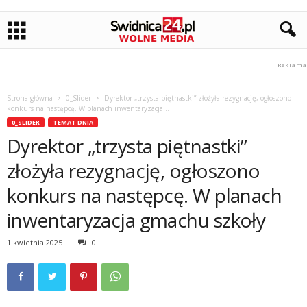
Strona główna
0_Slider
Dyrektor „trzysta piętnastki” złożyła rezygnację, ogłoszono
konkurs na następcę. W planach inwentaryzacja...
0_SLIDER
TEMAT DNIA
Dyrektor „trzysta piętnastki”
złożyła rezygnację, ogłoszono
konkurs na następcę. W planach
inwentaryzacja gmachu szkoły
1 kwietnia 2025
0