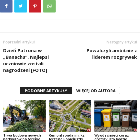
Poprzedni artykuł
Następny artykuł
Dzień Patrona w
Powalczyli ambitnie z
„Banachu”. Najlepsi
liderem rozgrywek
uczniowie zostali
nagrodzeni [FOTO]
PODOBNE ARTYKUŁY
WIĘCEJ OD AUTORA
Trwa budowa nowych
Remont ronda im. ks.
Wywóz śmieci coraz
parkingów na terenie
Jerzego Popiełuszki.
droższy. Kto będzie