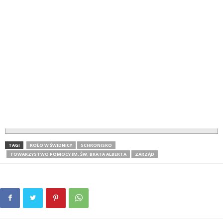
TAGI
KOŁO W ŚWIDNICY
SCHRONISKO
TOWARZYSTWO POMOCY IM. ŚW. BRATA ALBERTA
ZARZĄD