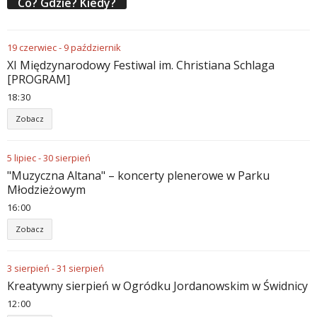
Co? Gdzie? Kiedy?
19
czerwiec
-
9
październik
XI Międzynarodowy Festiwal im. Christiana Schlaga
[PROGRAM]
18
:
30
Zobacz
5
lipiec
-
30
sierpień
"Muzyczna Altana" – koncerty plenerowe w Parku
Młodzieżowym
16
:
00
Zobacz
3
sierpień
-
31
sierpień
Kreatywny sierpień w Ogródku Jordanowskim w Świdnicy
12
:
00