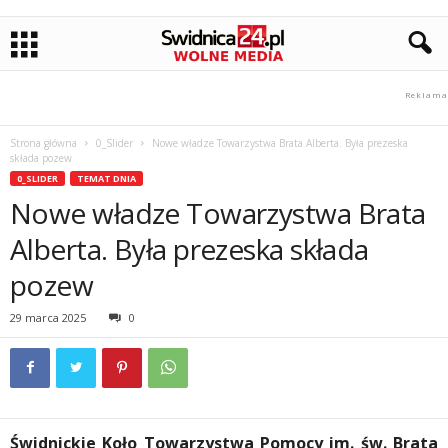
Strona główna
0_Slider
Nowe władze Towarzystwa Brata Alberta. Była prezeska
składa pozew
0_SLIDER
TEMAT DNIA
Nowe władze Towarzystwa Brata
Alberta. Była prezeska składa
pozew
29 marca 2025
0
Świdnickie Koło Towarzystwa Pomocy im. św. Brata