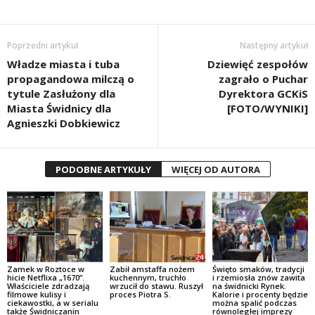
Poprzedni artykuł
Następny artykuł
Władze miasta i tuba
Dziewięć zespołów
propagandowa milczą o
zagrało o Puchar
tytule Zasłużony dla
Dyrektora GCKiS
Miasta Świdnicy dla
[FOTO/WYNIKI]
Agnieszki Dobkiewicz
PODOBNE ARTYKUŁY
WIĘCEJ OD AUTORA
Zamek w Roztoce w
Zabił amstaffa nożem
Święto smaków, tradycji
hicie Netflixa „1670”.
kuchennym, truchło
i rzemiosła znów zawita
Właściciele zdradzają
wrzucił do stawu. Ruszył
na świdnicki Rynek.
filmowe kulisy i
proces Piotra S.
Kalorie i procenty będzie
ciekawostki, a w serialu
można spalić podczas
także Świdniczanin
równoległej imprezy