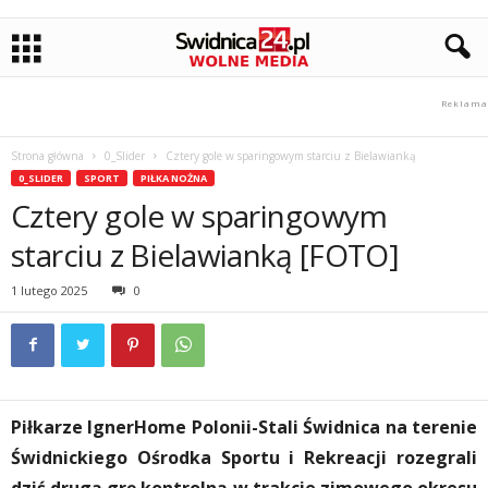
Strona główna
0_Slider
Cztery gole w sparingowym starciu z Bielawianką
0_SLIDER
SPORT
PIŁKA NOŻNA
Cztery gole w sparingowym
starciu z Bielawianką [FOTO]
1 lutego 2025
0
Piłkarze IgnerHome Polonii-Stali Świdnica na terenie
Świdnickiego Ośrodka Sportu i Rekreacji rozegrali