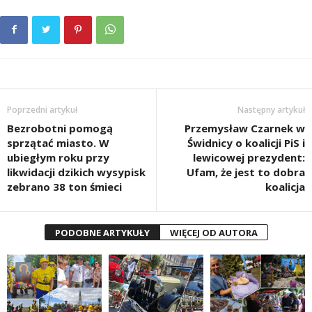
Poprzedni artykuł
Następny artykuł
Bezrobotni pomogą
Przemysław Czarnek w
sprzątać miasto. W
Świdnicy o koalicji PiS i
ubiegłym roku przy
lewicowej prezydent:
likwidacji dzikich wysypisk
Ufam, że jest to dobra
zebrano 38 ton śmieci
koalicja
PODOBNE ARTYKUŁY
WIĘCEJ OD AUTORA