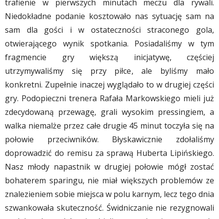
trafienie w pierwszych minutach meczu dla rywali.
Niedokładne podanie kosztowało nas sytuację sam na
sam dla gości i w ostateczności straconego gola,
otwierającego wynik spotkania. Posiadaliśmy w tym
fragmencie gry większą inicjatywę, częściej
utrzymywaliśmy się przy piłce, ale byliśmy mało
konkretni. Zupełnie inaczej wyglądało to w drugiej części
gry. Podopieczni trenera Rafała Markowskiego mieli już
zdecydowaną przewagę, grali wysokim pressingiem, a
walka niemalże przez całe drugie 45 minut toczyła się na
połowie przeciwników. Błyskawicznie zdołaliśmy
doprowadzić do remisu za sprawą Huberta Lipińskiego.
Nasz młody napastnik w drugiej połowie mógł zostać
bohaterem sparingu, nie miał większych problemów ze
znalezieniem sobie miejsca w polu karnym, lecz tego dnia
szwankowała skuteczność. Świdniczanie nie rezygnowali