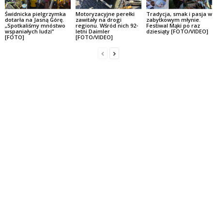
Świdnicka pielgrzymka
Motoryzacyjne perełki
Tradycja, smak i pasja w
dotarła na Jasną Górę.
zawitały na drogi
zabytkowym młynie.
„Spotkaliśmy mnóstwo
regionu. Wśród nich 92-
Festiwal Mąki po raz
wspaniałych ludzi”
letni Daimler
dziesiąty [FOTO/VIDEO]
[FOTO]
[FOTO/VIDEO]