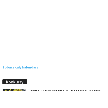
Zobacz cały kalendarz
Konkursy
Zamek Książ przemówił głosami służących.
Wiemy już, kto wygrał książkę Agnieszki...
16 lipca 2026