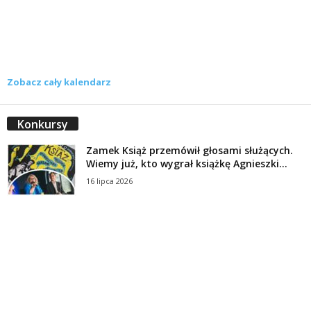
Zobacz cały kalendarz
Konkursy
Zamek Książ przemówił głosami służących.
Wiemy już, kto wygrał książkę Agnieszki...
16 lipca 2026
Historie służących Zamku Książ. Wygraj
najnowszą książkę Świdniczanki Agnieszki
Dobkiewicz
5 lipca 2026
Polityka prywatności
Kontakt