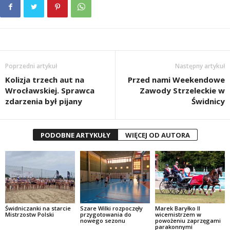
Poprzedni artykuł
Następny artykuł
Kolizja trzech aut na
Przed nami Weekendowe
Wrocławskiej. Sprawca
Zawody Strzeleckie w
zdarzenia był pijany
Świdnicy
PODOBNE ARTYKUŁY
WIĘCEJ OD AUTORA
Świdniczanki na starcie
Szare Wilki rozpoczęły
Marek Baryłko II
Mistrzostw Polski
przygotowania do
wicemistrzem w
nowego sezonu
powożeniu zaprzęgami
parakonnymi