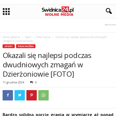
Strona główna
Sport
Piłka nożna
Okazali się najlepsi podczas dwudniowych
zmagań w Dzierżoniowie
SPORT
PIŁKA NOŻNA
Okazali się najlepsi podczas
dwudniowych zmagań w
Dzierżoniowie [FOTO]
11 grudnia 2024
0
Bardzo solidną porcję grania w wymiarze aż ponad