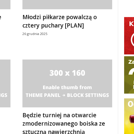
e
Młodzi piłkarze powalczą o
cztery puchary [PLAN]
26 grudnia 2025
Będzie turniej na otwarcie
zmodernizowanego boiska ze
sztuczną nawierzchnią