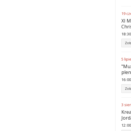
19
cz
XI M
Chri
18
:
30
Zob
5
lipi
"Muz
ple
16
:
00
Zob
3
sie
Krea
Jord
12
:
00