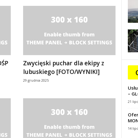
OŚP
Zwycięski puchar dla ekipy z
lubuskiego [FOTO/WYNIKI]
29 grudnia 2025
Usłu
– GL
21 lip
Ofer
MON
14 lip