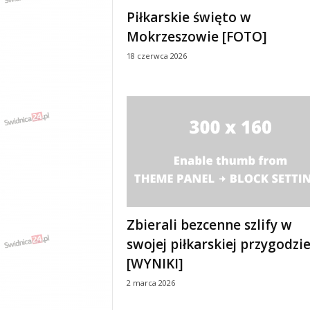
e
Piłkarskie święto w
n
Mokrzeszowie [FOTO]
i
a
18 czerwca 2026
,
i
n
f
o
r
m
a
c
j
e
Zbierali bezcenne szlify w
,
r
swojej piłkarskiej przygodzi
o
[WYNIKI]
z
r
2 marca 2026
y