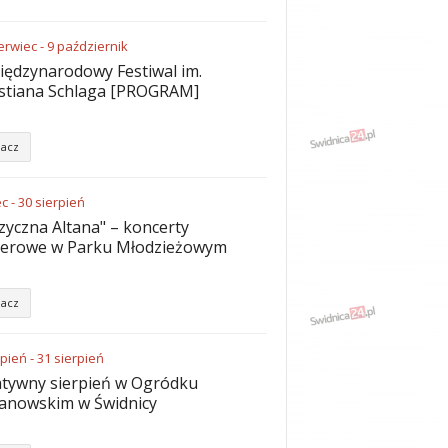
erwiec
-
9
październik
iędzynarodowy Festiwal im.
stiana Schlaga [PROGRAM]
acz
ec
-
30
sierpień
yczna Altana" – koncerty
nerowe w Parku Młodzieżowym
acz
rpień
-
31
sierpień
tywny sierpień w Ogródku
anowskim w Świdnicy