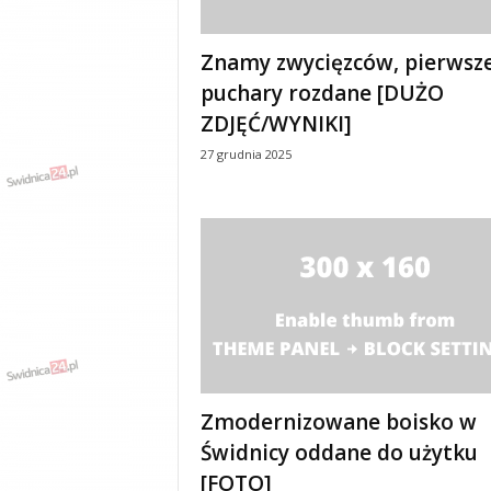
y
w
Znamy zwycięzców, pierwsz
i
a
puchary rozdane [DUŻO
d
ZDJĘĆ/WYNIKI]
y
27 grudnia 2025
,
w
y
p
a
d
k
i
Zmodernizowane boisko w
Świdnicy oddane do użytku
[FOTO]