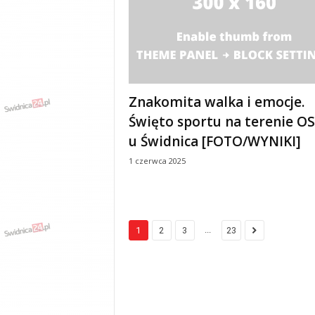
Znakomita walka i emocje.
Święto sportu na terenie OS
u Świdnica [FOTO/WYNIKI]
1 czerwca 2025
...
1
2
3
23