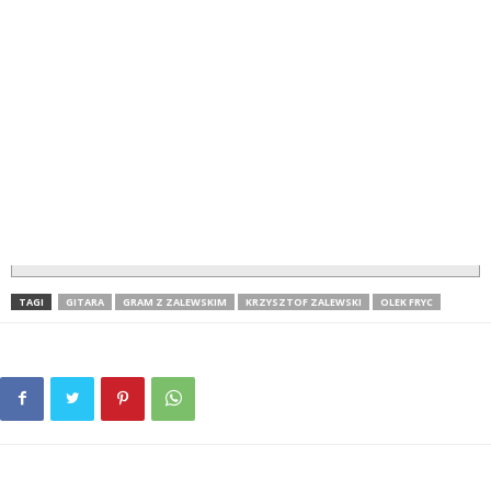
TAGI
GITARA
GRAM Z ZALEWSKIM
KRZYSZTOF ZALEWSKI
OLEK FRYC