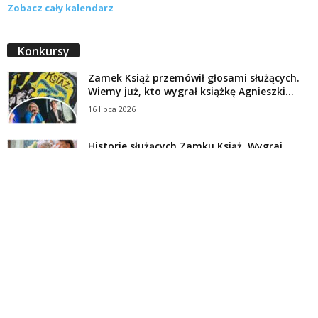
Zobacz cały kalendarz
Konkursy
Zamek Książ przemówił głosami służących.
Wiemy już, kto wygrał książkę Agnieszki...
16 lipca 2026
Historie służących Zamku Książ. Wygraj
najnowszą książkę Świdniczanki Agnieszki
Dobkiewicz
5 lipca 2026
Polityka prywatności
Kontakt
© Wydawca: Portal Swidnica24.pl, Marek Kowalski, Rynek 33/4, 58-100 Świdnica.
Redakcja Swidnica24.pl zastrzega sobie prawo do redagowania
niezamawianych, nadesłanych tekstów.
Redakcja nie odpowiada za treść publikowanych reklam i
artykułów sponsorowanych.