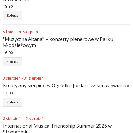
18
:
30
Zobacz
5
lipiec
-
30
sierpień
"Muzyczna Altana" – koncerty plenerowe w Parku
Młodzieżowym
16
:
00
Zobacz
3
sierpień
-
31
sierpień
Kreatywny sierpień w Ogródku Jordanowskim w Świdnicy
12
:
00
Zobacz
8
sierpień
-
12
sierpień
International Musical Friendship Summer 2026 w
Strzegomiu