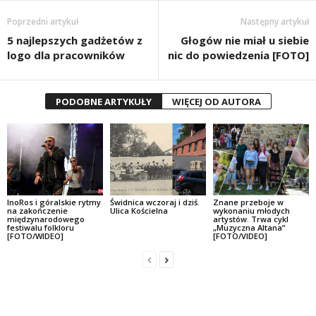
Poprzedni artykuł
Następny artykuł
5 najlepszych gadżetów z
Głogów nie miał u siebie
logo dla pracowników
nic do powiedzenia [FOTO]
PODOBNE ARTYKUŁY
WIĘCEJ OD AUTORA
InoRos i góralskie rytmy
Świdnica wczoraj i dziś.
Znane przeboje w
na zakończenie
Ulica Kościelna
wykonaniu młodych
międzynarodowego
artystów. Trwa cykl
festiwalu folkloru
„Muzyczna Altana”
[FOTO/WIDEO]
[FOTO/VIDEO]