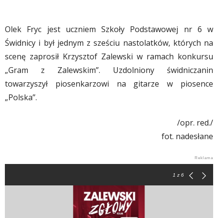
Olek Fryc jest uczniem Szkoły Podstawowej nr 6 w
Świdnicy i był jednym z sześciu nastolatków, których na
scenę zaprosił Krzysztof Zalewski w ramach konkursu
„Gram z Zalewskim”. Uzdolniony świdniczanin
towarzyszył piosenkarzowi na gitarze w piosence
„Polska”.
/opr. red./
fot. nadesłane
1
z 6