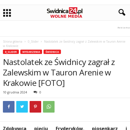
Strona główna
0_Slider
Nastolatek ze Świdnicy zagrał z Zalewskim w Tauron Arenie
w Krakowie
0_SLIDER
WYDARZENIA
ŚWIDNICA
Nastolatek ze Świdnicy zagrał z
Zalewskim w Tauron Arenie w
Krakowie [FOTO]
10 grudnia 2024
0
Zdobywca pięciu Fryderyków, piosenkarz i