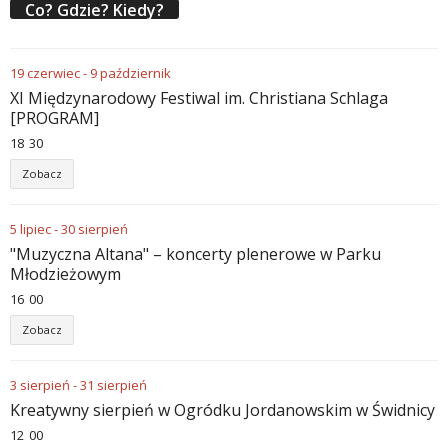
Co? Gdzie? Kiedy?
19
czerwiec
-
9
październik
XI Międzynarodowy Festiwal im. Christiana Schlaga
[PROGRAM]
18
:
30
Zobacz
5
lipiec
-
30
sierpień
"Muzyczna Altana" – koncerty plenerowe w Parku
Młodzieżowym
16
:
00
Zobacz
3
sierpień
-
31
sierpień
Kreatywny sierpień w Ogródku Jordanowskim w Świdnicy
12
:
00