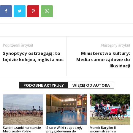
Poprzedni artykuł
Następny artykuł
Synoptycy ostrzegają: to
Ministerstwo kultury:
będzie kolejna, mglista noc
Media samorządowe do
likwidacji
PODOBNE ARTYKUŁY
WIĘCEJ OD AUTORA
Świdniczanki na starcie
Szare Wilki rozpoczęły
Marek Baryłko II
Mistrzostw Polski
przygotowania do
wicemistrzem w