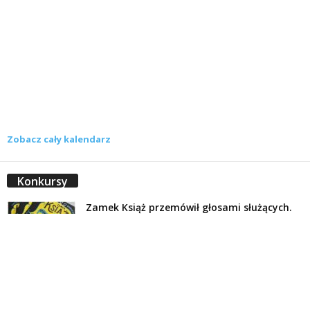
Zobacz cały kalendarz
Konkursy
Zamek Książ przemówił głosami służących.
Wiemy już, kto wygrał książkę Agnieszki...
16 lipca 2026
Historie służących Zamku Książ. Wygraj
najnowszą książkę Świdniczanki Agnieszki
Dobkiewicz