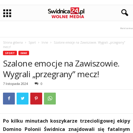
Strona główna
Sport
Inne
Szalone emocje na Zawiszowie. Wygrali „przegrany”
mecz!
SPORT
INNE
Szalone emocje na Zawiszowie.
Wygrali „przegrany” mecz!
7 listopada 2024
0
Po kilku minutach koszykarze trzecioligowej ekipy
Domino Polonii Świdnica znajdowali się fatalnym