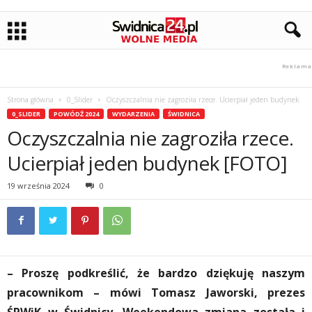
Strona główna
0_Slider
Oczyszczalnia nie zagroziła rzece. Ucierpiał jeden budynek
0_SLIDER
POWÓDŹ 2024
WYDARZENIA
ŚWIDNICA
Oczyszczalnia nie zagroziła rzece.
Ucierpiał jeden budynek [FOTO]
19 września 2024
0
– Proszę podkreślić, że bardzo dziękuję naszym
pracownikom – mówi Tomasz Jaworski, prezes