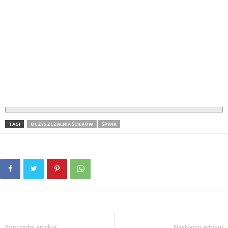
TAGI
OCZYSZCZALNIA ŚCIEKÓW
ŚPWIK
Poprzedni artykuł
Następny artykuł