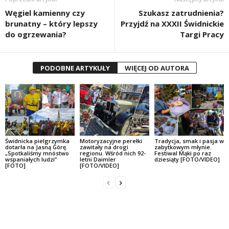
Węgiel kamienny czy
Szukasz zatrudnienia?
brunatny – który lepszy
Przyjdź na XXXII Świdnickie
do ogrzewania?
Targi Pracy
PODOBNE ARTYKUŁY
WIĘCEJ OD AUTORA
Świdnicka pielgrzymka
Motoryzacyjne perełki
Tradycja, smak i pasja w
dotarła na Jasną Górę.
zawitały na drogi
zabytkowym młynie.
„Spotkaliśmy mnóstwo
regionu. Wśród nich 92-
Festiwal Mąki po raz
wspaniałych ludzi”
letni Daimler
dziesiąty [FOTO/VIDEO]
[FOTO]
[FOTO/VIDEO]