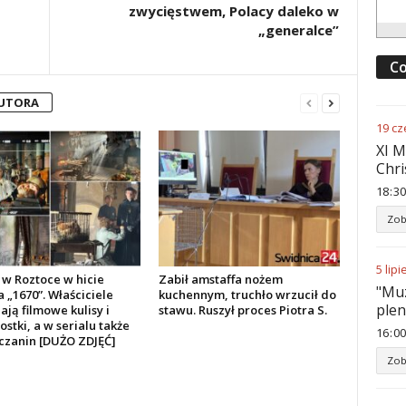
zwycięstwem, Polacy daleko w
„generalce”
Co
AUTORA
19
cz
XI M
Chri
18
:
30
Zob
5
lipi
w Roztoce w hicie
Zabił amstaffa nożem
"Muz
a „1670”. Właściciele
kuchennym, truchło wrzucił do
ple
ją filmowe kulisy i
stawu. Ruszył proces Piotra S.
stki, a w serialu także
16
:
00
czanin [DUŻO ZDJĘĆ]
Zob