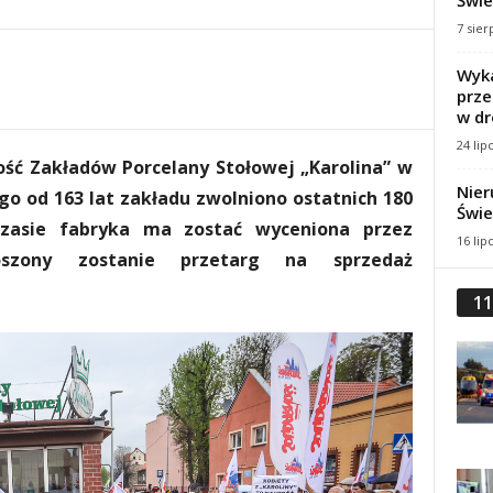
Świe
7 sier
Wyka
prze
w dr
24 lip
ość Zakładów Porcelany Stołowej „Karolina” w
Nier
ego od 163 lat zakładu zwolniono ostatnich 180
Świe
czasie fabryka ma zostać wyceniona przez
16 lip
oszony zostanie przetarg na sprzedaż
11