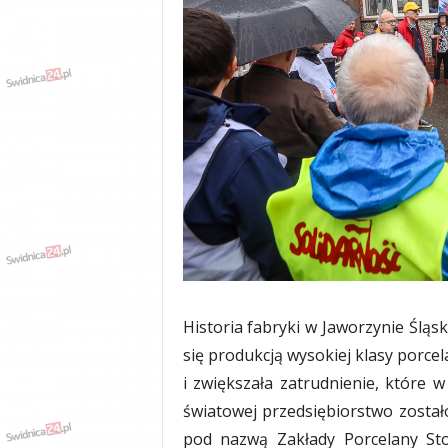
w
k
a
,
k
u
l
t
u
r
a
,
p
o
l
i
Historia fabryki w Jaworzynie Śląs
t
się produkcją wysokiej klasy porce
y
i zwiększała zatrudnienie, które 
k
a
światowej przedsiębiorstwo zosta
,
pod nazwą Zakłady Porcelany Sto
w