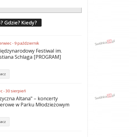
? Gdzie? Kiedy?
erwiec
-
9
październik
iędzynarodowy Festiwal im.
stiana Schlaga [PROGRAM]
acz
ec
-
30
sierpień
yczna Altana" – koncerty
nerowe w Parku Młodzieżowym
acz