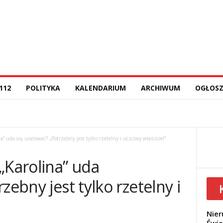
112
POLITYKA
KALENDARIUM
ARCHIWUM
OGŁOSZ
a” uda się uratować? „Potrzebny jest tylko rzetelny i uczciwy właściciel”
„Karolina” uda
zebny jest tylko rzetelny i
Nier