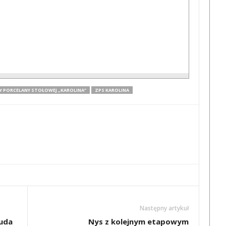
Y PORCELANY STOŁOWEJ „KAROLINA”
ZPS KAROLINA
Następny artykuł
uda
Nys z kolejnym etapowym