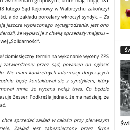
 o zwolnieniach grupowych, które mają objąć 181
. 18 lutego Sąd Rejonowy w Wałbrzychu zakończył
ci, a do zakładu porcelany wkroczył syndyk. –
Za
ją jeszcze wypłaconego wynagrodzenia. Jest ono
ierdził, że wypłaci je z chwilą sprzedaży majątku
–
wej „Solidarności”.
Św
sześciomiesięczny termin na wykonanie wyceny ZPS
j zatwierdzeniu przez sąd, powinien on ogłosić
du. Nie mam konkretnych informacji dotyczących
godniu będę kontaktował się z syndykiem, który
rmował mnie, że wycena wciąż trwa. Co będzie
azuje Besser. Podkreśla jednak, że ma nadzieję, że
ać.
i chce sprzedać zakład w całości przy pierwszym
Świ
ieję. Zakład jest zabezpieczony przez firmę