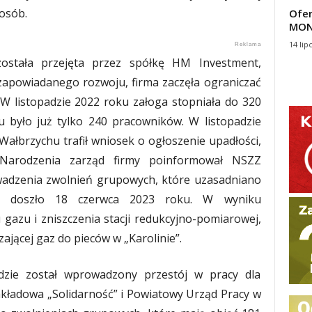
 osób.
Ofer
MON
14 lip
ostała przejęta przez spółkę HM Investment,
 zapowiadanego rozwoju, firma zaczęła ograniczać
. W listopadzie 2022 roku załoga stopniała do 320
 było już tylko 240 pracowników. W listopadzie
łbrzychu trafił wniosek o ogłoszenie upadłości,
Narodzenia zarząd firmy poinformował NSZZ
wadzenia zwolnień grupowych, które uzasadniano
o doszło 18 czerwca 2023 roku. W wyniku
gazu i zniszczenia stacji redukcyjno-pomiarowej,
zającej gaz do pieców w „Karolinie”.
zie został wprowadzony przestój w pracy dla
akładowa „Solidarność” i Powiatowy Urząd Pracy w