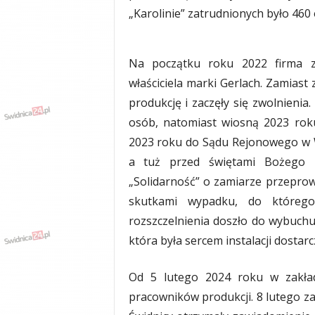
„Karolinie” zatrudnionych było 460
y
w
i
a
Na początku roku 2022 firma z
d
właściciela marki Gerlach. Zamiast
y
,
produkcję i zaczęły się zwolnienia
w
osób, natomiast wiosną 2023 roku
y
2023 roku do Sądu Rejonowego w Wa
p
a
a tuż przed świętami Bożego 
d
„Solidarność” o zamiarze przepro
k
skutkami wypadku, do któreg
i
rozszczelnienia doszło do wybuchu 
która była sercem instalacji dostarc
Od 5 lutego 2024 roku w zakład
pracowników produkcji. 8 lutego z