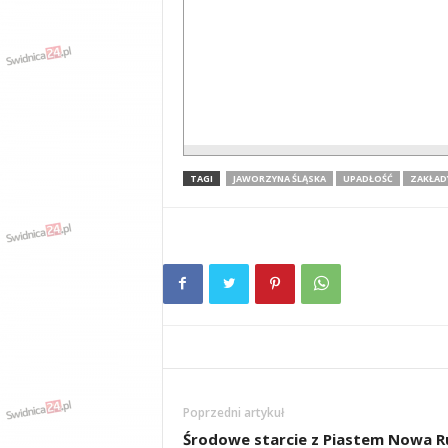
TAGI
JAWORZYNA ŚLĄSKA
UPADŁOŚĆ
ZAKŁAD
Poprzedni artykuł
Środowe starcie z Piastem Nowa R