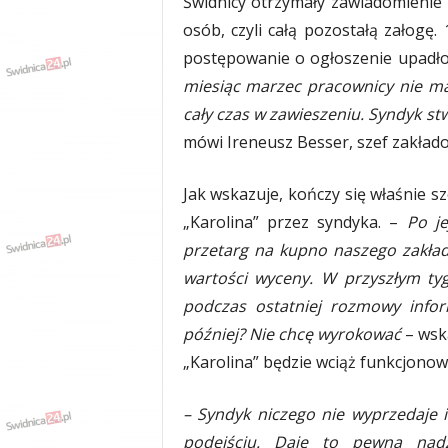
Świdnicy otrzymały zawiadomienie
osób, czyli całą pozostałą załogę
postępowanie o ogłoszenie upadłoś
miesiąc marzec pracownicy nie ma
cały czas w zawieszeniu. Syndyk stw
mówi Ireneusz Besser, szef zakłado
Jak wskazuje, kończy się właśnie 
„Karolina” przez syndyka. –
Po je
przetarg na kupno naszego zakła
wartości wyceny. W przyszłym ty
podczas ostatniej rozmowy info
później? Nie chcę wyrokować
– wsk
„Karolina” będzie wciąż funkcjonow
– Syndyk niczego nie wyprzedaje 
podejściu. Daje to pewną nadz