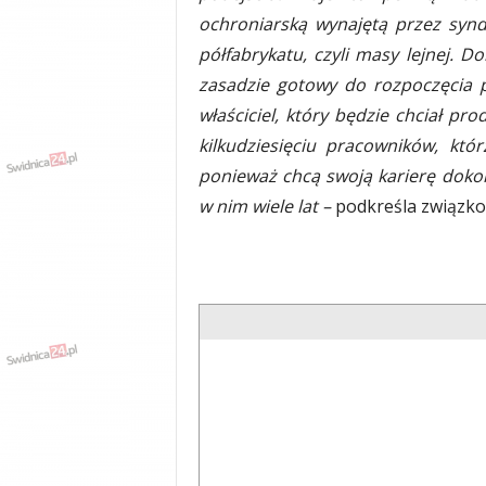
ochroniarską wynajętą przez syn
półfabrykatu, czyli masy lejnej. D
zasadzie gotowy do rozpoczęcia pr
właściciel, który będzie chciał p
kilkudziesięciu pracowników, któ
ponieważ chcą swoją karierę dokońc
w nim wiele lat –
podkreśla związko