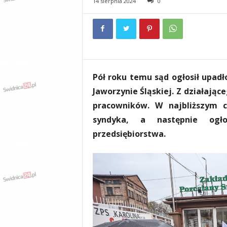
14 sierpnia 2024
0
e
n
i
a
,
i
n
Pół roku temu sąd ogłosił upadł
f
o
Jaworzynie Śląskiej. Z działając
r
pracowników. W najbliższym 
m
syndyka, a następnie ogł
a
c
przedsiębiorstwa.
j
e
,
r
o
z
r
y