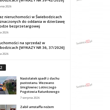
bodzicach [WYKAZY NR 39-42/2026]
pnia 2026
z nieruchomości w Świebodzicach
znaczonych do oddania w dzierżawę
odze bezprzetargowej
ca 2026
uchomości na sprzedaż w
bodzicach [WYKAZY NR 36, 37/2026]
ca 2026
2
Nastolatek spadł z dachu
pustostanu. Wezwano
śmigłowiec Lotniczego
Pogotowia Ratunkowego
7 sierpnia 2026
Zabił amstaffa nożem