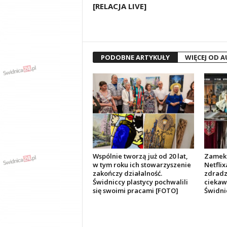
[RELACJA LIVE]
PODOBNE ARTYKUŁY
WIĘCEJ OD 
Wspólnie tworzą już od 20 lat,
Zamek 
w tym roku ich stowarzyszenie
Netflix
zakończy działalność.
zdradza
Świdniccy plastycy pochwalili
ciekawo
się swoimi pracami [FOTO]
Świdni