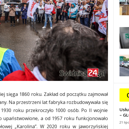
kiej sięga 1860 roku. Zakład od początku zajmował
lany. Na przestrzeni lat fabryka rozbudowywała się
Usłu
w 1930 roku przekroczyło 1000 osób. Po II wojnie
– GL
ło upaństwowione, a od 1957 roku funkcjonowało
21 lip
łowej „Karolina”. W 2020 roku w jaworzyńskiej