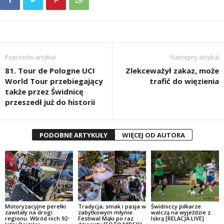
Poprzedni artykuł
Następny artykuł
81. Tour de Pologne UCI
Zlekceważył zakaz, może
World Tour przebiegający
trafić do więzienia
także przez Świdnicę
przeszedł już do historii
PODOBNE ARTYKUŁY
WIĘCEJ OD AUTORA
Motoryzacyjne perełki
Tradycja, smak i pasja w
Świdniccy piłkarze
zawitały na drogi
zabytkowym młynie.
walczą na wyjeździe z
regionu. Wśród nich 92-
Festiwal Mąki po raz
Iskrą [RELACJA LIVE]