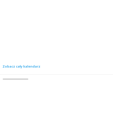
Zobacz cały kalendarz
Konkursy
Zamek Książ przemówił głosami służących.
Wiemy już, kto wygrał książkę Agnieszki...
16 lipca 2026