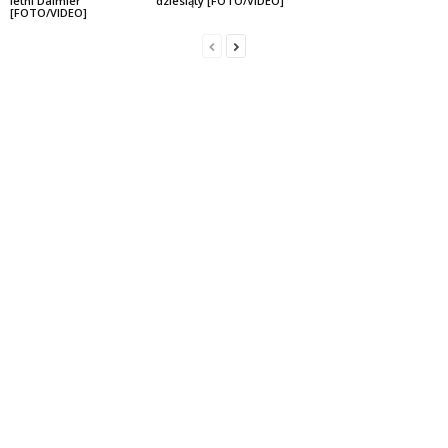
letni Daimler
dziesiąty [FOTO/VIDEO]
[FOTO/VIDEO]