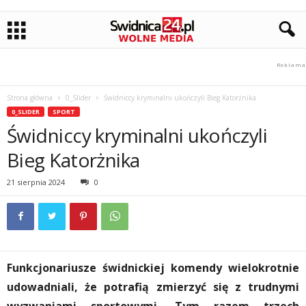
Strona główna
0_Slider
Świdniccy kryminalni ukończyli Bieg Katorżnika
0_SLIDER
SPORT
Świdniccy kryminalni ukończyli
Bieg Katorżnika
21 sierpnia 2024
0
Funkcjonariusze świdnickiej komendy wielokrotnie
udowadniali, że potrafią zmierzyć się z trudnymi