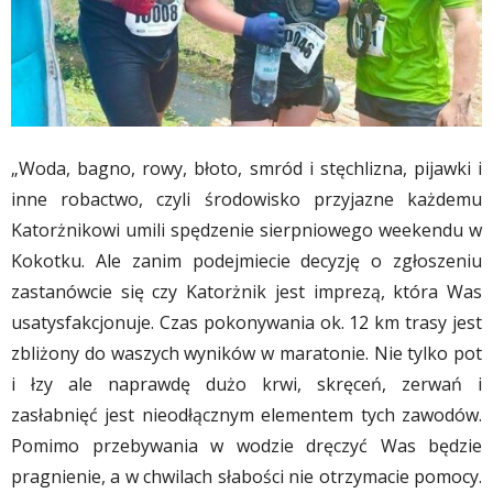
„Woda, bagno, rowy, błoto, smród i stęchlizna, pijawki i
inne robactwo, czyli środowisko przyjazne każdemu
Katorżnikowi umili spędzenie sierpniowego weekendu w
Kokotku. Ale zanim podejmiecie decyzję o zgłoszeniu
zastanówcie się czy Katorżnik jest imprezą, która Was
usatysfakcjonuje. Czas pokonywania ok. 12 km trasy jest
zbliżony do waszych wyników w maratonie. Nie tylko pot
i łzy ale naprawdę dużo krwi, skręceń, zerwań i
zasłabnięć jest nieodłącznym elementem tych zawodów.
Pomimo przebywania w wodzie dręczyć Was będzie
pragnienie, a w chwilach słabości nie otrzymacie pomocy.