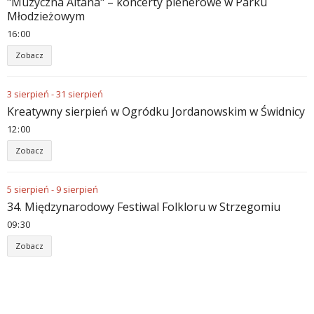
"Muzyczna Altana" – koncerty plenerowe w Parku
Młodzieżowym
16
00
Zobacz
3
sierpień
-
31
sierpień
Kreatywny sierpień w Ogródku Jordanowskim w Świdnicy
12
00
Zobacz
5
sierpień
-
9
sierpień
34. Międzynarodowy Festiwal Folkloru w Strzegomiu
09
30
Zobacz