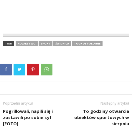
TAGI
KOLARSTWO
SPORT
ŚWIDNICA
TOUR DE POLOGNE
Poprzedni artykuł
Następny artykuł
Pogrillowali, napili się i
To godziny otwarcia
zostawili po sobie syf
obiektów sportowych w
[FOTO]
sierpniu