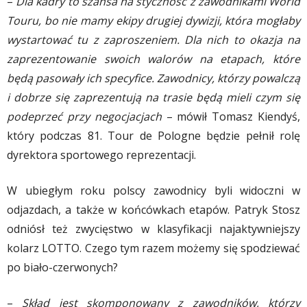
–
Dla kadry to szansa na styczność z zawodnikami World
Touru, bo nie mamy ekipy drugiej dywizji, która mogłaby
wystartować tu z zaproszeniem. Dla nich to okazja na
zaprezentowanie swoich walorów na etapach, które
będą pasowały ich specyfice. Zawodnicy, którzy powalczą
i dobrze się zaprezentują na trasie będą mieli czym się
podeprzeć przy negocjacjach
– mówił Tomasz Kiendyś,
który podczas 81. Tour de Pologne będzie pełnił rolę
dyrektora sportowego reprezentacji.
W ubiegłym roku polscy zawodnicy byli widoczni w
odjazdach, a także w końcówkach etapów. Patryk Stosz
odniósł też zwycięstwo w klasyfikacji najaktywniejszy
kolarz LOTTO. Czego tym razem możemy się spodziewać
po biało-czerwonych?
–
Skład jest skomponowany z zawodników, którzy