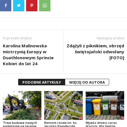
Poprzedni artykuł
Następny artykuł
Karolina Malinowska
Zdążyli z piknikiem, obrzęd
mistrzynią Europy w
świętojański odwołany
Duathlonowym Sprincie
[FOTO]
Kobiet do lat 24
PODOBNE ARTYKUŁY
WIĘCEJ OD AUTORA
Trwa budowa nowych
Remont ronda im. ks.
Wywóz śmieci coraz
parkingów na terenie
Jerzego Popiełuszki.
droższy. Kto będzie