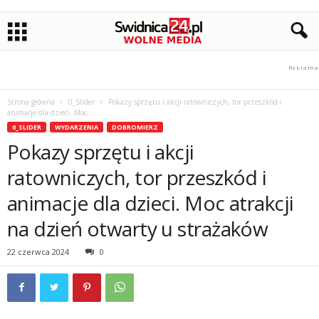
Strona główna
0_Slider
Pokazy sprzętu i akcji ratowniczych, tor przeszkód i
animacje dla dzieci. Moc...
0_SLIDER
WYDARZENIA
DOBROMIERZ
Pokazy sprzętu i akcji
ratowniczych, tor przeszkód i
animacje dla dzieci. Moc atrakcji
na dzień otwarty u strażaków
22 czerwca 2024
0