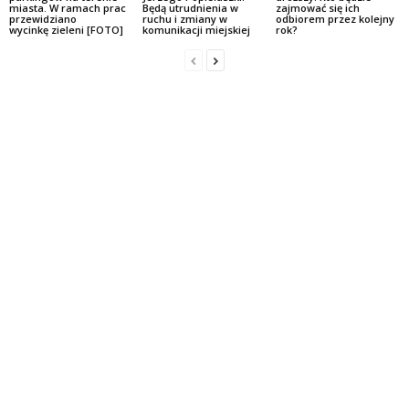
miasta. W ramach prac
Będą utrudnienia w
zajmować się ich
przewidziano
ruchu i zmiany w
odbiorem przez kolejny
wycinkę zieleni [FOTO]
komunikacji miejskiej
rok?