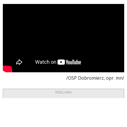
/OSP Dobromierz, opr. mn/
REKLAMA