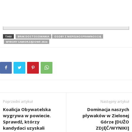
TAGI
BRAK DOSTOSOWANIA
OSOBY Z NIEPEŁNOSPRAWNOSCIĄ
WYBORY SAMORZĄDOWE 2024
Poprzedni artykuł
Następny artykuł
Koalicja Obywatelska
Dominacja naszych
wygrywa w powiecie.
pływaków w Zielonej
Sprawdź, którzy
Górze [DUŻO
kandydaci uzyskali
ZDJĘĆ/WYNIKI]