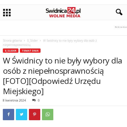
Strona główna
0_Slider
W Świdnicy to nie były wybory dla osób z
niepełnosprawnością
0_SLIDER
TEMAT DNIA
W Świdnicy to nie były wybory dla
osób z niepełnosprawnością
[FOTO][Odpowiedź Urzędu
Miejskiego]
8 kwietnia 2024
0