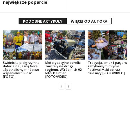
największe poparcie
PODOBNE ARTYKUŁY
WIĘCEJ OD AUTORA
Świdnicka pielgrzymka
Motoryzacyjne perełki
Tradycja, smak i pasja w
dotarła na Jasną Górę.
zawitały na drogi
zabytkowym młynie.
„Spotkaliśmy mnóstwo
regionu. Wśród nich 92-
Festiwal Mąki po raz
wspaniałych ludzi”
letni Daimler
dziesiąty [FOTO/VIDEO]
[FOTO]
[FOTO/VIDEO]