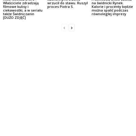
Właściciele zdradzają
wrzucił do stawu. Ruszył
na świdnicki Rynek.
filmowe kulisy i
proces Piotra S.
Kalorie i procenty będzie
ciekawostki, a w serialu
można spalić podczas
także Świdniczanin
równoległej imprezy
[DUŻO ZDJĘĆ]