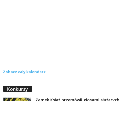
Zobacz cały kalendarz
Konkursy
Zamek Książ przemówił głosami służących.
Wiemy już, kto wygrał książkę Agnieszki...
16 lipca 2026
Historie służących Zamku Książ. Wygraj