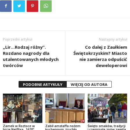
Poprzedni artykuł
Następny artykuł
„Lir…Rodzaj różny”.
Co dalej z Zaułkiem
Rozdano nagrody dla
Świętokrzyskim? Miasto
utalentowanych młodych
nie zamierza odpuścić
twórców
deweloperowi
PODOBNE ARTYKUŁY
WIĘCEJ OD AUTORA
Zamek w Roztoce w
Zabił amstaffa nożem
Święto smaków, tradycji
hicie Netflixa „1670”.
kuchennym, truchło
i rzemiosła znów zawita