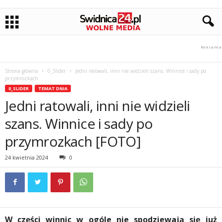
Strona główna
0_Slider
Jedni ratowali, inni nie widzieli szans. Winnice i sady po
przymrozkach
0_SLIDER
TEMAT DNIA
Jedni ratowali, inni nie widzieli
szans. Winnice i sady po
przymrozkach [FOTO]
24 kwietnia 2024
0
W części winnic w ogóle nie spodziewają się już