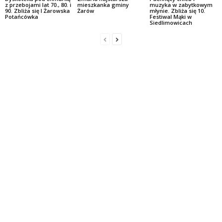
z przebojami lat 70., 80. i
mieszkanka gminy
muzyka w zabytkowym
90. Zbliża się I Żarowska
Żarów
młynie. Zbliża się 10.
Potańcówka
Festiwal Mąki w
Siedlimowicach