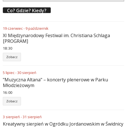
Co? Gdzie? Kiedy?
19
czerwiec
-
9
październik
XI Międzynarodowy Festiwal im. Christiana Schlaga
[PROGRAM]
18
30
Zobacz
5
lipiec
-
30
sierpień
"Muzyczna Altana" – koncerty plenerowe w Parku
Młodzieżowym
16
00
Zobacz
3
sierpień
-
31
sierpień
Kreatywny sierpień w Ogródku Jordanowskim w Świdnicy