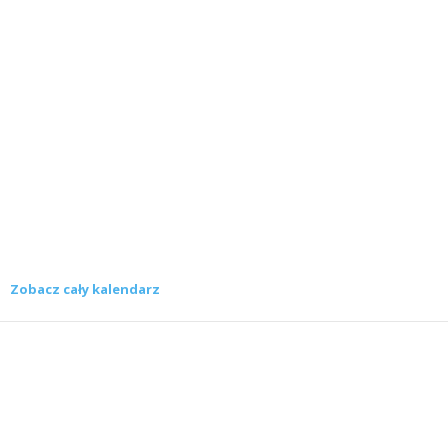
Zobacz cały kalendarz
Konkursy
Zamek Książ przemówił głosami służących.
Wiemy już, kto wygrał książkę Agnieszki...
16 lipca 2026