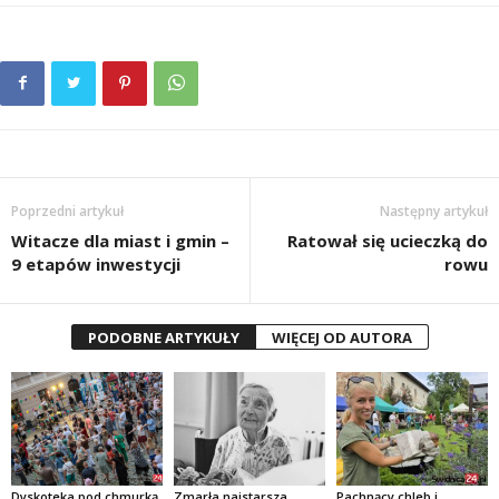
Poprzedni artykuł
Następny artykuł
Witacze dla miast i gmin –
Ratował się ucieczką do
9 etapów inwestycji
rowu
PODOBNE ARTYKUŁY
WIĘCEJ OD AUTORA
Dyskoteka pod chmurką
Zmarła najstarsza
Pachnący chleb i