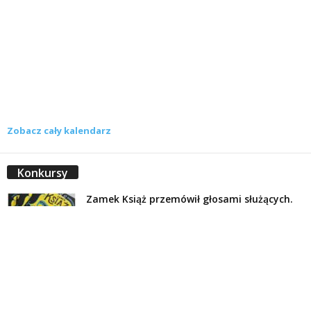
Zobacz cały kalendarz
Konkursy
Zamek Książ przemówił głosami służących.
Wiemy już, kto wygrał książkę Agnieszki...
16 lipca 2026
Historie służących Zamku Książ. Wygraj
najnowszą książkę Świdniczanki Agnieszki
Dobkiewicz
5 lipca 2026