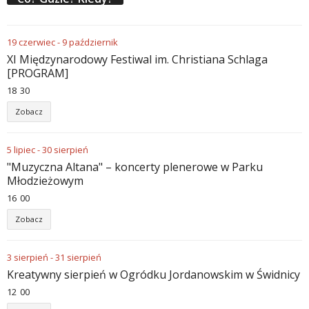
19
czerwiec
-
9
październik
XI Międzynarodowy Festiwal im. Christiana Schlaga
[PROGRAM]
18
:
30
Zobacz
5
lipiec
-
30
sierpień
"Muzyczna Altana" – koncerty plenerowe w Parku
Młodzieżowym
16
:
00
Zobacz
3
sierpień
-
31
sierpień
Kreatywny sierpień w Ogródku Jordanowskim w Świdnicy
12
:
00