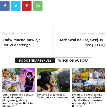
Poprzedni artykuł
Następny artykuł
Znów mocno powieje.
Dachował na krajowej 35-
IMGW ostrzega
tce [FOTO]
PODOBNE ARTYKUŁY
WIĘCEJ OD AUTORA
Gmina Świdnica odlicza
Do serca przytul psa.
Świdnicka pielgrzymka
dni do dożynek.
Yoki czeka na nowy dom
dotarła na Jasną Górę.
Muzyczną gwiazdą
„Spotkaliśmy mnóstwo
imprezy będzie Back to
wspaniałych ludzi”
Maanam
[FOTO]