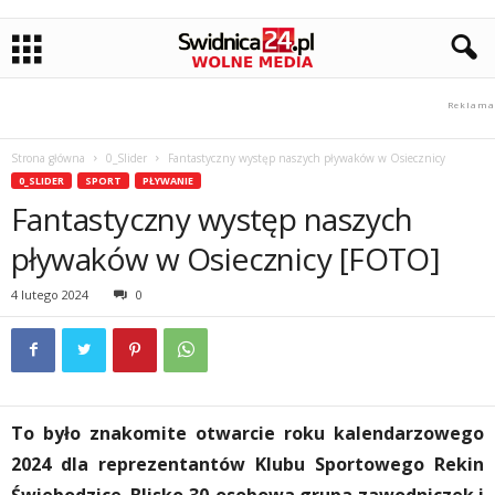
Strona główna
0_Slider
Fantastyczny występ naszych pływaków w Osiecznicy
0_SLIDER
SPORT
PŁYWANIE
Fantastyczny występ naszych
pływaków w Osiecznicy [FOTO]
4 lutego 2024
0
To było znakomite otwarcie roku kalendarzowego
2024 dla reprezentantów Klubu Sportowego Rekin