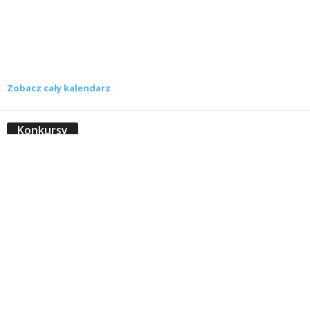
Zobacz cały kalendarz
Konkursy
Zamek Książ przemówił głosami służących.
Wiemy już, kto wygrał książkę Agnieszki...
16 lipca 2026
Historie służących Zamku Książ. Wygraj
najnowszą książkę Świdniczanki Agnieszki
Dobkiewicz
5 lipca 2026
Polityka prywatności
Kontakt