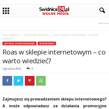
Strona główna
Artykuł sponsorowany
Roas w sklepie internetowym – co warto
wiedzieć?
ARTYKUŁ SPONSOROWANY
WYDARZENIA
Roas w sklepie internetowym – co
warto wiedzieć?
6 grudnia 2023
0
Zajmujesz się prowadzeniem sklepu internetowego?
A może odpowiadasz za działania promocyjne