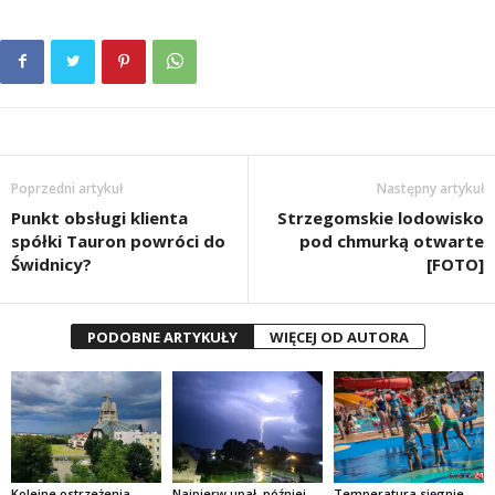
Poprzedni artykuł
Następny artykuł
Punkt obsługi klienta
Strzegomskie lodowisko
spółki Tauron powróci do
pod chmurką otwarte
Świdnicy?
[FOTO]
PODOBNE ARTYKUŁY
WIĘCEJ OD AUTORA
Kolejne ostrzeżenia
Najpierw upał, później
Temperatura sięgnie