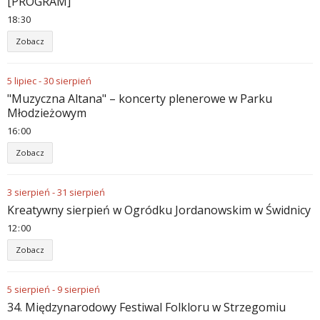
[PROGRAM]
18
:
30
Zobacz
5
lipiec
-
30
sierpień
"Muzyczna Altana" – koncerty plenerowe w Parku
Młodzieżowym
16
:
00
Zobacz
3
sierpień
-
31
sierpień
Kreatywny sierpień w Ogródku Jordanowskim w Świdnicy
12
:
00
Zobacz
5
sierpień
-
9
sierpień
34. Międzynarodowy Festiwal Folkloru w Strzegomiu