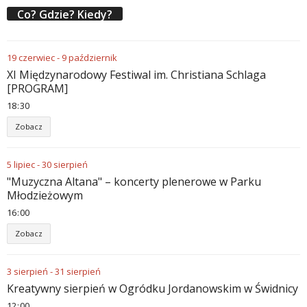
Co? Gdzie? Kiedy?
19
czerwiec
-
9
październik
XI Międzynarodowy Festiwal im. Christiana Schlaga
[PROGRAM]
18
:
30
Zobacz
5
lipiec
-
30
sierpień
"Muzyczna Altana" – koncerty plenerowe w Parku
Młodzieżowym
16
:
00
Zobacz
3
sierpień
-
31
sierpień
Kreatywny sierpień w Ogródku Jordanowskim w Świdnicy
12
:
00