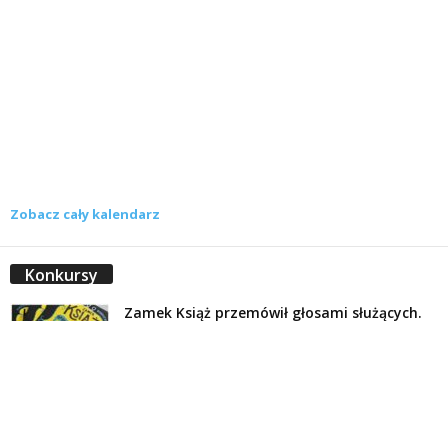
Zobacz cały kalendarz
Konkursy
Zamek Książ przemówił głosami służących.
Wiemy już, kto wygrał książkę Agnieszki...
16 lipca 2026
Historie służących Zamku Książ. Wygraj
najnowszą książkę Świdniczanki Agnieszki
Dobkiewicz