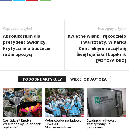
Poprzedni artykuł
Następny artykuł
Absolutorium dla
Kwietne wianki, rękodzieło
prezydent Świdnicy.
i warsztaty. W Parku
Krytycznie o budżecie
Centralnym zaczął się
radni opozycji
Świętojański Ekopiknik
[FOTO/VIDEO]
PODOBNE ARTYKUŁY
WIĘCEJ OD AUTORA
Co? Gdzie? Kiedy?
Potańcówka na ludowo.
Świdnicki adwokat
Weekendowy kalendarz
Trwa 34.
zatrzymany i z
wydarzeń
Międzynarodowy
zarzutami