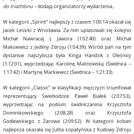
do triathlonu –
dodają organizatorzy wydarzenia, .
W kategorii „Sprint” najlepszy z czasem 1:00:14 okazał się
Jacek Lesicki z Wrocławia. Za nim uplasowali się kolejno
Michał Nawracaj z Jawora (1:02:40) oraz Michał
Maksiewicz z Jedliny Zdroju (1:04:39). Wśród pań na tym
dystansie najszybsza była Kinga Handzik z Oleśnicy
(1:12:01), wyprzedzając Karolinę Malinowską (Świdnica –
1:17:42) i Martynę Markiewicz (Świdnica – 1:21:33).
W kategorii „Classic” w klasyfikacji mężczyzn triumfował
reprezentujący Świebodzice Paweł Białek (2:07:53),
wyprzedzając na podium świdniczanina Krzysztofa
Dominikowskiego (2:08:28) oraz Krzysztofa
Godlewskiego z Żarowa (2:09:52). W kategorii kobiet
najlepsza okazała się Julita Łopatyńska z Kudowy Zdroju