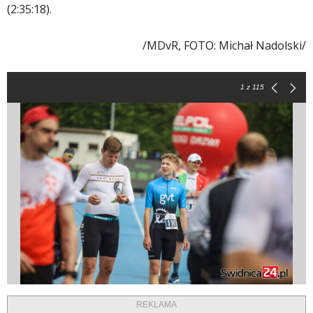
(2:35:18).
/MDvR, FOTO: Michał Nadolski/
1
z 115
REKLAMA