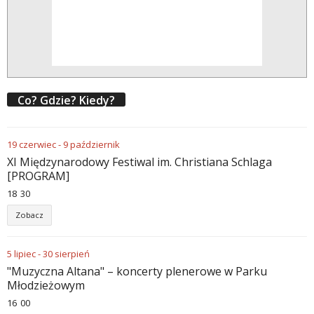
Co? Gdzie? Kiedy?
19
czerwiec
-
9
październik
XI Międzynarodowy Festiwal im. Christiana Schlaga
[PROGRAM]
18
30
Zobacz
5
lipiec
-
30
sierpień
"Muzyczna Altana" – koncerty plenerowe w Parku
Młodzieżowym
16
00