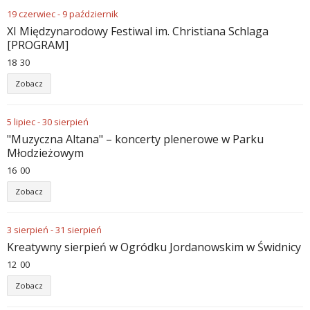
19
czerwiec
-
9
październik
XI Międzynarodowy Festiwal im. Christiana Schlaga
[PROGRAM]
18
:
30
Zobacz
5
lipiec
-
30
sierpień
"Muzyczna Altana" – koncerty plenerowe w Parku
Młodzieżowym
16
:
00
Zobacz
3
sierpień
-
31
sierpień
Kreatywny sierpień w Ogródku Jordanowskim w Świdnicy
12
:
00
Zobacz