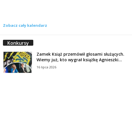
Zobacz cały kalendarz
Konkursy
Zamek Książ przemówił głosami służących.
Wiemy już, kto wygrał książkę Agnieszki...
16 lipca 2026
Historie służących Zamku Książ. Wygraj
najnowszą książkę Świdniczanki Agnieszki
Dobkiewicz
5 lipca 2026
Polityka prywatności
Kontakt
© Wydawca: Portal Swidnica24.pl, Marek Kowalski, Rynek 33/4, 58-100 Świdnica.