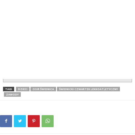
TAGI
DZIECI
OSIR ŚWIDNICA
ŚWIDNICKI CZWARTEK LEKKOATLETYCZNY
ZAWODY