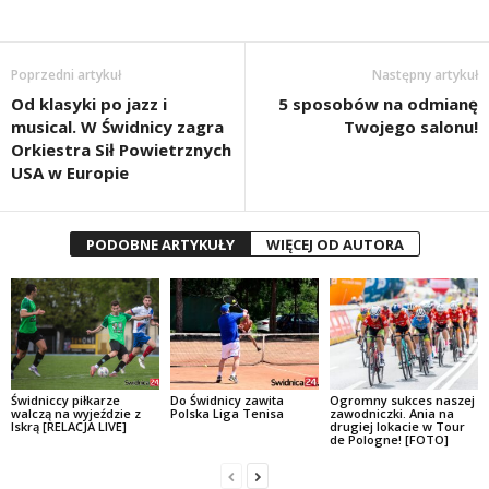
Poprzedni artykuł
Następny artykuł
Od klasyki po jazz i
5 sposobów na odmianę
musical. W Świdnicy zagra
Twojego salonu!
Orkiestra Sił Powietrznych
USA w Europie
PODOBNE ARTYKUŁY
WIĘCEJ OD AUTORA
Świdniccy piłkarze
Do Świdnicy zawita
Ogromny sukces naszej
walczą na wyjeździe z
Polska Liga Tenisa
zawodniczki. Ania na
Iskrą [RELACJA LIVE]
drugiej lokacie w Tour
de Pologne! [FOTO]