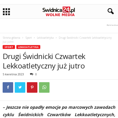
Strona główna
Sport
Lekkoatletyka
Drugi Świdnicki Czwartek Lekkoatletyczny
już jutro
SPORT
LEKKOATLETYKA
Drugi Świdnicki Czwartek
Lekkoatletyczny już jutro
5 kwietnia 2023
0
– Jeszcze nie opadły emocje po marcowych zawodach
cyklu Świdnickich Czwartków Lekkoatletycznych,