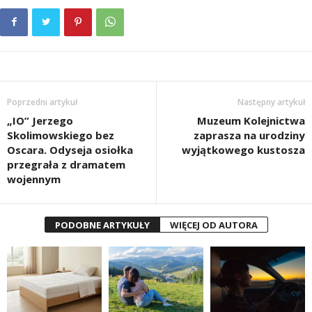
Poprzedni artykuł
Następny artykuł
„IO” Jerzego
Muzeum Kolejnictwa
Skolimowskiego bez
zaprasza na urodziny
Oscara. Odyseja osiołka
wyjątkowego kustosza
przegrała z dramatem
wojennym
PODOBNE ARTYKUŁY
WIĘCEJ OD AUTORA