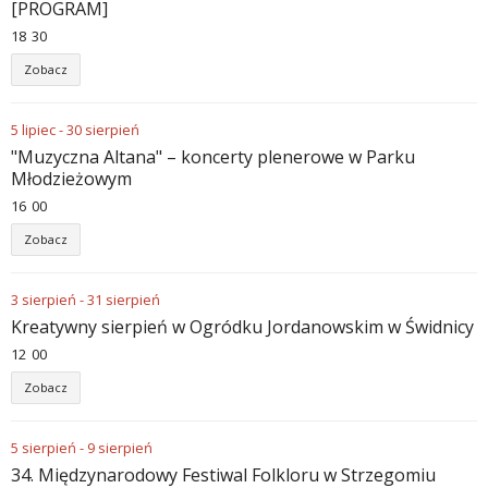
[PROGRAM]
18
:
30
Zobacz
5
lipiec
-
30
sierpień
"Muzyczna Altana" – koncerty plenerowe w Parku
Młodzieżowym
16
:
00
Zobacz
3
sierpień
-
31
sierpień
Kreatywny sierpień w Ogródku Jordanowskim w Świdnicy
12
:
00
Zobacz
5
sierpień
-
9
sierpień
34. Międzynarodowy Festiwal Folkloru w Strzegomiu