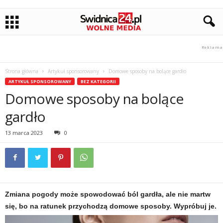
Strona główna
Artykuł sponsorowany
Domowe sposoby na bolące gardło
ARTYKUŁ SPONSOROWANY
BEZ KATEGORII
Domowe sposoby na bolące
gardło
13 marca 2023
0
Zmiana pogody może spowodować ból gardła, ale nie martw
się, bo na ratunek przychodzą domowe sposoby. Wypróbuj je.