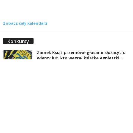
Zobacz cały kalendarz
Konkursy
Zamek Książ przemówił głosami służących.
Wiemy już, kto wygrał książkę Agnieszki...
16 lipca 2026
Historie służących Zamku Książ. Wygraj
najnowszą książkę Świdniczanki Agnieszki
Dobkiewicz
5 lipca 2026
Polityka prywatności
Kontakt
© Wydawca: Portal Swidnica24.pl, Marek Kowalski, Rynek 33/4, 58-100 Świdnica.
Redakcja Swidnica24.pl zastrzega sobie prawo do redagowania