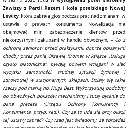
wrześniu 2022 roku
w wystąpieniu poseł Marceliny
Zawiszy z Partii Razem i koła poselskiego Nowej
Lewicy
, która zabrała głos podczas prac nad zmianami w
ustawie o prawach konsumenta. Nowelizacja ma
obejmować m.in. zabezpieczenie klientów przed
niekorzystnymi zakupami w handlu obwoźnym.
– Co z
ochroną seniorów przed praktykami, dobrze opisanymi
choćby przez panią Oktawię Kromer w książce „Usługa
czysto platoniczna”, bywają bowiem wciągani w sieć
wyzysku samotności, trudnej sytuacji życiowej i
zdrowotnej w stacjonarnych sklepach. Działy się takie
rzeczy pod marką np. Nuga Best. Wykorzystują podobny
do obwoźnych pokazów mechanizmy i tutaj pytanie do
pana prezesa (Urzędu Ochrony Konkurencji i
Konsumenta, przyp. red.). Czy za to uda się przy okazji
tej ustawy zabrać? Czy rząd jest świadomy, że sprzedaż