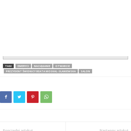
TAGI
EMERYCI
NACIĄGANIE
OTWARCIE
PREZYDENT ŚWIDNICY BEATA MOSKAL-SŁANIEWSKA
SALON
Poprzedni artykuł
Następny artykuł