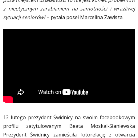
poza miejscem działalności to nie jest koniec problemów
z nieetycznym zarabianiem na samotności i wrażliwej
sytuacji seniorów?
– pytała poseł Marcelina Zawisza.
13 lutego prezydent Świdnicy na swoim facebookowym
profilu zatytułowanym Beata Moskal-Słaniewska
Prezydent Świdnicy zamieściła fotorelację z otwarcia