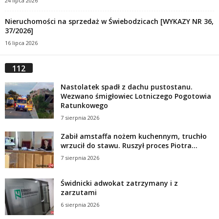
24 lipca 2026
Nieruchomości na sprzedaż w Świebodzicach [WYKAZY NR 36,
37/2026]
16 lipca 2026
112
Nastolatek spadł z dachu pustostanu.
Wezwano śmigłowiec Lotniczego Pogotowia
Ratunkowego
7 sierpnia 2026
Zabił amstaffa nożem kuchennym, truchło
wrzucił do stawu. Ruszył proces Piotra...
7 sierpnia 2026
Świdnicki adwokat zatrzymany i z
zarzutami
6 sierpnia 2026