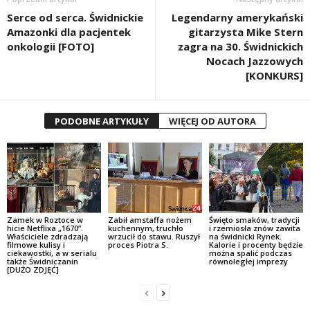
Serce od serca. Świdnickie
Legendarny amerykański
Amazonki dla pacjentek
gitarzysta Mike Stern
onkologii [FOTO]
zagra na 30. Świdnickich
Nocach Jazzowych
[KONKURS]
PODOBNE ARTYKUŁY
WIĘCEJ OD AUTORA
Zamek w Roztoce w
Zabił amstaffa nożem
Święto smaków, tradycji
hicie Netflixa „1670”.
kuchennym, truchło
i rzemiosła znów zawita
Właściciele zdradzają
wrzucił do stawu. Ruszył
na świdnicki Rynek.
filmowe kulisy i
proces Piotra S.
Kalorie i procenty będzie
ciekawostki, a w serialu
można spalić podczas
także Świdniczanin
równoległej imprezy
[DUŻO ZDJĘĆ]