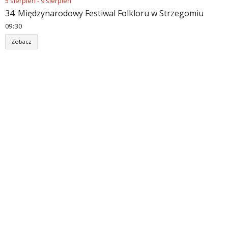
5
sierpień
-
9
sierpień
34. Międzynarodowy Festiwal Folkloru w Strzegomiu
09
:
30
Zobacz