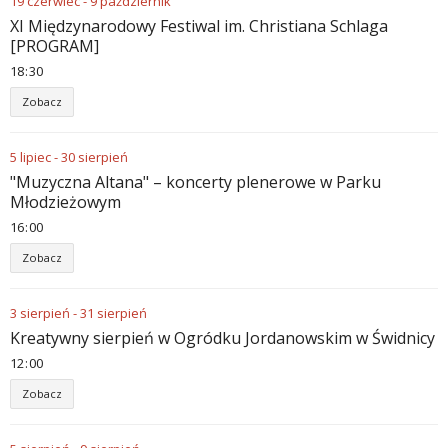
19
czerwiec
-
9
październik
XI Międzynarodowy Festiwal im. Christiana Schlaga
[PROGRAM]
18
:
30
Zobacz
5
lipiec
-
30
sierpień
"Muzyczna Altana" – koncerty plenerowe w Parku
Młodzieżowym
16
:
00
Zobacz
3
sierpień
-
31
sierpień
Kreatywny sierpień w Ogródku Jordanowskim w Świdnicy
12
:
00
Zobacz