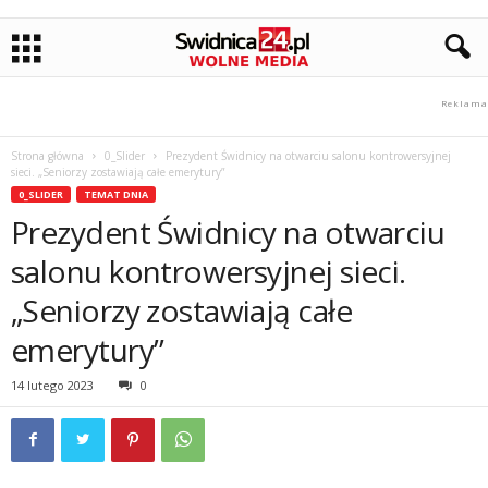
Strona główna
0_Slider
Prezydent Świdnicy na otwarciu salonu kontrowersyjnej
sieci. „Seniorzy zostawiają całe emerytury”
0_SLIDER
TEMAT DNIA
Prezydent Świdnicy na otwarciu
salonu kontrowersyjnej sieci.
„Seniorzy zostawiają całe
emerytury”
14 lutego 2023
0