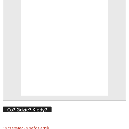
Co? Gdzie? Kiedy?
19
czerwiec
-
9
październik