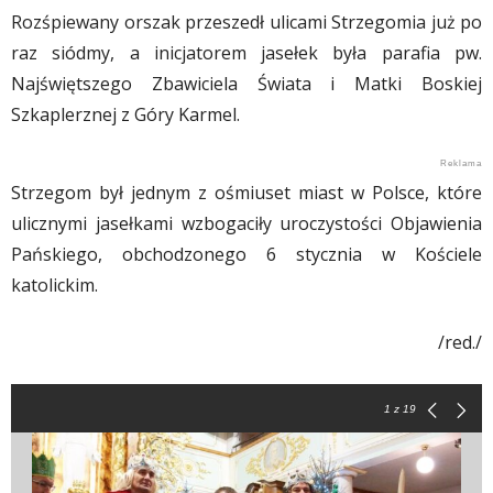
Rozśpiewany orszak przeszedł ulicami Strzegomia już po
raz siódmy, a inicjatorem jasełek była parafia pw.
Najświętszego Zbawiciela Świata i Matki Boskiej
Szkaplerznej z Góry Karmel.
Strzegom był jednym z ośmiuset miast w Polsce, które
ulicznymi jasełkami wzbogaciły uroczystości Objawienia
Pańskiego, obchodzonego 6 stycznia w Kościele
katolickim.
/red./
1
z 19