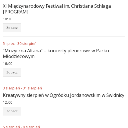
XI Międzynarodowy Festiwal im. Christiana Schlaga
[PROGRAM]
18
:
30
Zobacz
5
lipiec
-
30
sierpień
"Muzyczna Altana" – koncerty plenerowe w Parku
Młodzieżowym
16
:
00
Zobacz
3
sierpień
-
31
sierpień
Kreatywny sierpień w Ogródku Jordanowskim w Świdnicy
12
:
00
Zobacz
5
sierpień
-
9
sierpień