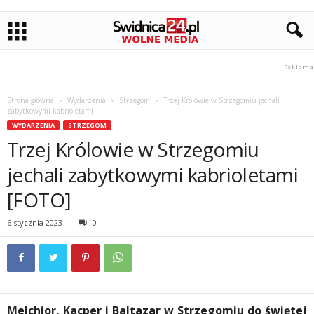
Strona główna
Wydarzenia
Strzegom
Trzej Królowie w Strzegomiu jechali
zabytkowymi kabrioletami
WYDARZENIA
STRZEGOM
Trzej Królowie w Strzegomiu
jechali zabytkowymi kabrioletami
[FOTO]
6 stycznia 2023
0
Melchior, Kacper i Baltazar w Strzegomiu do świętej