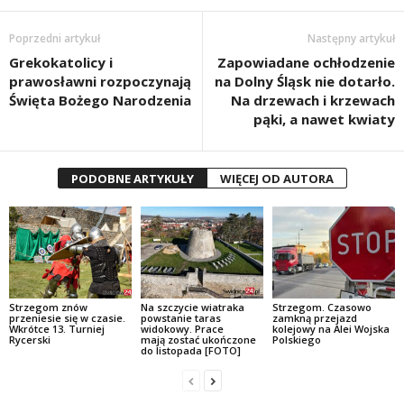
Poprzedni artykuł
Następny artykuł
Grekokatolicy i
Zapowiadane ochłodzenie
prawosławni rozpoczynają
na Dolny Śląsk nie dotarło.
Święta Bożego Narodzenia
Na drzewach i krzewach
pąki, a nawet kwiaty
PODOBNE ARTYKUŁY
WIĘCEJ OD AUTORA
Strzegom znów
Na szczycie wiatraka
Strzegom. Czasowo
przeniesie się w czasie.
powstanie taras
zamkną przejazd
Wkrótce 13. Turniej
widokowy. Prace
kolejowy na Alei Wojska
Rycerski
mają zostać ukończone
Polskiego
do listopada [FOTO]