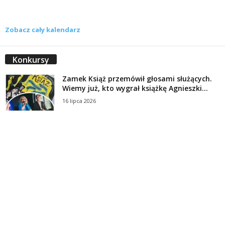
Zobacz cały kalendarz
Konkursy
Zamek Książ przemówił głosami służących.
Wiemy już, kto wygrał książkę Agnieszki...
16 lipca 2026
Historie służących Zamku Książ. Wygraj
najnowszą książkę Świdniczanki Agnieszki
Dobkiewicz
5 lipca 2026
Polityka prywatności
Kontakt
© Wydawca: Portal Swidnica24.pl, Marek Kowalski, Rynek 33/4, 58-100 Świdnica.
Redakcja Swidnica24.pl zastrzega sobie prawo do redagowania
niezamawianych, nadesłanych tekstów.