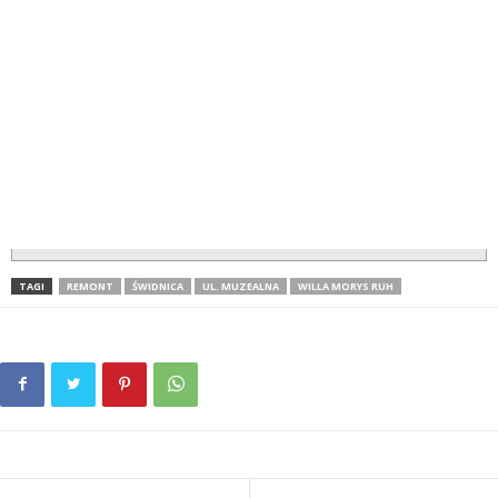
TAGI
REMONT
ŚWIDNICA
UL. MUZEALNA
WILLA MORYS RUH