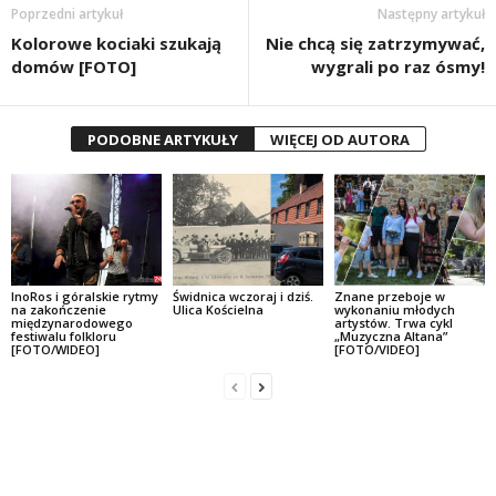
Poprzedni artykuł
Następny artykuł
Kolorowe kociaki szukają
Nie chcą się zatrzymywać,
domów [FOTO]
wygrali po raz ósmy!
PODOBNE ARTYKUŁY
WIĘCEJ OD AUTORA
InoRos i góralskie rytmy
Świdnica wczoraj i dziś.
Znane przeboje w
na zakończenie
Ulica Kościelna
wykonaniu młodych
międzynarodowego
artystów. Trwa cykl
festiwalu folkloru
„Muzyczna Altana”
[FOTO/WIDEO]
[FOTO/VIDEO]