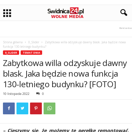
Strona główna
0_Slider
Zabytkowa willa odzyskuje dawny blask. Jaka będzie nowa
funkcja 130-letniego budynku?
0_SLIDER
TEMAT DNIA
Zabytkowa willa odzyskuje dawny
blask. Jaka będzie nowa funkcja
130-letniego budynku? [FOTO]
10 listopada 2022
0
– Cieszymy się, że możemy tę perełkę remontować.