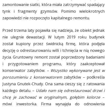
zamontowanie siatki, która miała zatrzymywać spadający
tynk i fragmenty gzymsów. Pomimo wielokrotnych
zapowiedzi nie rozpoczęto kapitalnego remontu.
Przed trzema laty pojawiła się nadzieja, że obiekt jednak
nie ulegnie dewastacji. W lutym 2019 roku budynek
został kupiony przez świdnicką firmę, która podjęła
decyzję o odrestaurowaniu willi i tchnięcia w nią nowego
życia. Gruntowny remont został poprzedzony badaniami
i przygotowaniem programu, który zaakceptował
konserwator zabytków.
– Wszystko wykonywane jest w
porozumieniu z konserwatorem
zabytków – podkreśla
Justyna Gnutek-Chudy. Ona sama cieszy się z ratowania
każdego detalu. –
Udało nam się odrestaurować drzwi i
chcę je zachować w oryginalnym, gołębim kolorze
–
mówi inwestorka. Firma wynajęła do odnowienia