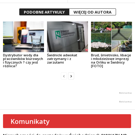
PODOBNE ARTYKUŁY
WIĘCEJ OD AUTORA
Dystrybutor wody dla
Świdnicki adwokat
Brud, śmietnisko, libacje
pracowników biurowych
zatrzymany i z
i młodzieżowe imprezy
i fizycznych ? czy jest
zarzutami
na Orliku w Świdnicy
różnica?
[FOTO]
Komunikaty