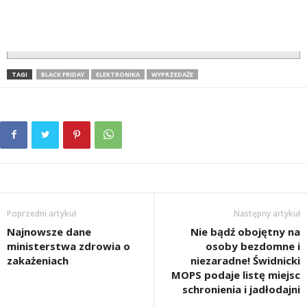
TAGI
BLACK FRIDAY
ELEKTRONIKA
WYPRZEDAŻE
Poprzedni artykuł
Następny artykuł
Najnowsze dane
Nie bądź obojętny na
ministerstwa zdrowia o
osoby bezdomne i
zakażeniach
niezaradne! Świdnicki
MOPS podaje listę miejsc
schronienia i jadłodajni