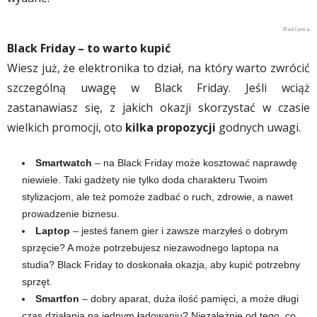
Black Friday – to warto kupić
Wiesz już, że elektronika to dział, na który warto zwrócić
szczególną uwagę w Black Friday. Jeśli wciąż
zastanawiasz się, z jakich okazji skorzystać w czasie
wielkich promocji, oto
kilka propozycji
godnych uwagi.
Smartwatch
– na Black Friday może kosztować naprawdę
niewiele. Taki gadżety nie tylko doda charakteru Twoim
stylizacjom, ale też pomoże zadbać o ruch, zdrowie, a nawet
prowadzenie biznesu.
Laptop
– jesteś fanem gier i zawsze marzyłeś o dobrym
sprzęcie? A może potrzebujesz niezawodnego laptopa na
studia? Black Friday to doskonała okazja, aby kupić potrzebny
sprzęt.
Smartfon
– dobry aparat, duża ilość pamięci, a może długi
czas działania na jednym ładowaniu? Niezależnie od tego, co