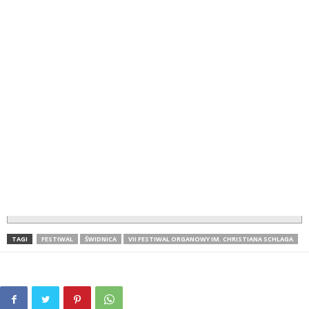
TAGI
FESTIWAL
ŚWIDNICA
VII FESTIWAL ORGANOWY IM. CHRISTIANA SCHLAGA