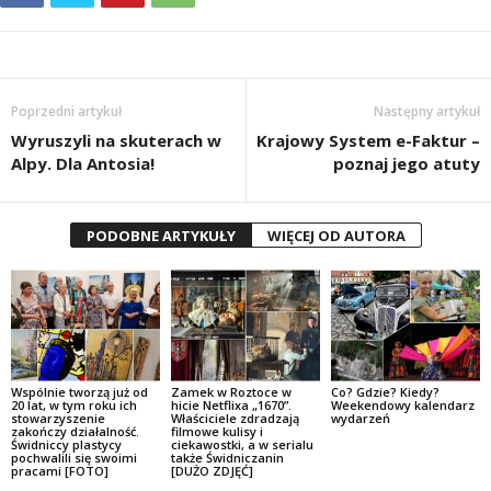
Poprzedni artykuł
Następny artykuł
Wyruszyli na skuterach w
Krajowy System e-Faktur –
Alpy. Dla Antosia!
poznaj jego atuty
PODOBNE ARTYKUŁY
WIĘCEJ OD AUTORA
Wspólnie tworzą już od
Zamek w Roztoce w
Co? Gdzie? Kiedy?
20 lat, w tym roku ich
hicie Netflixa „1670”.
Weekendowy kalendarz
stowarzyszenie
Właściciele zdradzają
wydarzeń
zakończy działalność.
filmowe kulisy i
Świdniccy plastycy
ciekawostki, a w serialu
pochwalili się swoimi
także Świdniczanin
pracami [FOTO]
[DUŻO ZDJĘĆ]