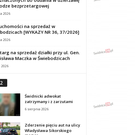
znaczonych do oddania w dzierżawę
odze bezprzetargowej
ca 2026
uchomości na sprzedaż w
bodzicach [WYKAZY NR 36, 37/2026]
ca 2026
targ na sprzedaż działki przy ul. Gen.
isława Maczka w Świebodzicach
a 2026
2
Świdnicki adwokat
zatrzymany i z zarzutami
6 sierpnia 2026
Zderzenie pięciu aut na ulicy
Władysława Sikorskiego