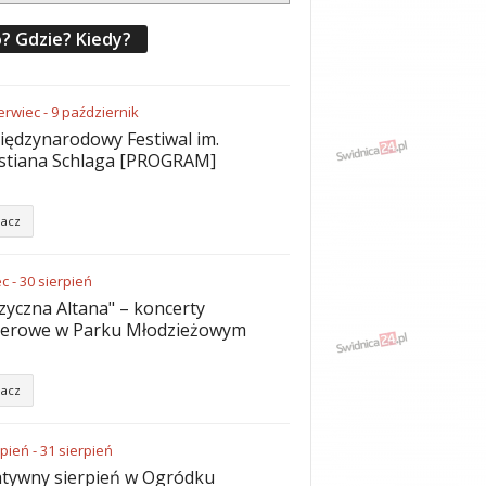
? Gdzie? Kiedy?
erwiec
-
9
październik
iędzynarodowy Festiwal im.
stiana Schlaga [PROGRAM]
acz
ec
-
30
sierpień
yczna Altana" – koncerty
nerowe w Parku Młodzieżowym
acz
rpień
-
31
sierpień
tywny sierpień w Ogródku