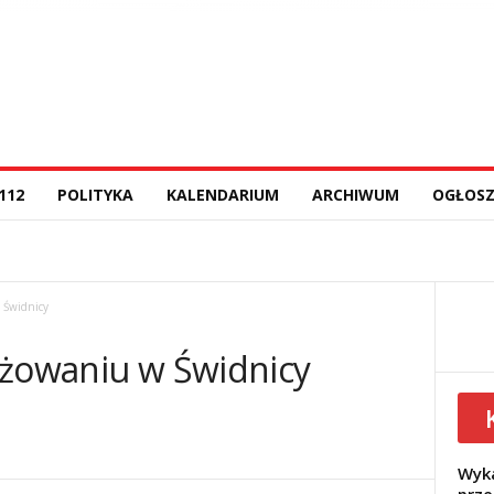
112
POLITYKA
KALENDARIUM
ARCHIWUM
OGŁOSZ
 Świdnicy
yżowaniu w Świdnicy
Wyka