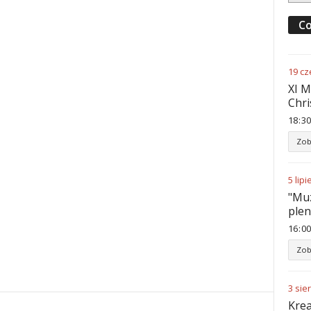
Co
19
cz
XI M
Chri
18
:
30
Zob
5
lipi
"Muz
ple
16
:
00
Zob
3
sie
Krea