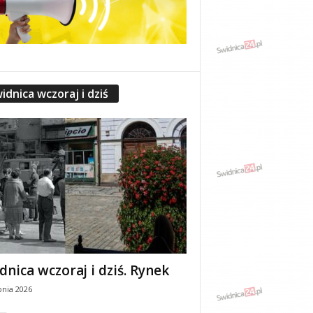
idnica wczoraj i dziś
dnica wczoraj i dziś. Rynek
pnia 2026