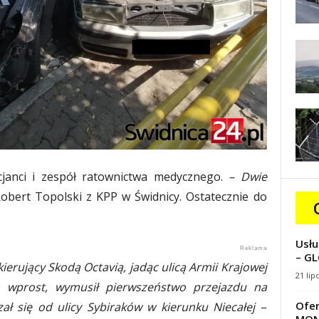
icjanci i zespół ratownictwa medycznego.
– Dwie
bert Topolski z KPP w Świdnicy. Ostatecznie do
Usłu
– GL
ierujący Skodą Octavią, jadąc ulicą Armii Krajowej
21 lip
a wprost, wymusił pierwszeństwo przejazdu na
Ofer
ał się od ulicy Sybiraków w kierunku Niecałej
–