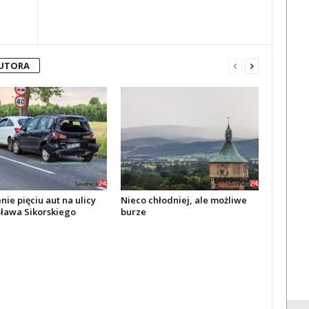
AUTORA
ie pięciu aut na ulicy
Nieco chłodniej, ale możliwe
ława Sikorskiego
burze