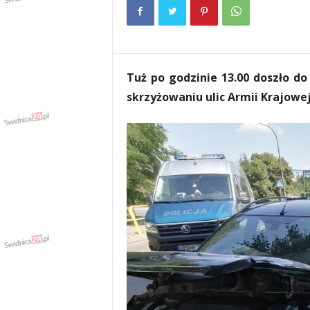
e
n
i
a
,
Tuż po godzinie 13.00 doszło 
i
n
skrzyżowaniu ulic Armii Krajowej
f
o
r
m
a
c
j
e
,
r
o
z
r
y