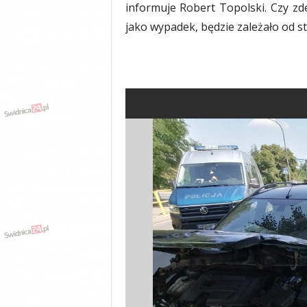
informuje Robert Topolski. Czy zde
y
jako wypadek, będzie zależało od 
w
i
a
d
y
,
w
y
p
a
d
k
i