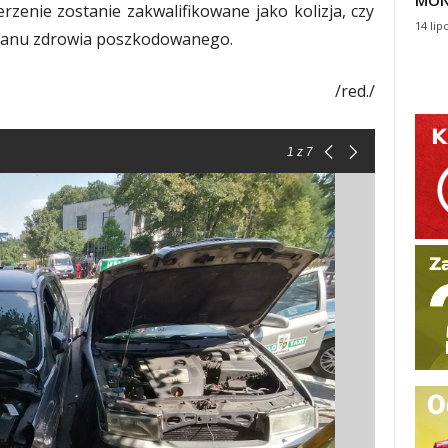
MON
rzenie zostanie zakwalifikowane jako kolizja, czy
14 lip
stanu zdrowia poszkodowanego.
/red./
1
z 7