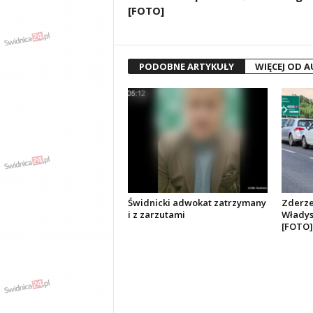
[FOTO]
PODOBNE ARTYKUŁY
WIĘCEJ OD 
Świdnicki adwokat zatrzymany
Zderzen
i z zarzutami
Władys
[FOTO]