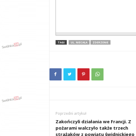
TAGI
UL. NIECAŁA
ZDERZENIE
Poprzedni artykuł
Zakończyli działania we Francji. Z
pożarami walczyło także trzech
strażaków z powiatu świdnickiego