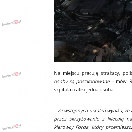
w
k
a
,
k
u
l
t
u
r
a
,
Na miejscu pracują strażacy, pol
p
osoby są poszkodowane
– mówi Ro
o
l
szpitala trafiła jedna osoba.
i
t
y
– Ze wstępnych ustaleń wynika, ze k
k
przez skrzyżowanie z Niecałą n
a
,
kierowcy Forda, który przemieszcz
w