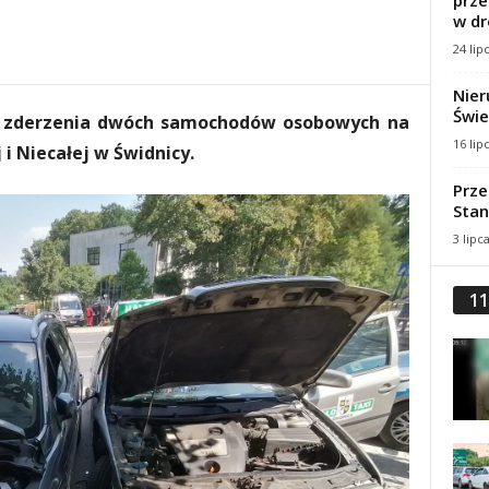
prze
w dr
24 lip
Nier
Świe
do zderzenia dwóch samochodów osobowych na
16 lip
 i Niecałej w Świdnicy.
Prze
Stan
3 lipc
11