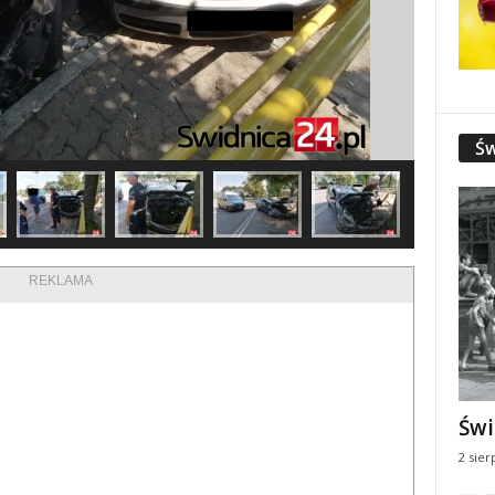
Św
REKLAMA
Świ
2 sier