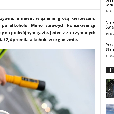
prze
w dr
24 lip
zywna, a nawet więzienie grożą kierowcom,
Nier
ę po alkoholu. Mimo surowych konsekwencji
Świe
dy na podwójnym gazie. Jeden z zatrzymanych
16 lip
ał 2,4 promila alkoholu w organizmie.
Prze
Stan
3 lipc
11