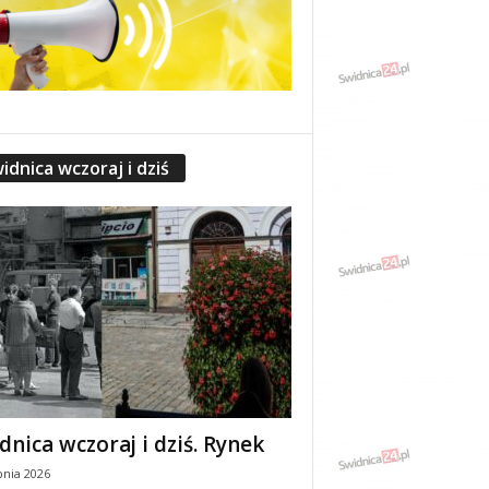
idnica wczoraj i dziś
dnica wczoraj i dziś. Rynek
pnia 2026