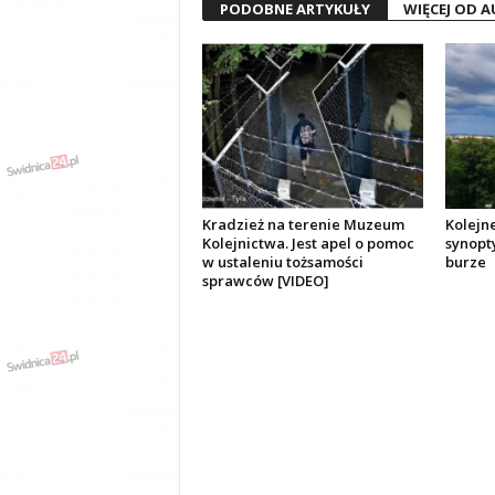
PODOBNE ARTYKUŁY
WIĘCEJ OD 
Kradzież na terenie Muzeum
Kolejn
Kolejnictwa. Jest apel o pomoc
synopt
w ustaleniu tożsamości
burze
sprawców [VIDEO]