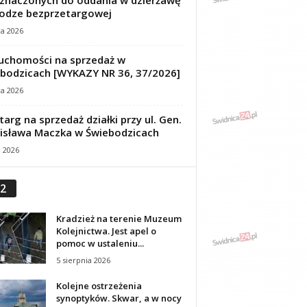
znaczonych do oddania w dzierżawę
odze bezprzetargowej
ca 2026
uchomości na sprzedaż w
bodzicach [WYKAZY NR 36, 37/2026]
ca 2026
targ na sprzedaż działki przy ul. Gen.
isława Maczka w Świebodzicach
a 2026
2
Kradzież na terenie Muzeum
Kolejnictwa. Jest apel o
pomoc w ustaleniu...
5 sierpnia 2026
Kolejne ostrzeżenia
synoptyków. Skwar, a w nocy