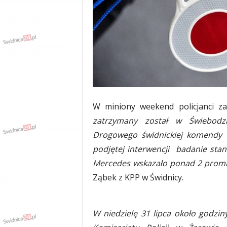
w
k
a
,
k
u
l
t
u
r
W miniony weekend policjanci za
a
,
zatrzymany został w Świebodzi
p
Drogowego świdnickiej komendy w
o
podjętej interwencji badanie stan
l
i
Mercedes wskazało ponad 2 promi
t
Ząbek z KPP w Świdnicy.
y
k
a
W niedzielę 31 lipca około godzin
,
w