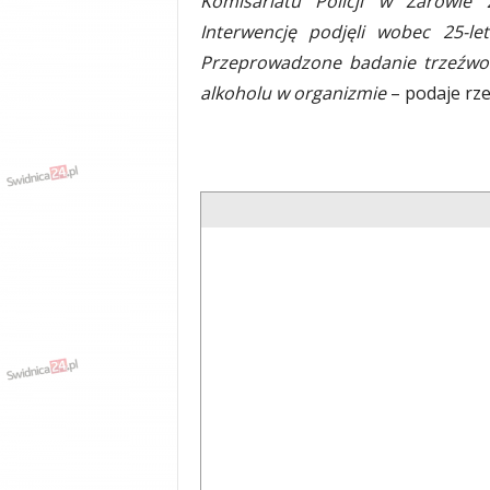
Komisariatu Policji w Żarowie 
y
Interwencję podjęli wobec 25-
w
Przeprowadzone badanie trzeźwoś
i
a
alkoholu w organizmie
– podaje rze
d
y
,
w
y
p
a
d
k
i