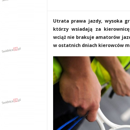
e
n
i
Utrata prawa jazdy, wysoka gr
a
,
którzy wsiadają za kierownic
i
wciąż nie brakuje amatorów jaz
n
w ostatnich dniach kierowców mi
f
o
r
m
a
c
j
e
,
r
o
z
r
y