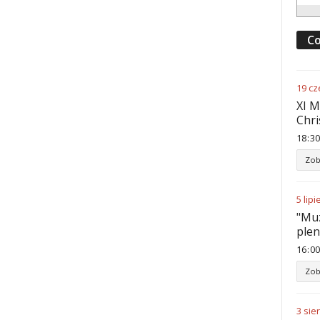
Co
19
cz
XI M
Chri
18
:
30
Zob
5
lipi
"Muz
ple
16
:
00
Zob
3
sie