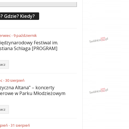
? Gdzie? Kiedy?
erwiec
-
9
październik
iędzynarodowy Festiwal im.
stiana Schlaga [PROGRAM]
acz
ec
-
30
sierpień
yczna Altana" – koncerty
nerowe w Parku Młodzieżowym
acz
rpień
-
31
sierpień