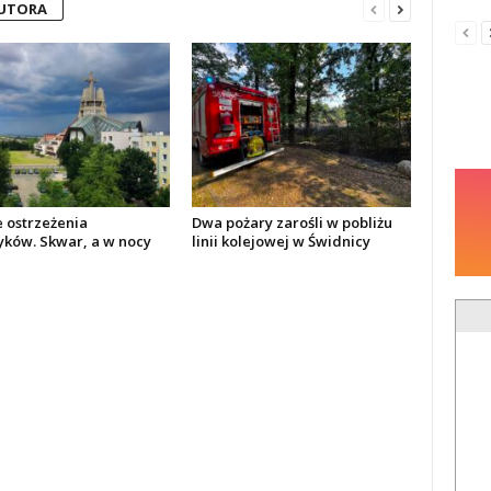
AUTORA
e ostrzeżenia
Dwa pożary zarośli w pobliżu
yków. Skwar, a w nocy
linii kolejowej w Świdnicy