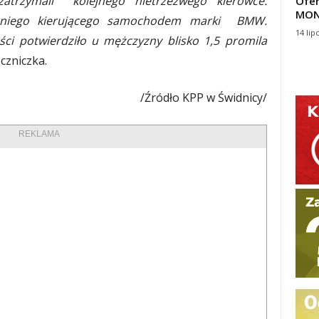
zatrzymali kolejnego nietrzeźwego kierowce.
Ofer
MON
letniego kierującego samochodem marki BMW.
14 lip
ci potwierdziło u mężczyzny blisko 1,5 promila
czniczka.
/Źródło KPP w Świdnicy/
REKLAMA