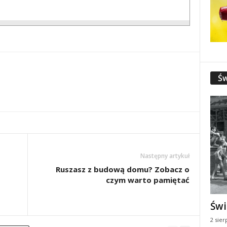
Św
Następny artykuł
Ruszasz z budową domu? Zobacz o
czym warto pamiętać
Świ
2 sier