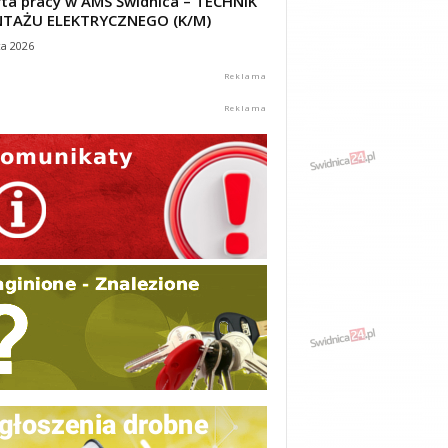
ta pracy w AMS Świdnica – TECHNIK
TAŻU ELEKTRYCZNEGO (K/M)
ca 2026