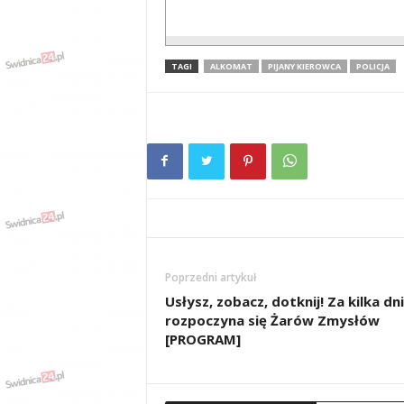
TAGI
ALKOMAT
PIJANY KIEROWCA
POLICJA
Poprzedni artykuł
Usłysz, zobacz, dotknij! Za kilka dni
rozpoczyna się Żarów Zmysłów
[PROGRAM]