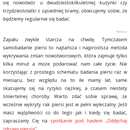
się nowotwór u dwudziestokilkuletniej kuzynki czy
trzydziestolatki z sąsiedniej bramy, obiecujemy sobie, że
będziemy regularnie się badać.
Zapału zwykle starcza na chwilę. Tymczasem
samobadanie piersi to najtańsza i najprostsza metoda
wykrywania zmian nowotworowych, która zajmuje tylko
kilka minut a może podarować nam całe życie. Nie
korzystając z prostego schematu badania piersi raz w
miesiącu, bez względu na to ile mamy lat, same
skazujemy się na ryzyko ciężkiej, a czasem niestety
śmiertelnej choroby. Warto zdać sobie sprawę, że
wcześnie wykryty rak piersi jest w pełni wyleczalny. Jeśli
masz wątpliwości co do tego jak i kiedy się badać,
zapraszamy Cię na
spotkanie pod hasłem „Oddychaj
zdrową piersią”
.