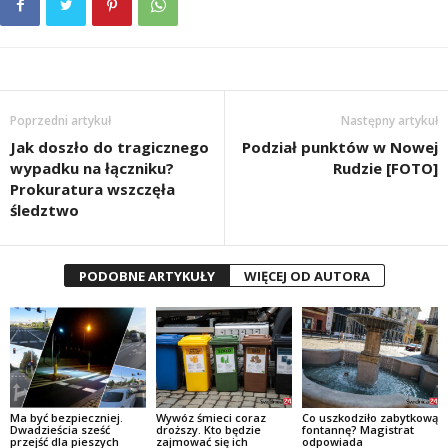
Poprzedni artykuł
Następny artykuł
Jak doszło do tragicznego
Podział punktów w Nowej
wypadku na łączniku?
Rudzie [FOTO]
Prokuratura wszczęła
śledztwo
PODOBNE ARTYKUŁY
WIĘCEJ OD AUTORA
Ma być bezpieczniej.
Wywóz śmieci coraz
Co uszkodziło zabytkową
Dwadzieścia sześć
droższy. Kto będzie
fontannę? Magistrat
przejść dla pieszych
zajmować się ich
odpowiada