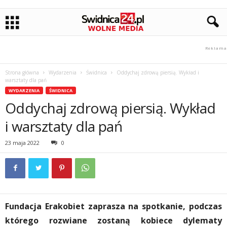
Strona główna
Wydarzenia
Świdnica
Oddychaj zdrową piersią. Wykład i
warsztaty dla pań
WYDARZENIA
ŚWIDNICA
Oddychaj zdrową piersią. Wykład
i warsztaty dla pań
23 maja 2022
0
Fundacja Erakobiet zaprasza na spotkanie, podczas
którego rozwiane zostaną kobiece dylematy