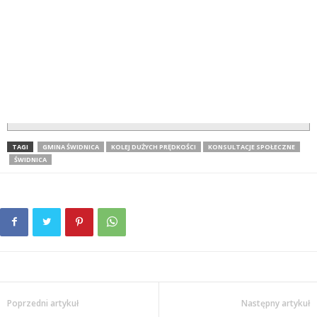
TAGI
GMINA ŚWIDNICA
KOLEJ DUŻYCH PRĘDKOŚCI
KONSULTACJE SPOŁECZNE
ŚWIDNICA
Poprzedni artykuł
Następny artykuł