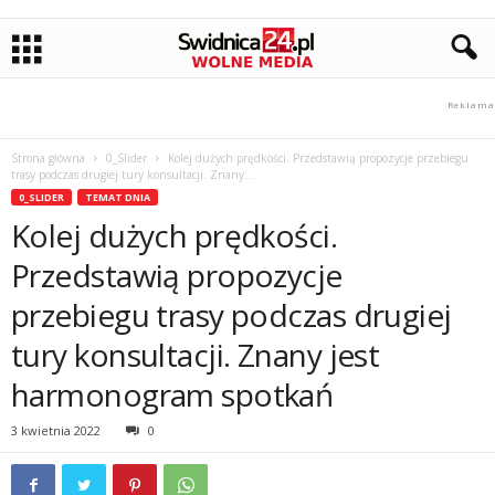
Strona główna
0_Slider
Kolej dużych prędkości. Przedstawią propozycje przebiegu
trasy podczas drugiej tury konsultacji. Znany...
0_SLIDER
TEMAT DNIA
Kolej dużych prędkości.
Przedstawią propozycje
przebiegu trasy podczas drugiej
tury konsultacji. Znany jest
harmonogram spotkań
3 kwietnia 2022
0