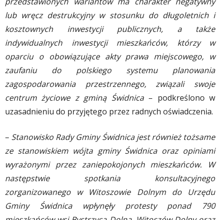
przedstawionych wariantów ma charakter negatywny
lub wręcz destrukcyjny w stosunku do długoletnich i
kosztownych inwestycji publicznych, a także
indywidualnych inwestycji mieszkańców, którzy w
oparciu o obowiązujące akty prawa miejscowego, w
zaufaniu do polskiego systemu planowania
zagospodarowania przestrzennego, związali swoje
centrum życiowe z gminą Świdnica
– podkreślono w
uzasadnieniu do przyjętego przez radnych oświadczenia.
–
Stanowisko Rady Gminy Świdnica jest również tożsame
ze stanowiskiem wójta gminy Świdnica oraz opiniami
wyrażonymi przez zaniepokojonych mieszkańców. W
następstwie spotkania konsultacyjnego
zorganizowanego w Witoszowie Dolnym do Urzędu
Gminy Świdnica wpłynęły protesty ponad 790
mieszkańców wsi Bystrzyca Dolna, Witoszów Dolny oraz