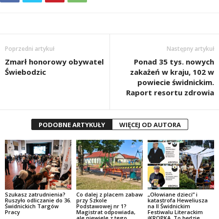
Poprzedni artykuł
Następny artykuł
Zmarł honorowy obywatel
Ponad 35 tys. nowych
Świebodzic
zakażeń w kraju, 102 w
powiecie świdnickim.
Raport resortu zdrowia
PODOBNE ARTYKUŁY
WIĘCEJ OD AUTORA
Szukasz zatrudnienia?
Co dalej z placem zabaw
„Ołowiane dzieci” i
Ruszyło odliczanie do 36.
przy Szkole
katastrofa Heweliusza
Świdnickich Targów
Podstawowej nr 1?
na II Świdnickim
Pracy
Magistrat odpowiada,
Festiwalu Literackim
ale niewiele z tego
iKROPKA. To będzie