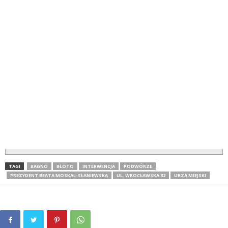
TAGI
BAGNO
BŁOTO
INTERWENCJA
PODWÓRZE
PREZYDENT BEATA MOSKAL-SŁANIEWSKA
UL. WROCŁAWSKA 32
URZĄ MIEJSKI