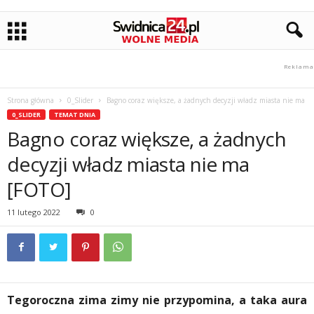
Strona główna
0_Slider
Bagno coraz większe, a żadnych decyzji władz miasta nie ma
0_SLIDER
TEMAT DNIA
Bagno coraz większe, a żadnych
decyzji władz miasta nie ma
[FOTO]
11 lutego 2022
0
Tegoroczna zima zimy nie przypomina, a taka aura