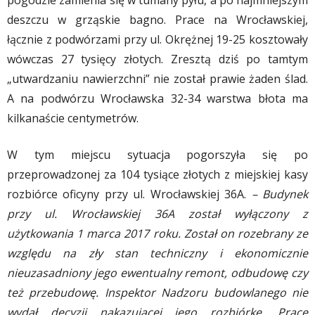
pogodzie zamienia się w tumany pyłu, a po najmniejszym
deszczu w grząskie bagno. Prace na Wrocławskiej,
łącznie z podwórzami przy ul. Okrężnej 19-25 kosztowały
wówczas 27 tysięcy złotych. Zresztą dziś po tamtym
„utwardzaniu nawierzchni” nie został prawie żaden ślad.
A na podwórzu Wrocławska 32-34 warstwa błota ma
kilkanaście centymetrów.
W tym miejscu sytuacja pogorszyła się po
przeprowadzonej za 104 tysiące złotych z miejskiej kasy
rozbiórce oficyny przy ul. Wrocławskiej 36A.
– Budynek
przy ul. Wrocławskiej 36A został wyłączony z
użytkowania 1 marca 2017 roku. Został on rozebrany ze
względu na zły stan techniczny i ekonomicznie
nieuzasadniony jego ewentualny remont, odbudowę czy
też przebudowę. Inspektor Nadzoru budowlanego nie
wydał decyzji nakazującej jego rozbiórkę. Prace