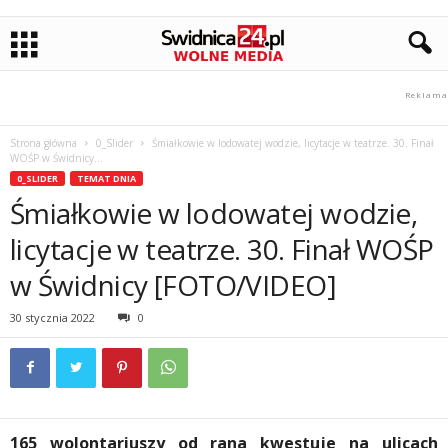
Strona główna
0_Slider
Śmiałkowie w lodowatej wodzie, licytacje w teatrze. 30. Finał
WOŚP w Świdnicy...
0_SLIDER
TEMAT DNIA
Śmiałkowie w lodowatej wodzie,
licytacje w teatrze. 30. Finał WOŚP
w Świdnicy [FOTO/VIDEO]
30 stycznia 2022
0
165 wolontariuszy od rana kwestuje na ulicach