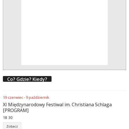
Co? Gdzie? Kiedy?
19
czerwiec
-
9
październik
XI Międzynarodowy Festiwal im. Christiana Schlaga
[PROGRAM]
18
:
30
Zobacz