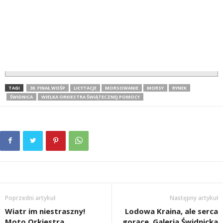
TAGI
30. FINAŁ WOŚP
LICYTACJE
MORSOWANIE
MORSY
RYNEK
ŚWIDNICA
WIELKA ORKIESTRA ŚWIĄTECZNEJ POMOCY
Poprzedni artykuł
Następny artykuł
Wiatr im niestraszny!
Lodowa Kraina, ale serca
Moto Orkiestra
gorące. Galeria Świdnicka