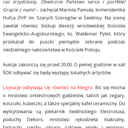
raz trzydziesty. Otwórzcie Państwo serca i portfele!
Grajcie z nami!
– zachęcał Mariola Pamuła, komendantka
Hufca ZHP im. Szarych Szeregów w Świdnicy. Na scenę
zawitał również biskup diecezji wrocławskiej Kościoła
Ewangelicko-Augsburskiego, ks. Waldemar Pytel, który
przekazał do puszki pieniądze zebrane podczas
niedzielnego nabożeństwa w Kościele Pokoju.
Aukcje zakończą się przed 20.00. O pełnej godzinie w sali
ŚOK odbywać się będą występy lokalnych artystów.
Licytacje odbywają się również na Allegro
. Bić się można
o mnóstwo orkiestrowych gadżetów, takich jak zegary,
koszulki, kubeczki, a także specjalny kafel ceramiczny. Do
wylicytowania są piekarnik świdnickiego Electroluxa,
poduchy Dekorii, mnóstwo rękodzieła: makramy,
fartuszki, rzeźby, obrazy, szklane anioły i wiosiory,