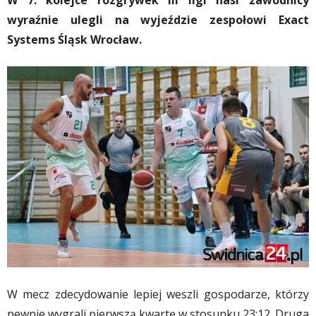
W 7. kolejce rozgrywek III ligi nasi zawodnicy
wyraźnie ulegli na wyjeździe zespołowi Exact
Systems Śląsk Wrocław.
W mecz zdecydowanie lepiej weszli gospodarze, którzy
pewnie wygrali pierwszą kwartę w stosunku 23:12. Druga