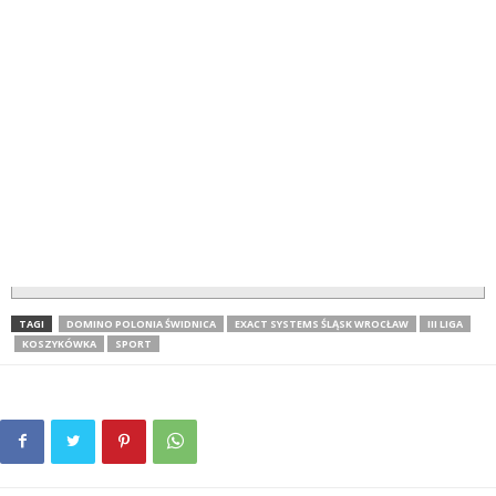
TAGI
DOMINO POLONIA ŚWIDNICA
EXACT SYSTEMS ŚLĄSK WROCŁAW
III LIGA
KOSZYKÓWKA
SPORT