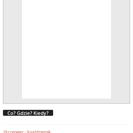
Co? Gdzie? Kiedy?
19
czerwiec
-
9
październik