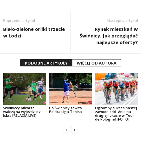
Poprzedni artykuł
Następny artykuł
Biało-zielone orliki trzecie
Rynek mieszkań w
w Łodzi
Świdnicy. Jak przeglądać
najlepsze oferty?
PODOBNE ARTYKUŁY
WIĘCEJ OD AUTORA
Świdniccy piłkarze
Do Świdnicy zawita
Ogromny sukces naszej
walczą na wyjeździe z
Polska Liga Tenisa
zawodniczki. Ania na
Iskrą [RELACJA LIVE]
drugiej lokacie w Tour
de Pologne! [FOTO]