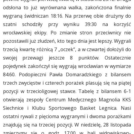
odsłona to już wyrównana walka, zakończona finalnie
wygraną świdniczan 18:16. Na przerwę obie drużyny do
szatni schodziły przy wyniku 39:30 na korzyść
wrocławskiej ekipy. Po zmianie stron przeciwnicy nie
pozostawili już złudzeń, kto tego dnia jest lepszy. Wygrali
trzecią kwartę różnicą 7 „oczek”, a w czwartej dołożyli do
swojej przewagi jeszcze 8 punktów. Ostatecznie
pojedynek zakończył się wygrają wrocławian w wymiarze
84:60. Podopieczni Pawła Domaradzkiego z bilansem
trzech zwycięstw i czterech porażek plasują się na piątej
pozycji w trzecioligowej stawce. Tabelę z bilansem 6-1
otwierają zespoły Centrum Medycznego Magnolia KKS
Siechnice i Klubu Sportowego Basket Legnica. Nasi
ostatni rywali z pięcioma wygranymi i dwoma porażkami
znajdują się na trzeciej pozycji. W niedzielę, 28 listopada
zmierzymy się o godz. 17.00 w hali widowiskowo-