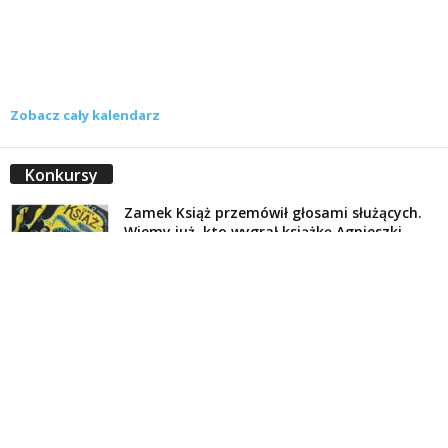
Zobacz cały kalendarz
Konkursy
Zamek Książ przemówił głosami służących.
Wiemy już, kto wygrał książkę Agnieszki...
16 lipca 2026
Historie służących Zamku Książ. Wygraj
najnowszą książkę Świdniczanki Agnieszki
Dobkiewicz
5 lipca 2026
Polityka prywatności
Kontakt