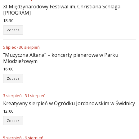
XI Międzynarodowy Festiwal im. Christiana Schlaga
[PROGRAM]
18
30
Zobacz
5
lipiec
-
30
sierpień
"Muzyczna Altana" – koncerty plenerowe w Parku
Młodzieżowym
16
00
Zobacz
3
sierpień
-
31
sierpień
Kreatywny sierpień w Ogródku Jordanowskim w Świdnicy
12
00
Zobacz
5
sierpień
-
9
sierpień