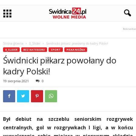
Strona główna
0_Slider
Świdnicki piłkarz powołany do kadry Polski!
0_SLIDER
BEZ KATEGORII
SPORT
PIŁKA NOŻNA
Świdnicki piłkarz powołany do
kadry Polski!
19 sierpnia 2021
0
Był debiut na szczeblu seniorskim rozgrywek
centralnych, gol w rozgrywkach I ligi, a w końcu