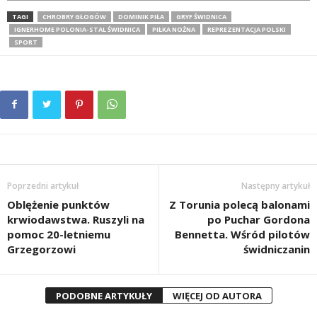
TAGI
CHROBRY GŁOGÓW
DOMINIK PIŁA
GRYF ŚWIDNICA
IGNERHOME POLONIA-STAL ŚWIDNICA
PIŁKA NOŻNA
REPREZENTACJA POLSKI
SPORT
Poprzedni artykuł
Następny artykuł
Oblężenie punktów
Z Torunia polecą balonami
krwiodawstwa. Ruszyli na
po Puchar Gordona
pomoc 20-letniemu
Bennetta. Wśród pilotów
Grzegorzowi
świdniczanin
PODOBNE ARTYKUŁY
WIĘCEJ OD AUTORA