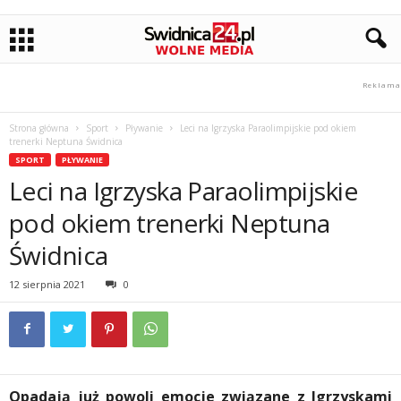
Strona główna
Sport
Pływanie
Leci na Igrzyska Paraolimpijskie pod okiem
trenerki Neptuna Świdnica
SPORT
PŁYWANIE
Leci na Igrzyska Paraolimpijskie
pod okiem trenerki Neptuna
Świdnica
12 sierpnia 2021
0
Opadają już powoli emocje związane z Igrzyskami