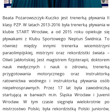
Beata Pożarowszczyk-Kuczko jest trenerką pływania II
klasy PZP. W latach 2013-2016 była trenerką pływania w
klubie START Wrocław, a od 2015 roku opiekuje się
pływakami z Klubu Sportowego Neptun Świdnica. To
również między innymi trenerka wicemistrzyni
paraolimpijskiej, mistrzyni oraz rekordzistki świata –
Oliwii Jabłońskiej. Jest magistrem fizjoterapii, doktorem
nauk medycznych i nauk o zdrowiu, trenerką
przygotowania motorycznego oraz instruktorką
ratownictwa wodnego i instruktorką pływania osób
niepełnosprawnych. Przez 17 lat była zawodniczką
startującą w barwach m.in. Śląska Wrocław i Juvenii
Wrocław. W tym czasie sięgnęła wielokrotnie po
mistrzostwo Polski, była rekordzistką Polski juniorów,