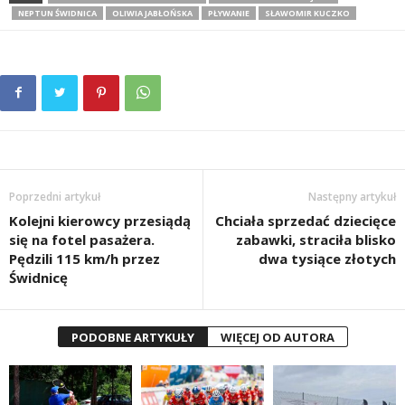
NEPTUN ŚWIDNICA
OLIWIA JABŁOŃSKA
PŁYWANIE
SŁAWOMIR KUCZKO
Poprzedni artykuł
Następny artykuł
Kolejni kierowcy przesiądą
Chciała sprzedać dziecięce
się na fotel pasażera.
zabawki, straciła blisko
Pędzili 115 km/h przez
dwa tysiące złotych
Świdnicę
PODOBNE ARTYKUŁY
WIĘCEJ OD AUTORA