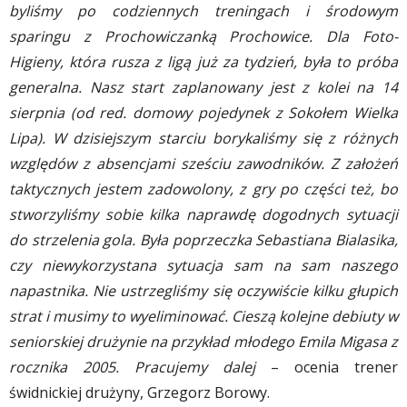
byliśmy po codziennych treningach i środowym
sparingu z Prochowiczanką Prochowice. Dla Foto-
Higieny, która rusza z ligą już za tydzień, była to próba
generalna. Nasz start zaplanowany jest z kolei na 14
sierpnia (od red. domowy pojedynek z Sokołem Wielka
Lipa). W dzisiejszym starciu borykaliśmy się z różnych
względów z absencjami sześciu zawodników. Z założeń
taktycznych jestem zadowolony, z gry po części też, bo
stworzyliśmy sobie kilka naprawdę dogodnych sytuacji
do strzelenia gola. Była poprzeczka Sebastiana Bialasika,
czy niewykorzystana sytuacja sam na sam naszego
napastnika. Nie ustrzegliśmy się oczywiście kilku głupich
strat i musimy to wyeliminować. Cieszą kolejne debiuty w
seniorskiej drużynie na przykład młodego Emila Migasa z
rocznika 2005. Pracujemy dalej
– ocenia trener
świdnickiej drużyny, Grzegorz Borowy.