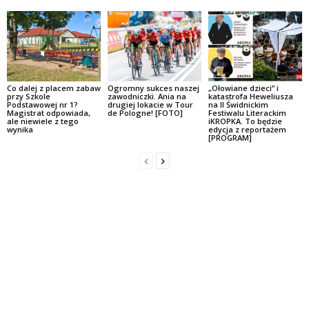
Co dalej z placem zabaw
Ogromny sukces naszej
„Ołowiane dzieci” i
przy Szkole
zawodniczki. Ania na
katastrofa Heweliusza
Podstawowej nr 1?
drugiej lokacie w Tour
na II Świdnickim
Magistrat odpowiada,
de Pologne! [FOTO]
Festiwalu Literackim
ale niewiele z tego
iKROPKA. To będzie
wynika
edycja z reportażem
[PROGRAM]