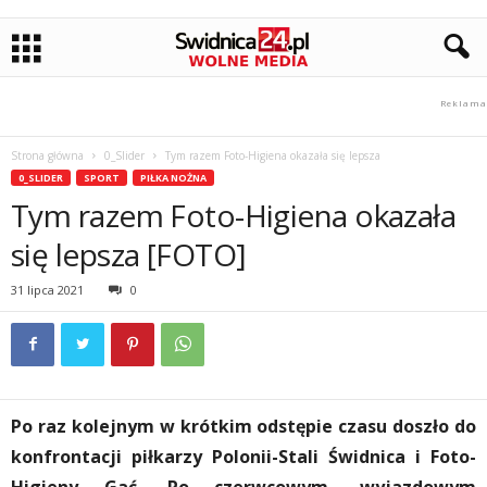
Strona główna
0_Slider
Tym razem Foto-Higiena okazała się lepsza
0_SLIDER
SPORT
PIŁKA NOŻNA
Tym razem Foto-Higiena okazała
się lepsza [FOTO]
31 lipca 2021
0
Po raz kolejnym w krótkim odstępie czasu doszło do
konfrontacji piłkarzy Polonii-Stali Świdnica i Foto-