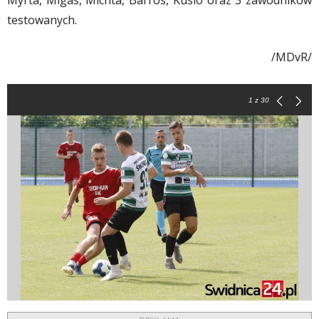
Myrta, Migas, Michta, Barros, Kusio oraz 3 zawodników
testowanych.
/MDvR/
1
z 30