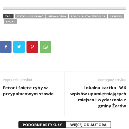
TAGI
FOTO-HIGIENA GAĆ
PIŁKA NOŻNA
POLONIA-STAL ŚWIDNICA
SPARING
SPORT
Poprzedni artykuł
Następny artykuł
Fetor i śnięte ryby w
Lokalna kartka. 366
przypałacowym stawie
wpisów upamiętniających
miejsca i wydarzenia z
gminy Żarów
PODOBNE ARTYKUŁY
WIĘCEJ OD AUTORA