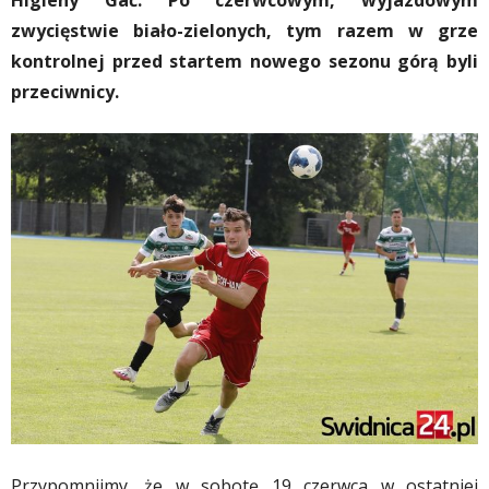
Higieny Gać. Po czerwcowym, wyjazdowym
zwycięstwie biało-zielonych, tym razem w grze
kontrolnej przed startem nowego sezonu górą byli
przeciwnicy.
Przypomnijmy, że w sobotę 19 czerwca w ostatniej