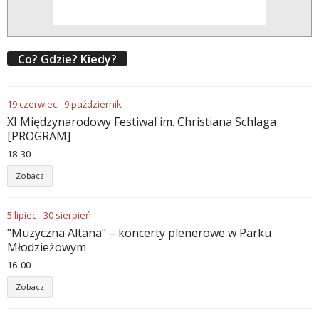
Co? Gdzie? Kiedy?
19
czerwiec
-
9
październik
XI Międzynarodowy Festiwal im. Christiana Schlaga
[PROGRAM]
18
30
Zobacz
5
lipiec
-
30
sierpień
"Muzyczna Altana" – koncerty plenerowe w Parku
Młodzieżowym
16
00
Zobacz