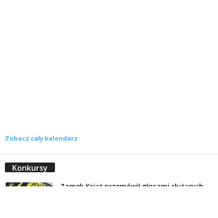
Zobacz cały kalendarz
Konkursy
Zamek Książ przemówił głosami służących.
Wiemy już, kto wygrał książkę Agnieszki...
16 lipca 2026