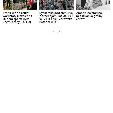
Trafili w dziesiątkę!
Dyskoteka pod chmurką
Zmarła najstarsza
Warsztaty łucznicze z
z przebojami lat 70., 80. i
mieszkanka gminy
klubem sportowym
90. Zbliża się I Żarowska
Żarów
Zryw Łażany [FOTO]
Potańcówka