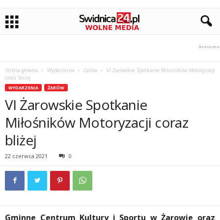
Strona główna
Wydarzenia
Żarów
VI Żarowskie Spotkanie Miłośników Motoryzacji
coraz bliżej
WYDARZENIA
ŻARÓW
VI Żarowskie Spotkanie
Miłośników Motoryzacji coraz
bliżej
22 czerwca 2021
0
Gminne Centrum Kultury i Sportu w Żarowie oraz