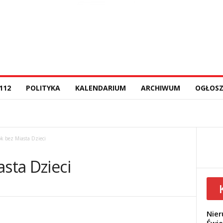
112
POLITYKA
KALENDARIUM
ARCHIWUM
OGŁOSZ
ok bez Miasta Dzieci
asta Dzieci
Nier