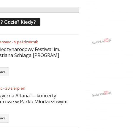
? Gdzie? Kiedy?
erwiec
-
9
październik
iędzynarodowy Festiwal im.
stiana Schlaga [PROGRAM]
acz
ec
-
30
sierpień
yczna Altana" – koncerty
nerowe w Parku Młodzieżowym
acz