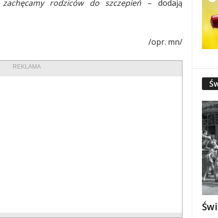
 zachęcamy rodziców do szczepień
– dodają
/opr. mn/
REKLAMA
Św
Świ