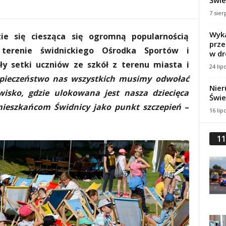
Świe
7 sier
Wyka
ie się ciesząca się ogromną popularnością
prze
 terenie świdnickiego Ośrodka Sportów i
w dr
yły setki uczniów ze szkół z terenu miasta i
24 lip
zpieczeństwo nas wszystkich musimy odwołać
Nier
wisko, gdzie ulokowana jest nasza dziecięca
Świe
mieszkańcom Świdnicy jako punkt szczepień
–
16 lip
11