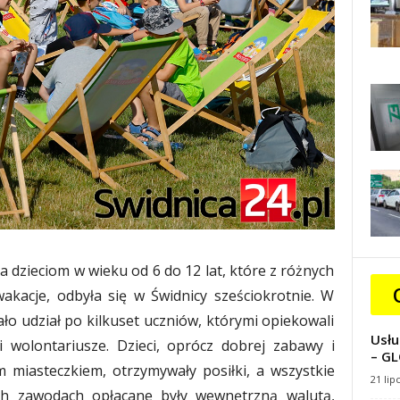
dzieciom w wieku od 6 do 12 lat, które z różnych
akacje, odbyła się w Świdnicy sześciokrotnie. W
o udział po kilkuset uczniów, którymi opiekowali
Usłu
i wolontariusze. Dzieci, oprócz dobrej zabawy i
– GL
m miasteczkiem, otrzymywały posiłki, a wszystkie
21 lip
h zawodach opłacane były wewnętrzną walutą,