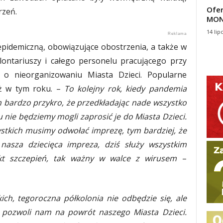
Ofer
rzeń.
MON
14 lip
epidemiczną, obowiązujące obostrzenia, a także w
lontariuszy i całego personelu pracującego przy
 o nieorganizowaniu Miasta Dzieci. Popularne
eż w tym roku. –
To kolejny rok, kiedy pandemia
m bardzo przykro, że przedkładając nade wszystko
u nie będziemy mogli zaprosić je do Miasta Dzieci.
stkich musimy odwołać imprezę, tym bardziej, że
 nasza dziecięca impreza, dziś służy wszystkim
kt szczepień, tak ważny w walce z wirusem
–
ch, tegoroczna półkolonia nie odbędzie się, ale
2 pozwoli nam na powrót naszego Miasta Dzieci.