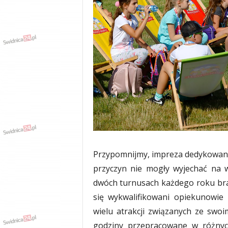
w
k
a
,
k
u
l
t
u
r
a
,
p
o
l
Przypomnijmy, impreza dedykowana 
i
przyczyn nie mogły wyjechać na w
t
dwóch turnusach każdego roku brał
y
k
się wykwalifikowani opiekunowie 
a
wielu atrakcji związanych ze swoi
,
godziny przepracowane w różnyc
w