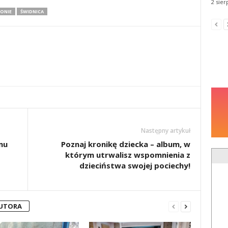
2 sier
ONIE
ŚWIDNICA
Następny artykuł
mu
Poznaj kronikę dziecka – album, w
którym utrwalisz wspomnienia z
dzieciństwa swojej pociechy!
AUTORA