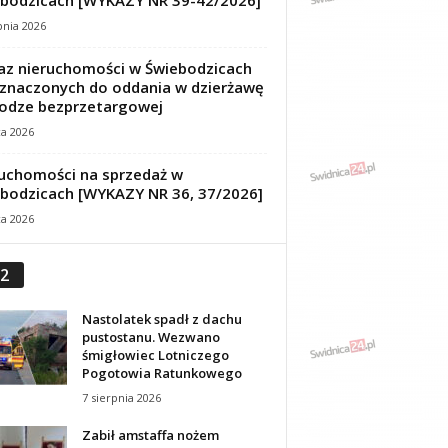
bodzicach [WYKAZY NR 39-42/2026]
pnia 2026
z nieruchomości w Świebodzicach
znaczonych do oddania w dzierżawę
odze bezprzetargowej
ca 2026
uchomości na sprzedaż w
bodzicach [WYKAZY NR 36, 37/2026]
ca 2026
2
Nastolatek spadł z dachu
pustostanu. Wezwano
śmigłowiec Lotniczego
Pogotowia Ratunkowego
7 sierpnia 2026
Zabił amstaffa nożem