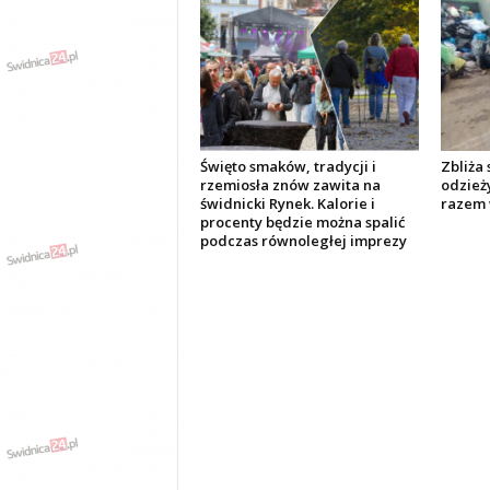
Święto smaków, tradycji i
Zbliża 
rzemiosła znów zawita na
odzieży
świdnicki Rynek. Kalorie i
razem 
procenty będzie można spalić
podczas równoległej imprezy