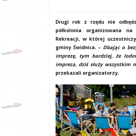
e
n
i
Drugi rok z rzędu nie odbędz
a
,
półkolonia organizowana na
i
Rekreacji, w której uczestnicz
n
gminy Świdnica. –
Dbając o be
f
o
imprezę, tym bardziej, że lodo
r
impreza, dziś służy wszystkim 
m
przekazali organizatorzy.
a
c
j
e
,
r
o
z
r
y