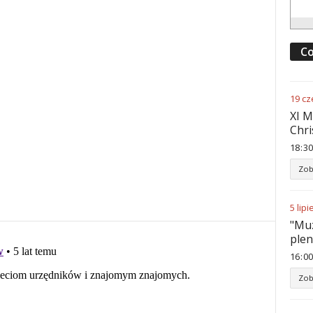
Co
19
cz
XI M
Chri
18
:
30
Zob
5
lipi
"Muz
ple
16
:
00
Zob