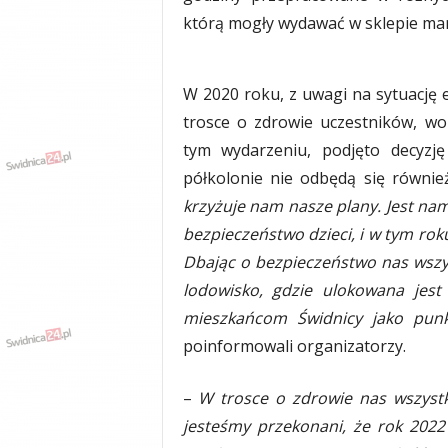
y
którą mogły wydawać w sklepie ma
w
i
a
W 2020 roku, z uwagi na sytuację 
d
trosce o zdrowie uczestników, wo
y
,
tym wydarzeniu, podjęto decyzję
w
półkolonie nie odbędą się równi
y
krzyżuje nam nasze plany. Jest na
p
a
bezpieczeństwo dzieci, i w tym rok
d
Dbając o bezpieczeństwo nas wszy
k
lodowisko, gdzie ulokowana jest
i
mieszkańcom Świdnicy jako pun
poinformowali organizatorzy.
–
W trosce o zdrowie nas wszystki
jesteśmy przekonani, że rok 202