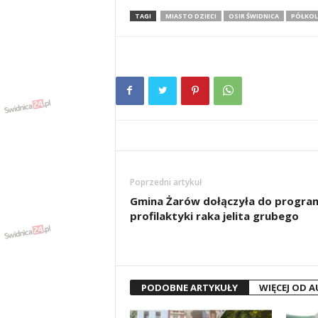
TAGI
MIASTO DZIECI
OSIR ŚWIDNICA
PÓŁKOL
Poprzedni artykuł
Gmina Żarów dołączyła do progra
profilaktyki raka jelita grubego
PODOBNE ARTYKUŁY
WIĘCEJ OD 