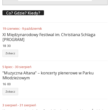
Co? Gdzie? Kiedy?
19
czerwiec
-
9
październik
XI Międzynarodowy Festiwal im. Christiana Schlaga
[PROGRAM]
18
:
30
Zobacz
5
lipiec
-
30
sierpień
"Muzyczna Altana" – koncerty plenerowe w Parku
Młodzieżowym
16
:
00
Zobacz
3
sierpień
-
31
sierpień