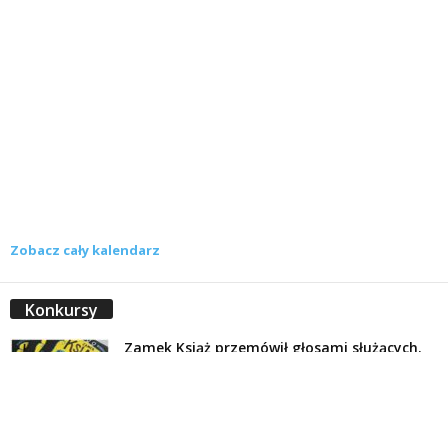
Zobacz cały kalendarz
Konkursy
Zamek Książ przemówił głosami służących.
Wiemy już, kto wygrał książkę Agnieszki...
16 lipca 2026
Historie służących Zamku Książ. Wygraj