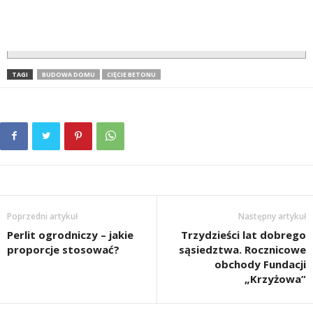
TAGI
BUDOWA DOMU
CIĘCIE BETONU
Poprzedni artykuł
Następny artykuł
Perlit ogrodniczy – jakie
Trzydzieści lat dobrego
proporcje stosować?
sąsiedztwa. Rocznicowe
obchody Fundacji
„Krzyżowa”