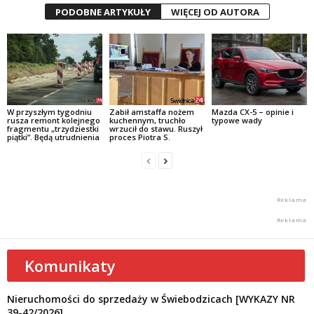
PODOBNE ARTYKUŁY
WIĘCEJ OD AUTORA
W przyszłym tygodniu
Zabił amstaffa nożem
Mazda CX-5 – opinie i
rusza remont kolejnego
kuchennym, truchło
typowe wady
fragmentu „trzydziestki
wrzucił do stawu. Ruszył
piątki”. Będą utrudnienia
proces Piotra S.
Komunikaty
Nieruchomości do sprzedaży w Świebodzicach [WYKAZY NR
39-42/2026]