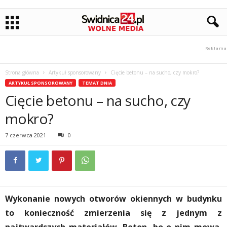
Strona główna
Artykuł sponsorowany
Cięcie betonu – na sucho, czy mokro?
ARTYKUŁ SPONSOROWANY
TEMAT DNIA
Cięcie betonu – na sucho, czy
mokro?
7 czerwca 2021
0
Wykonanie nowych otworów okiennych w budynku
to konieczność zmierzenia się z jednym z