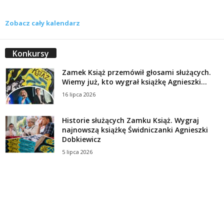
Zobacz cały kalendarz
Konkursy
Zamek Książ przemówił głosami służących.
Wiemy już, kto wygrał książkę Agnieszki...
16 lipca 2026
Historie służących Zamku Książ. Wygraj
najnowszą książkę Świdniczanki Agnieszki
Dobkiewicz
5 lipca 2026
Polityka prywatności
Kontakt
© Wydawca: Portal Swidnica24.pl, Marek Kowalski, Rynek 33/4, 58-100 Świdnica.
Redakcja Swidnica24.pl zastrzega sobie prawo do redagowania
niezamawianych, nadesłanych tekstów.