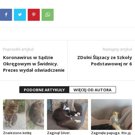
Poprzedni artykuł
Następny artykuł
Koronawirus w Sądzie
ZDolni Ślązacy ze Szkoły
Okręgowym w Świdnicy.
Podstawowej nr 6
Prezes wydał oświadczenie
PODOBNE ARTYKUŁY
WIĘCEJ OD AUTORA
Znaleziono kotkę
Zaginął Silver.
Zaginęła papuga. Kto ją