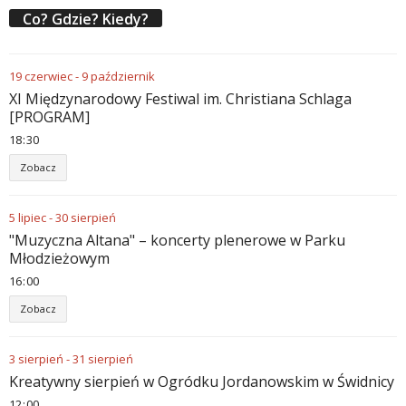
Co? Gdzie? Kiedy?
19
czerwiec
-
9
październik
XI Międzynarodowy Festiwal im. Christiana Schlaga
[PROGRAM]
18
:
30
Zobacz
5
lipiec
-
30
sierpień
"Muzyczna Altana" – koncerty plenerowe w Parku
Młodzieżowym
16
:
00
Zobacz
3
sierpień
-
31
sierpień
Kreatywny sierpień w Ogródku Jordanowskim w Świdnicy
12
:
00