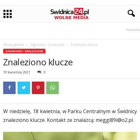
Strona główna
Zaginione / Znalezione
Znaleziono klucze
ZAGINIONE / ZNALEZIONE
Znaleziono klucze
19 kwietnia 2021
0
W niedzielę, 18 kwietnia, w Parku Centralnym w Świdnicy
znaleziono klucze. Kontakt ze znalazcą:
meggi89i@o2.pl
.