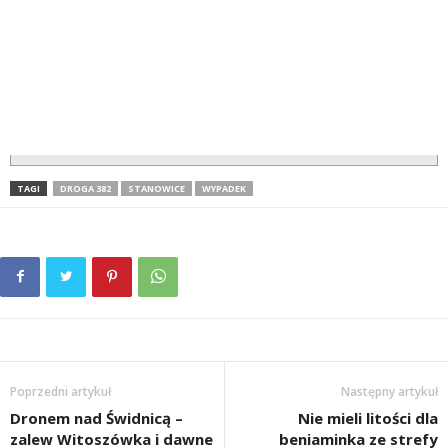
TAGI
DROGA 382
STANOWICE
WYPADEK
Poprzedni artykuł
Następny artykuł
Dronem nad Świdnicą –
Nie mieli litości dla
zalew Witoszówka i dawne
beniaminka ze strefy