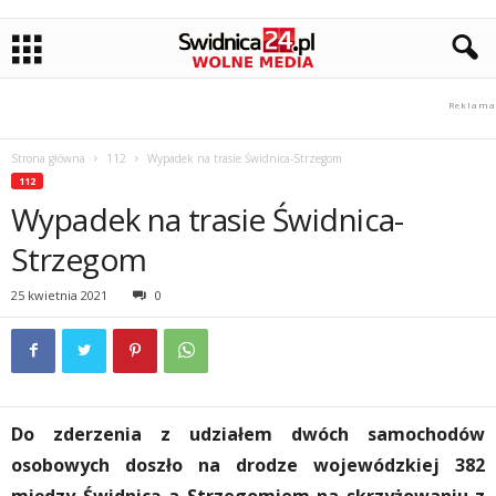
Strona główna
112
Wypadek na trasie Świdnica-Strzegom
112
Wypadek na trasie Świdnica-
Strzegom
25 kwietnia 2021
0
Do zderzenia z udziałem dwóch samochodów
osobowych doszło na drodze wojewódzkiej 382