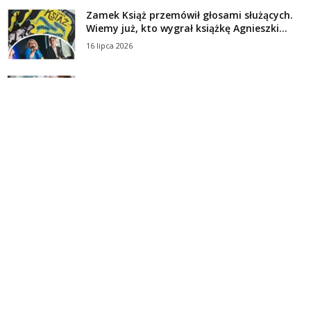
Zamek Książ przemówił głosami służących.
Wiemy już, kto wygrał książkę Agnieszki...
16 lipca 2026
Historie służących Zamku Książ. Wygraj
najnowszą książkę Świdniczanki Agnieszki
Dobkiewicz
5 lipca 2026
Polityka prywatności
Kontakt
© Wydawca: Portal Swidnica24.pl, Marek Kowalski, Rynek 33/4, 58-100 Świdnica.
Redakcja Swidnica24.pl zastrzega sobie prawo do redagowania
niezamawianych, nadesłanych tekstów.
Redakcja nie odpowiada za treść publikowanych reklam i
artykułów sponsorowanych.